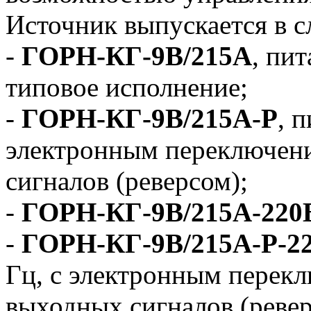
Источник выпускается в 
-
ГОРН-КГ-9В/215А
, пит
типовое исполнение;
-
ГОРН-КГ-9В/215А-Р
, 
электронным переключен
сигналов (реверсом);
-
ГОРН-КГ-9В/215А-220
-
ГОРН-КГ-9В/215А-Р-2
Гц, с электронным перек
выходных сигналов (ревер