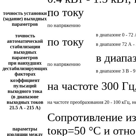
по току
точность установки
(задание) выходных
параметров
по напряжению
в диапазоне 0 - 72
точность
по току
автоматической
в диапазоне 72 А -
стабилизации
выходных
в диапа
параметров
при наихудших
по напряжению
дестабилизирующих
в диапазоне 3 В - 9
факторах
коэффициент
на частоте 300 Гц
пульсаций
выходного тока
(в диапазоне
выходных токов
на частоте преобразования 20 - 100 кГц, н
21.5 А - 215 А)
Сопротивление и
tокр=50 °С и отн
параметры
изоляции между