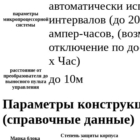
автоматически и
параметры
интервалов (до 2
микропроцессорной
системы
ампер-часов, (во
отключение по до
х Час)
расстояние от
до 10м
преобразователя до
выносного пульта
управления
Параметры конструкц
(справочные данные)
Степень защиты корпуса
Марка блока