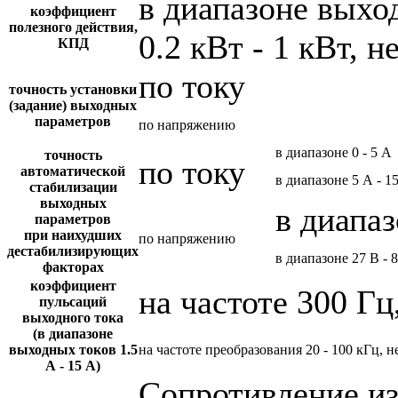
в диапазоне вых
коэффициент
полезного действия,
0.2 кВт - 1 кВт, н
КПД
по току
точность установки
(задание) выходных
параметров
по напряжению
в диапазоне 0 - 5 А
точность
по току
автоматической
в диапазоне 5 А - 1
стабилизации
выходных
в диапаз
параметров
при наихудших
по напряжению
дестабилизирующих
в диапазоне 27 В - 
факторах
коэффициент
на частоте 300 Гц
пульсаций
выходного тока
(в диапазоне
выходных токов 1.5
на частоте преобразования 20 - 100 кГц, н
А - 15 А)
Сопротивление и