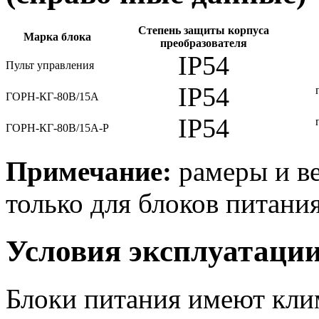
Степень защиты корпуса
Марка блока
преобразователя
IP54
Пульт управления
IP54
ГОРН-КГ-80В/15А
IP54
ГОРН-КГ-80В/15А-Р
Примечание:
рамеры и ве
только для блоков питания
Условия эксплуатаци
Блоки питания имеют кли