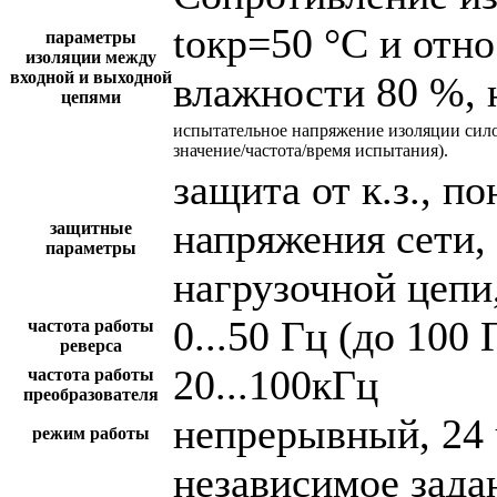
tокр=50 °С и отн
параметры
изоляции между
входной и выходной
влажности 80 %, 
цепями
испытательное напряжение изоляции сил
значение/частота/время испытания).
защита от к.з., 
напряжения сети,
защитные
параметры
нагрузочной цепи,
0...50 Гц (до 100 
частота работы
реверса
20...100кГц
частота работы
преобразователя
непрерывный, 24 
режим работы
независимое зада