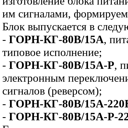
изготовление блока питани
им сигналами, формируе
Блок выпускается в след
-
ГОРН-КГ-80В/15А
, пит
типовое исполнение;
-
ГОРН-КГ-80В/15А-Р
, 
электронным переключен
сигналов (реверсом);
-
ГОРН-КГ-80В/15А-220
-
ГОРН-КГ-80В/15А-Р-2