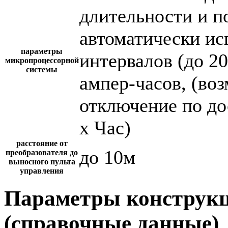
длительности и п
автоматически и
параметры
интервалов (до 2
микропроцессорной
системы
ампер-часов, (во
отключение по до
х Час)
расстояние от
до 10м
преобразователя до
выносного пульта
управления
Параметры конструкц
(справочные данные)