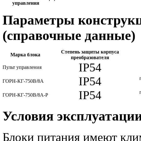
управления
Параметры конструкц
(справочные данные)
Степень защиты корпуса
Марка блока
преобразователя
IP54
Пульт управления
IP54
ГОРН-КГ-750В/8А
IP54
ГОРН-КГ-750В/8А-Р
Условия эксплуатаци
Блоки питания имеют кли