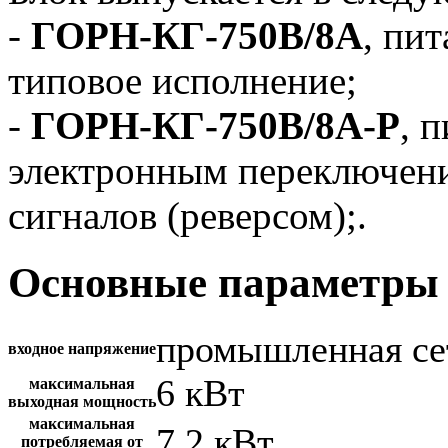
-
ГОРН-КГ-750В/8А
, пит
типовое исполнение;
-
ГОРН-КГ-750В/8А-Р
, 
электронным переключен
сигналов (реверсом);.
Основные параметры 
промышленная се
входное напряжение
6 кВт
максимальная
выходная мощность
максимальная
7.2 кВт
потребляемая от