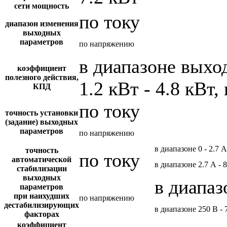
сети мощность
по току
диапазон изменения
выходных
параметров
по напряжению
в диапазоне вых
коэффициент
полезного действия,
1.2 кВт - 4.8 кВт,
КПД
по току
точность установки
(задание) выходных
параметров
по напряжению
в диапазоне 0 - 2.7 А
точность
по току
автоматической
в диапазоне 2.7 А - 
стабилизации
выходных
в диапаз
параметров
при наихудших
по напряжению
дестабилизирующих
в диапазоне 250 В - 
факторах
коэффициент