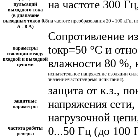
на частоте 300 Гц
пульсаций
выходного тока
(в диапазоне
выходных токов 0.8
на частоте преобразования 20 - 100 кГц, н
А - 8 А)
Сопротивление и
tокр=50 °С и отн
параметры
изоляции между
входной и выходной
влажности 80 %, 
цепями
испытательное напряжение изоляции сил
значение/частота/время испытания).
защита от к.з., 
напряжения сети,
защитные
параметры
нагрузочной цепи,
0...50 Гц (до 100 
частота работы
реверса