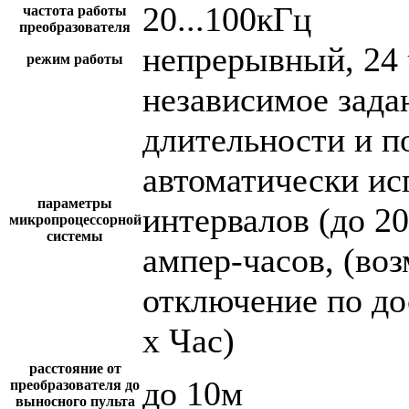
20...100кГц
частота работы
преобразователя
непрерывный, 24 
режим работы
независимое зада
длительности и п
автоматически и
параметры
интервалов (до 2
микропроцессорной
системы
ампер-часов, (во
отключение по до
х Час)
расстояние от
до 10м
преобразователя до
выносного пульта