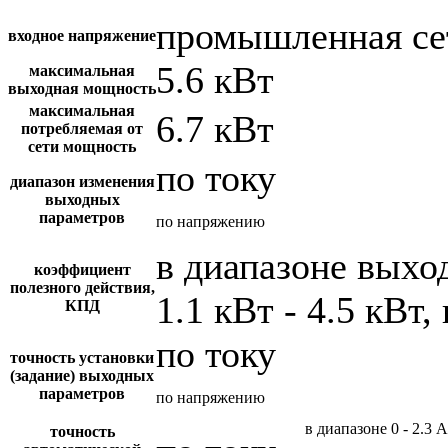
промышленная се
входное напряжение
5.6 кВт
максимальная
выходная мощность
максимальная
6.7 кВт
потребляемая от
сети мощность
по току
диапазон изменения
выходных
параметров
по напряжению
в диапазоне вых
коэффициент
полезного действия,
1.1 кВт - 4.5 кВт,
КПД
по току
точность установки
(задание) выходных
параметров
по напряжению
в диапазоне 0 - 2.3 А
точность