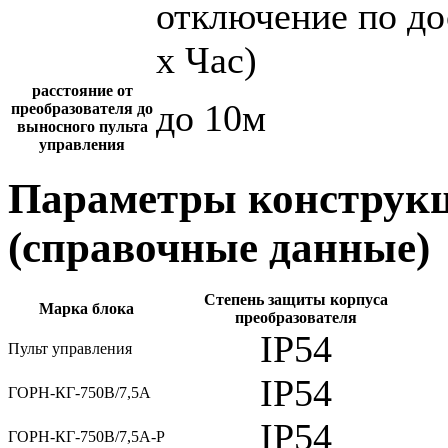
отключение по до
х Час)
расстояние от
до 10м
преобразователя до
выносного пульта
управления
Параметры конструкц
(справочные данные)
Степень защиты корпуса
Марка блока
преобразователя
IP54
Пульт управления
IP54
ГОРН-КГ-750В/7,5А
IP54
ГОРН-КГ-750В/7,5А-Р