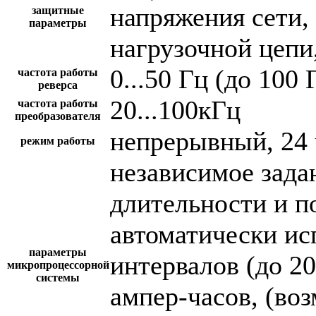
напряжения сети,
защитные
параметры
нагрузочной цепи,
0...50 Гц (до 100 
частота работы
реверса
20...100кГц
частота работы
преобразователя
непрерывный, 24 
режим работы
независимое зада
длительности и п
автоматически и
параметры
интервалов (до 2
микропроцессорной
системы
ампер-часов, (во