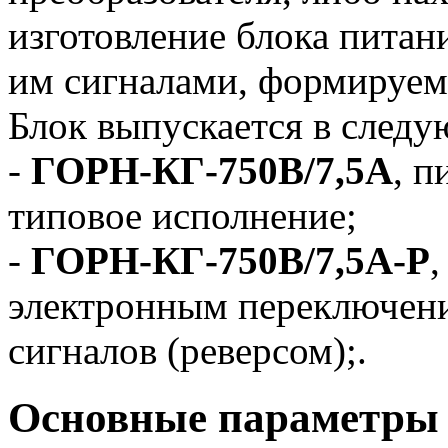
изготовление блока питани
им сигналами, формируе
Блок выпускается в след
-
ГОРН-КГ-750В/7,5А
, п
типовое исполнение;
-
ГОРН-КГ-750В/7,5А-Р
,
электронным переключен
сигналов (реверсом);.
Основные параметры 