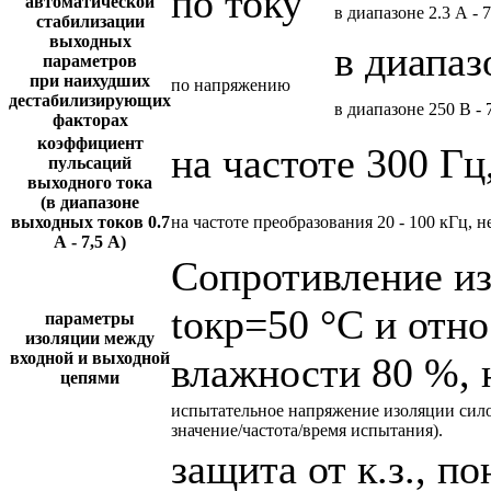
по току
автоматической
в диапазоне 2.3 А - 
стабилизации
выходных
в диапаз
параметров
при наихудших
по напряжению
дестабилизирующих
в диапазоне 250 В - 
факторах
коэффициент
на частоте 300 Гц
пульсаций
выходного тока
(в диапазоне
выходных токов 0.7
на частоте преобразования 20 - 100 кГц, н
А - 7,5 А)
Сопротивление и
tокр=50 °С и отн
параметры
изоляции между
входной и выходной
влажности 80 %, 
цепями
испытательное напряжение изоляции сил
значение/частота/время испытания).
защита от к.з., 