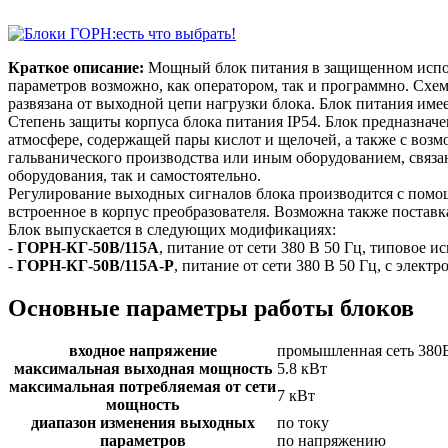
Краткое описание:
Мощный блок питания в защищенном исполн
параметров возможно, как оператором, так и программно. Схе
развязана от выходной цепи нагрузки блока. Блок питания имее
Степень защиты корпуса блока питания IP54. Блок предназнач
атмосфере, содержащей пары кислот и щелочей, а также с воз
гальванического производства или иным оборудованием, связа
оборудования, так и самостоятельно.
Регулирование выходных сигналов блока производится с пом
встроенное в корпус преобразователя. Возможна также поставк
Блок выпускается в следующих модификациях:
-
ГОРН-КГ-50В/115А
, питание от сети 380 В 50 Гц, типовое и
-
ГОРН-КГ-50В/115А-Р
, питание от сети 380 В 50 Гц, с элек
Основные параметры работы блоков
входное напряжение
промышленная сеть 380
максимальная выходная мощность
5.8 кВт
максимальная потребляемая от сети
7 кВт
мощность
диапазон изменения выходных
по току
параметров
по напряжению