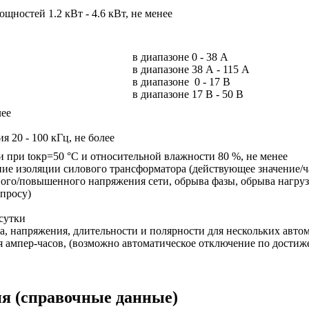
щностей 1.2 кВт - 4.6 кВт, не менее
в диапазоне 0 - 38 А
в диапазоне 38 А - 115 А
в диапазоне 0 - 17 В
в диапазоне 17 В - 50 В
лее
я 20 - 100 кГц, не более
 при tокр=50 °С и относительной влажности 80 %, не менее
ие изоляции силового трансформатора (действующее значение/ч
ного/повышенного напряжения сети, обрыва фазы, обрыва нагруз
апросу)
сутки
ка, напряжения, длительности и полярности для нескольких авто
 ампер-часов, (возможно автоматическое отключение по достиже
ия
(справочные данные)