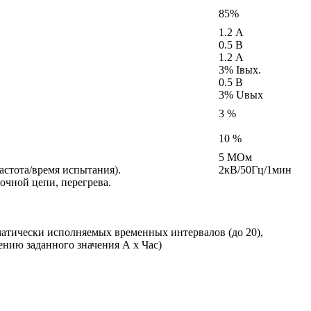
85%
1.2 А
0.5 В
1.2 А
3% Iвых.
0.5 В
3% Uвых
3 %
10 %
5 МОм
астота/время испытания).
2кВ/50Гц/1мин
очной цепи, перегрева.
матически исполняемых временных интервалов (до 20),
нию заданного значения А х Час)