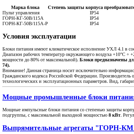
Марка блока
Степень защиты корпуса преобразоват
Пульт управления
IP54
ГОРН-КГ-50В/115А
IP54
ГОРН-КГ-50В/115А-Р
IP54
Условия эксплуатации
Блоки питания имеют климатическое исполнение УХЛ 4.1 в со
Диапазон рабочих температур окружающего воздуха +10°С ÷ +
мощности до 80% от максимальной).
Блоки предназначены для
74).
Внимание! Данная страница носит исключительно информационн
Гражданского кодекса Российской Федерации. Производитель о
технологических и эксплуатационных параметров. Вид, габари
Мощные промышленные блоки питани
Мощные импульсные блоки питания со степенью защиты корпу
подгруппы, с максимальной выходной мощностью
8 кВт
. Рег
Выпрямительные агрегаты "ГОРН-КМ