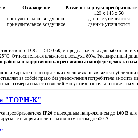
еля
Охлаждение
Размеры корпуса преобразовате
-
120 х 145 х 50
принудительное воздушное
данные уточняются
принудительное воздушное
данные уточняются
ответствии с ГОСТ 15150-69, и предназначены для работы в це
25°С. Относительная влажность воздуха 80%. Расширенный диап
 работы в коррозионно-агрессивной атмосфере цехов гальван
ый характер и ни при каких условиях не является публичной о
ставляет за собой право без уведомления потребителя вносить 
тные размеры и масса изделий могут незначительно отличаться 
я "ГОРН-К"
са преобразователя
IP20
с выходным напряжением до
100 В
для
улируемые выпрямители с выходным током до 600 А
"