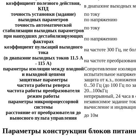
коэффициент полезного действия,
в диапазоне выходных мо
КПД
точность установки (задание)
по току
выходных параметров
по напряжению
точность автоматической
по току
стабилизации выходных параметров
при наихудших дестабилизирующих
по напряжению
факторах
коэффициент пульсаций выходного
на частоте 300 Гц, не бо
тока
(в диапазоне выходных токов 11.5 А
на частоте преобразовани
- 115 А)
параметры изоляции между входной
Сопротивление изоляции
и выходной цепями
испытательное напряжен
защитные параметры
защита от к.з., понижен
частота работы реверса
0...50 Гц (до 100 Гц по з
частота работы преобразователя
20...100кГц
режим работы
непрерывный, 24 часа в 
параметры микропроцессорной
независимое задание то
системы
вычисление и индикация
расстояние от преобразователя до
до 10м
выносного пульта управления
Параметры конструкции блоков питан