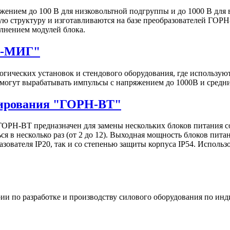
ением до 100 В для низковольтной подгруппы и до 1000 В для
ю структуру и изготавливаются на базе преобразователей ГОРН
лнением модулей блока.
Н-МИГ"
гических установок и стендового оборудования, где использу
могут вырабатывать импульсы c напряжением до 1000В и средн
нирования "ГОРН-ВТ"
ОРН-ВТ предназначен для замены нескольких блоков питания 
я в несколько раз (от 2 до 12). Выходная мощность блоков пита
зователя IP20, так и со степенью защиты корпуса IP54. Исполь
и по разработке и производству силового оборудования по инд