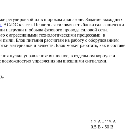
же регулировкой их в широком диапазоне. Задание выходных
ль
AC/DC класса. Первичная силовая сеть блока гальванически
епи нагрузки и обрыва фазового провода силовой сети.
ого с агрессивными технологическими процессами, в
 пыли. Блок питания рассчитан на работу с оборудованием
ки материалов и веществ. Блок может работать, как в составе
ия пульта управления: выносное, в отдельном корпусе и
я, с возможностью управления им внешними сигналами.
;.
1.2 А - 115 А
0.5 В - 50 В