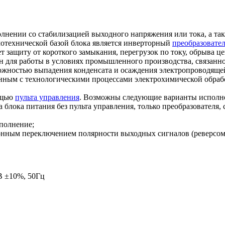
ении со стабилизацией выходного напряжения или тока, а так
мотехнической базой блока является инверторный
преобразовате
т защиту от короткого замыкания, перегрузок по току, обрыва ц
ен для работы в условиях промышленного производства, связанн
можностью выпадения конденсата и осаждения электропроводящей
нным с технологическими процессами электрохимической обработ
ощью
пульта управления
. Возможны следующие варианты исполнен
а блока питания без пульта управления, только преобразовател
сполнение;
тронным переключением полярности выходных сигналов (реверсом)
В ±10%, 50Гц