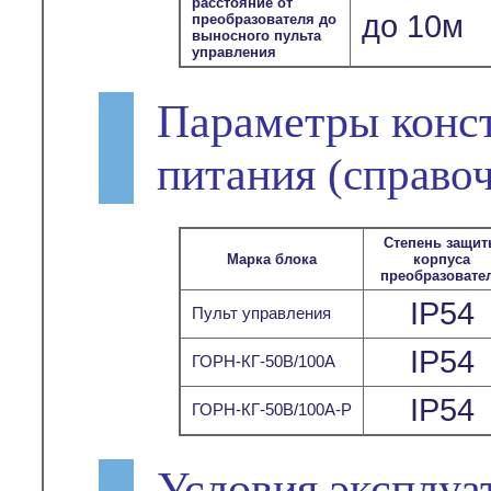
расстояние от
до 10м
преобразователя до
выносного пульта
управления
Параметры конс
питания
(справо
Степень защи
Марка блока
корпуса
преобразовате
IP54
Пульт управления
IP54
ГОРН-КГ-50В/100А
IP54
ГОРН-КГ-50В/100А-Р
Условия эксплуа