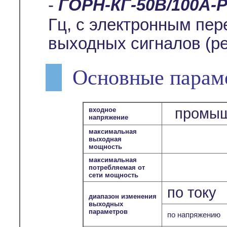
-
ГОРН-КГ-50В/100А-
Гц, с электронным пе
выходных сигналов (ре
Основные парам
промыш
входное
напряжение
максимальная
выходная
мощность
максимальная
потребляемая от
сети мощность
по току
диапазон изменения
выходных
параметров
по напряжению