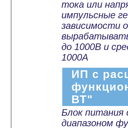
тока или нап
импульсные г
зависимости о
вырабатывать
до 1000В и ср
1000А
ИП с ра
функцио
ВТ"
Блок питания
диапазоном ф