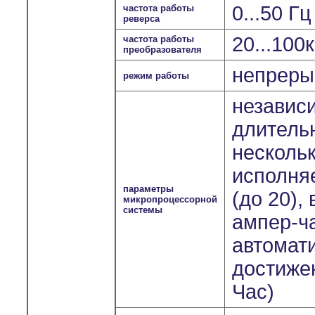
0...50 Г
частота работы
реверса
20...100
частота работы
преобразователя
непрерыв
режим работы
независ
длитель
несколь
исполня
параметры
(до 20),
микропроцессорной
системы
ампер-ч
автомат
достиже
Час)