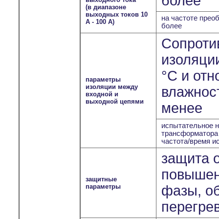
более
(в диапазоне
выходных токов 10
на частоте преоб
А - 100 А)
более
Сопроти
изоляции
°С и отн
параметры
изоляции между
влажност
входной и
выходной цепями
менее
испытательное н
трансформатора
частота/время и
защита о
повышен
защитные
параметры
фазы, о
перегрев