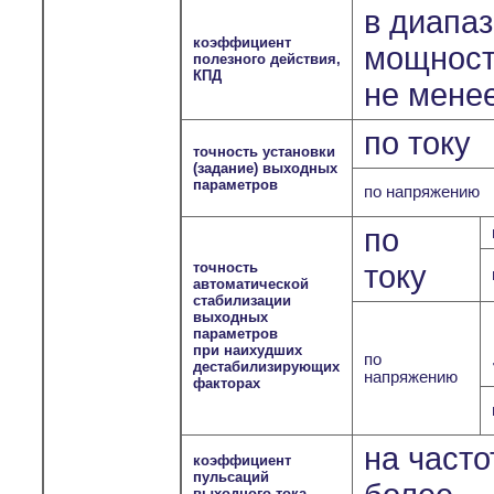
в диапа
коэффициент
мощносте
полезного действия,
КПД
не мене
по току
точность установки
(задание) выходных
параметров
по напряжению
по
точность
току
автоматической
стабилизации
выходных
параметров
при наихудших
по
дестабилизирующих
напряжению
факторах
на часто
коэффициент
пульсаций
выходного тока