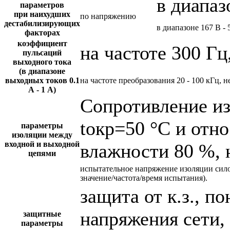
в диапаз
параметров
при наихудших
по напряжению
дестабилизирующих
в диапазоне 167 В - 
факторах
коэффициент
на частоте 300 Гц
пульсаций
выходного тока
(в диапазоне
выходных токов 0.1
на частоте преобразования 20 - 100 кГц, н
А - 1 А)
Сопротивление и
tокр=50 °С и отн
параметры
изоляции между
входной и выходной
влажности 80 %, 
цепями
испытательное напряжение изоляции сил
значение/частота/время испытания).
защита от к.з., 
напряжения сети,
защитные
параметры