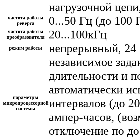
нагрузочной цепи,
0...50 Гц (до 100 
частота работы
реверса
20...100кГц
частота работы
преобразователя
непрерывный, 24 
режим работы
независимое зада
длительности и п
автоматически и
параметры
интервалов (до 2
микропроцессорной
системы
ампер-часов, (во
отключение по до