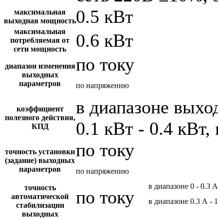
0.5 кВт
максимальная
выходная мощность
максимальная
0.6 кВт
потребляемая от
сети мощность
по току
диапазон изменения
выходных
параметров
по напряжению
в диапазоне вых
коэффициент
полезного действия,
0.1 кВт - 0.4 кВт,
КПД
по току
точность установки
(задание) выходных
параметров
по напряжению
в диапазоне 0 - 0.3 А
точность
по току
автоматической
в диапазоне 0.3 А - 
стабилизации
выходных