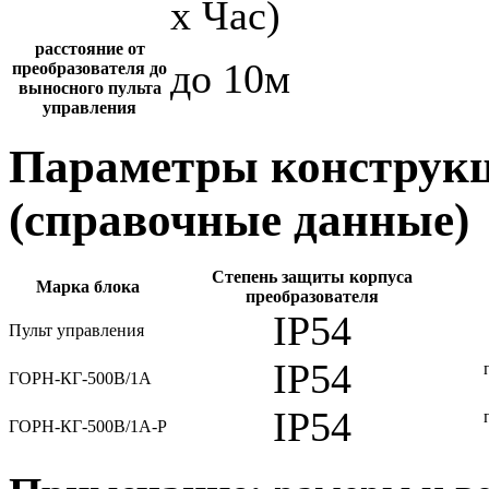
х Час)
расстояние от
до 10м
преобразователя до
выносного пульта
управления
Параметры конструкц
(справочные данные)
Степень защиты корпуса
Марка блока
преобразователя
IP54
Пульт управления
IP54
ГОРН-КГ-500В/1А
IP54
ГОРН-КГ-500В/1А-Р