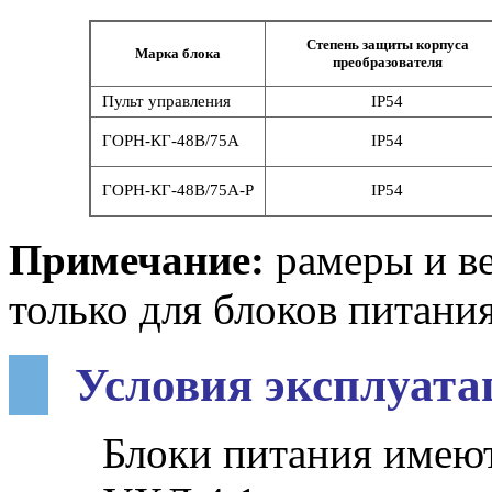
Степень защиты корпуса
Марка блока
преобразователя
Пульт управления
IP54
ГОРН-КГ-48В/75А
IP54
ГОРН-КГ-48В/75А-Р
IP54
Примечание:
рамеры и ве
только для блоков питания
Условия эксплуата
Блоки питания имею