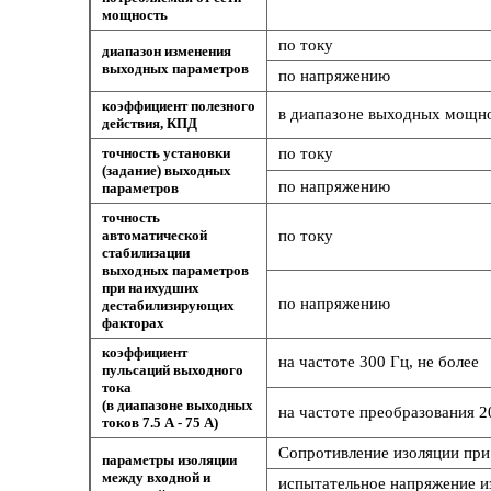
мощность
по току
диапазон изменения
выходных параметров
по напряжению
коэффициент полезного
в диапазоне выходных мощнос
действия, КПД
точность установки
по току
(задание) выходных
по напряжению
параметров
точность
автоматической
по току
стабилизации
выходных параметров
при наихудших
по напряжению
дестабилизирующих
факторах
коэффициент
на частоте 300 Гц, не более
пульсаций выходного
тока
(в диапазоне выходных
на частоте преобразования 20
токов 7.5 А - 75 А)
Сопротивление изоляции при 
параметры изоляции
между входной и
испытательное напряжение и