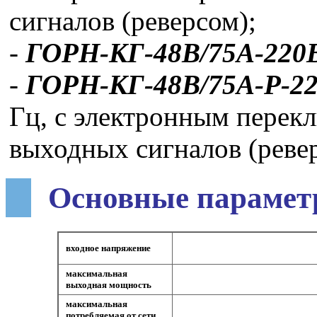
сигналов (реверсом);
-
ГОРН-КГ-48В/75А-220
-
ГОРН-КГ-48В/75А-Р-2
Гц, с электронным перек
выходных сигналов (реве
Основные парамет
входное напряжение
максимальная
выходная мощность
максимальная
потребляемая от сети