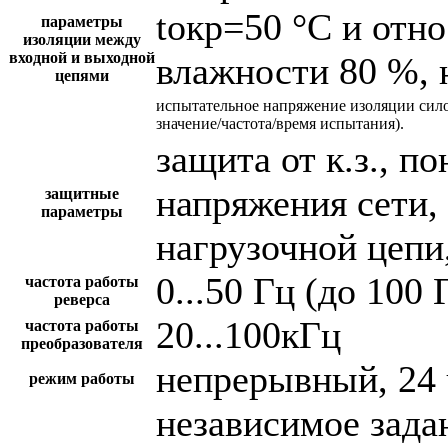
tокр=50 °С и отн
параметры
изоляции между
входной и выходной
влажности 80 %, 
цепями
испытательное напряжение изоляции сил
значение/частота/время испытания).
защита от к.з., 
напряжения сети,
защитные
параметры
нагрузочной цепи,
0...50 Гц (до 100 
частота работы
реверса
20...100кГц
частота работы
преобразователя
непрерывный, 24 
режим работы
независимое зада