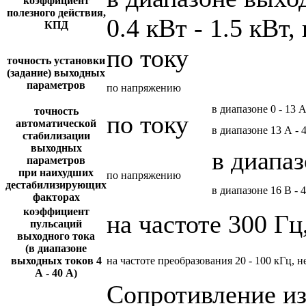
коэффициент
полезного действия,
0.4 кВт - 1.5 кВт,
КПД
по току
точность установки
(задание) выходных
параметров
по напряжению
в диапазоне 0 - 13 
точность
по току
автоматической
в диапазоне 13 А - 
стабилизации
выходных
в диапаз
параметров
при наихудших
по напряжению
дестабилизирующих
в диапазоне 16 В - 
факторах
коэффициент
на частоте 300 Гц
пульсаций
выходного тока
(в диапазоне
выходных токов 4
на частоте преобразования 20 - 100 кГц, н
А - 40 А)
Сопротивление и