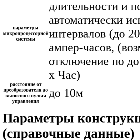
длительности и п
автоматически и
параметры
интервалов (до 2
микропроцессорной
системы
ампер-часов, (во
отключение по до
х Час)
расстояние от
до 10м
преобразователя до
выносного пульта
управления
Параметры конструкц
(справочные данные)