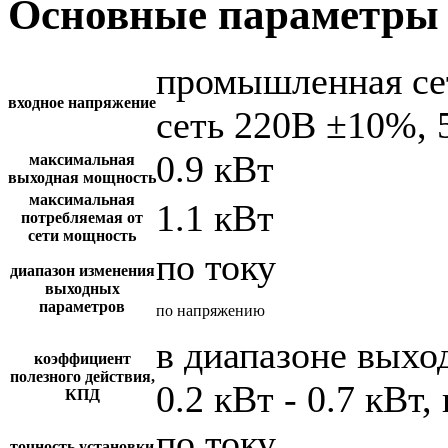
Основные параметры 
промышленная се
входное напряжение
сеть 220В ±10%, 
0.9 кВт
максимальная
выходная мощность
максимальная
1.1 кВт
потребляемая от
сети мощность
по току
диапазон изменения
выходных
параметров
по напряжению
в диапазоне вых
коэффициент
полезного действия,
0.2 кВт - 0.7 кВт,
КПД
по току
точность установки