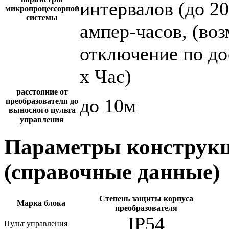
интервалов (до 2
микропроцессорной
системы
ампер-часов, (во
отключение по до
х Час)
расстояние от
до 10м
преобразователя до
выносного пульта
управления
Параметры конструкц
(справочные данные)
Степень защиты корпуса
Марка блока
преобразователя
IP54
Пульт управления