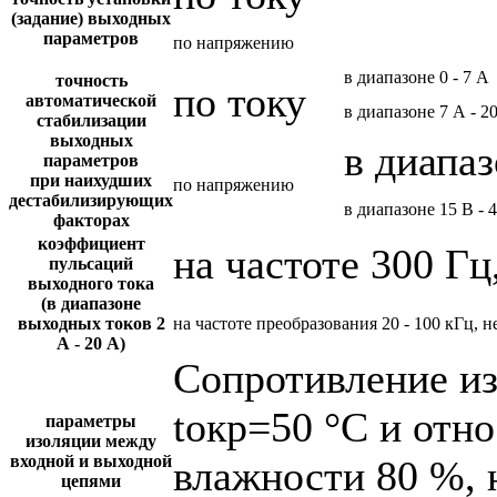
(задание) выходных
параметров
по напряжению
в диапазоне 0 - 7 А
точность
по току
автоматической
в диапазоне 7 А - 2
стабилизации
выходных
в диапаз
параметров
при наихудших
по напряжению
дестабилизирующих
в диапазоне 15 В - 
факторах
коэффициент
на частоте 300 Гц
пульсаций
выходного тока
(в диапазоне
выходных токов 2
на частоте преобразования 20 - 100 кГц, н
А - 20 А)
Сопротивление и
tокр=50 °С и отн
параметры
изоляции между
входной и выходной
влажности 80 %, 
цепями