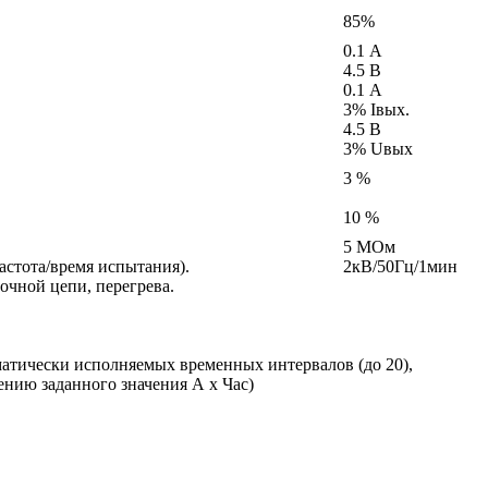
85%
0.1 А
4.5 В
0.1 А
3% Iвых.
4.5 В
3% Uвых
3 %
10 %
5 МОм
астота/время испытания).
2кВ/50Гц/1мин
очной цепи, перегрева.
матически исполняемых временных интервалов (до 20),
нию заданного значения А х Час)