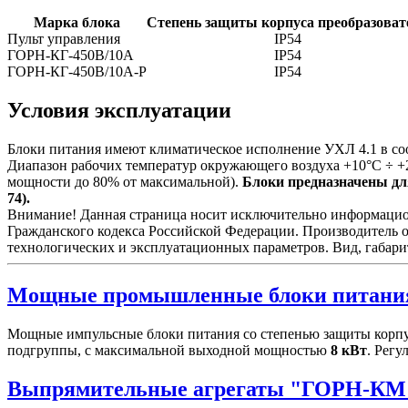
Марка блока
Степень защиты корпуса преобразоват
Пульт управления
IP54
ГОРН-КГ-450В/10А
IP54
ГОРН-КГ-450В/10А-Р
IP54
Условия эксплуатации
Блоки питания имеют климатическое исполнение УХЛ 4.1 в со
Диапазон рабочих температур окружающего воздуха +10°С ÷ +
мощности до 80% от максимальной).
Блоки предназначены для
74).
Внимание! Данная страница носит исключительно информационн
Гражданского кодекса Российской Федерации. Производитель о
технологических и эксплуатационных параметров. Вид, габари
Мощные промышленные блоки питани
Мощные импульсные блоки питания со степенью защиты корпу
подгруппы, с максимальной выходной мощностью
8 кВт
. Рег
Выпрямительные агрегаты "ГОРН-КМ