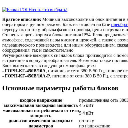
Краткое описание:
Мощный высоковольтный блок питания в за
оператором в ручном режиме. Блок изготовлен на базе
преобра
перегрузок по току, обрыва фазного провода, цепи нагрузки и 
Степень защиты корпуса блока питания IP54. Блок предназнач
атмосфере, содержащей пары кислот и щелочей, а также с воз
гальванического производства или иным оборудованием, связа
оборудования, так и самостоятельно.
Регулирование выходных сигналов блока производится с пом
встроенное в корпус преобразователя. Возможна также поставк
Блок выпускается в следующих модификациях:
-
ГОРН-КГ-450В/10А
, питание от сети 380 В 50 Гц, типовое и
-
ГОРН-КГ-450В/10А-Р
, питание от сети 380 В 50 Гц, с элек
Основные параметры работы блоков
входное напряжение
промышленная сеть 380
максимальная выходная мощность
4.5 кВт
максимальная потребляемая от сети
5.4 кВт
мощность
диапазон изменения выходных
по току
параметров
по напряжению