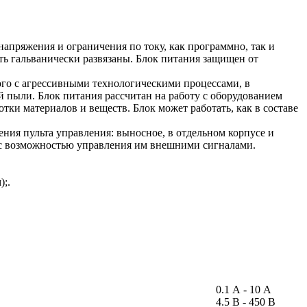
ряжения и ограничения по току, как программно, так и
ть гальванически развязаны. Блок питания защищен от
ого с агрессивными технологическими процессами, в
 пыли. Блок питания рассчитан на работу с оборудованием
ки материалов и веществ. Блок может работать, как в составе
ия пульта управления: выносное, в отдельном корпусе и
я, с возможностью управления им внешними сигналами.
);.
0.1 А - 10 А
4.5 В - 450 В