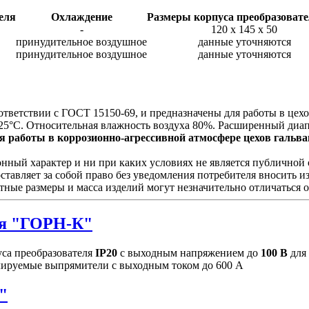
еля
Охлаждение
Размеры корпуса преобразовате
-
120 х 145 х 50
принудительное воздушное
данные уточняются
принудительное воздушное
данные уточняются
ответствии с ГОСТ 15150-69, и предназначены для работы в це
25°С. Относительная влажность воздуха 80%. Расширенный диап
 работы в коррозионно-агрессивной атмосфере цехов гальван
ый характер и ни при каких условиях не является публичной о
ставляет за собой право без уведомления потребителя вносить 
тные размеры и масса изделий могут незначительно отличаться 
я "ГОРН-К"
са преобразователя
IP20
с выходным напряжением до
100 В
для
улируемые выпрямители с выходным током до 600 А
"