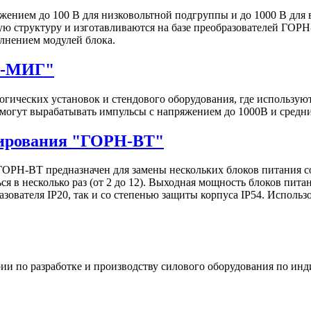
ением до 100 В для низковольтной подгруппы и до 1000 В для
ю структуру и изготавливаются на базе преобразователей ГОРН
лнением модулей блока.
Н-МИГ"
гических установок и стендового оборудования, где использу
могут вырабатывать импульсы c напряжением до 1000В и средн
нирования "ГОРН-ВТ"
ОРН-ВТ предназначен для замены нескольких блоков питания 
я в несколько раз (от 2 до 12). Выходная мощность блоков пита
зователя IP20, так и со степенью защиты корпуса IP54. Исполь
и по разработке и производству силового оборудования по инд