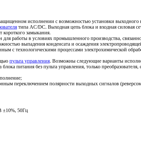
щищенном исполнении с возможностью установки выходного нап
зователя
типа AC/DC. Выходная цепь блока и входная силовая се
от короткого замыкания.
ен для работы в условиях промышленного производства, связанн
можностью выпадения конденсата и осаждения электропроводящей
нным с технологическими процессами электрохимической обработ
ощью
пульта управления
. Возможны следующие варианты исполнен
а блока питания без пульта управления, только преобразовател
сполнение;
тронным переключением полярности выходных сигналов (реверсом
В ±10%, 50Гц