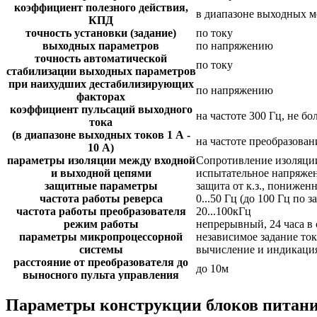
коэффициент полезного действия,
в диапазоне выходных мо
КПД
точность установки (задание)
по току
выходных параметров
по напряжению
точность автоматической
по току
стабилизации выходных параметров
при наихудших дестабилизирующих
по напряжению
факторах
коэффициент пульсаций выходного
на частоте 300 Гц, не бо
тока
(в диапазоне выходных токов 1 А -
на частоте преобразовани
10 А)
параметры изоляции между входной
Сопротивление изоляции
и выходной цепями
испытательное напряжен
защитные параметры
защита от к.з., понижен
частота работы реверса
0...50 Гц (до 100 Гц по з
частота работы преобразователя
20...100кГц
режим работы
непрерывный, 24 часа в 
параметры микропроцессорной
независимое задание то
системы
вычисление и индикация
расстояние от преобразователя до
до 10м
выносного пульта управления
Параметры конструкции блоков питан