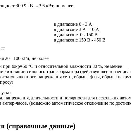
щностей 0.9 кВт - 3.6 кВт, не менее
в диапазоне 0 - 3 А
в диапазоне 3 А - 10 А
в диапазоне 0 - 150 В
в диапазоне 150 В - 450 В
лее
я 20 - 100 кГц, не более
 при tокр=50 °С и относительной влажности 80 %, не менее
ие изоляции силового трансформатора (действующее значение/ч
ного/повышенного напряжения сети, обрыва фазы, обрыва нагруз
апросу)
сутки
ка, напряжения, длительности и полярности для нескольких авто
 ампер-часов, (возможно автоматическое отключение по достиже
ия
(справочные данные)