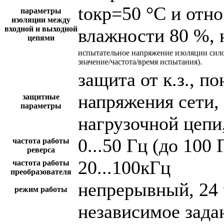
tокр=50 °С и отн
параметры
изоляции между
входной и выходной
влажности 80 %, 
цепями
испытательное напряжение изоляции сил
значение/частота/время испытания).
защита от к.з., 
напряжения сети,
защитные
параметры
нагрузочной цепи,
0...50 Гц (до 100 
частота работы
реверса
20...100кГц
частота работы
преобразователя
непрерывный, 24 
режим работы
независимое зада