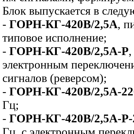
Блок выпускается в след
-
ГОРН-КГ-420В/2,5А
, п
типовое исполнение;
-
ГОРН-КГ-420В/2,5А-Р
,
электронным переключен
сигналов (реверсом);
-
ГОРН-КГ-420В/2,5А-2
Гц;
-
ГОРН-КГ-420В/2,5А-Р-
Гц, с электронным перек