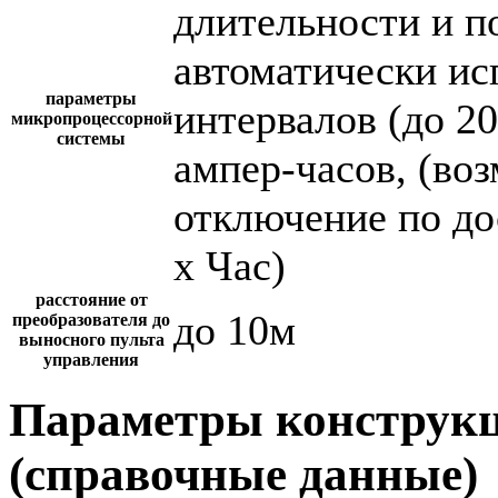
длительности и п
автоматически и
параметры
интервалов (до 2
микропроцессорной
системы
ампер-часов, (во
отключение по до
х Час)
расстояние от
до 10м
преобразователя до
выносного пульта
управления
Параметры конструкц
(справочные данные)