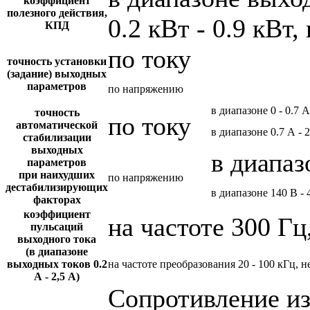
коэффициент
полезного действия,
0.2 кВт - 0.9 кВт,
КПД
по току
точность установки
(задание) выходных
параметров
по напряжению
в диапазоне 0 - 0.7 А
точность
по току
автоматической
в диапазоне 0.7 А - 
стабилизации
выходных
в диапаз
параметров
при наихудших
по напряжению
дестабилизирующих
в диапазоне 140 В - 
факторах
коэффициент
на частоте 300 Гц
пульсаций
выходного тока
(в диапазоне
выходных токов 0.2
на частоте преобразования 20 - 100 кГц, н
А - 2,5 А)
Сопротивление и