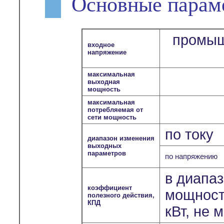
Основные парам
промыш
входное
напряжение
максимальная
выходная
мощность
максимальная
потребляемая от
сети мощность
по току
диапазон изменения
выходных
параметров
по напряжению
в диапа
коэффициент
мощносте
полезного действия,
КПД
кВт, не 