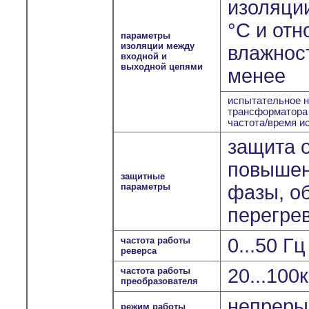
изоляции
°С и отн
параметры
изоляции между
влажност
входной и
выходной цепями
менее
испытательное н
трансформатора
частота/время и
защита о
повышен
защитные
параметры
фазы, о
перегрев
0...50 Г
частота работы
реверса
20...100
частота работы
преобразователя
непрерыв
режим работы