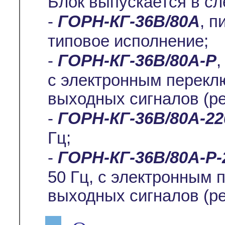
Блок выпускается в с
-
ГОРН-КГ-36В/80А
, п
типовое исполнение;
-
ГОРН-КГ-36В/80А-Р
,
с электронным перекл
выходных сигналов (р
-
ГОРН-КГ-36В/80А-2
Гц;
-
ГОРН-КГ-36В/80А-Р-
50 Гц, с электронным
выходных сигналов (р