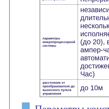
независ
длитель
несколь
исполня
параметры
(до 20),
микропроцессорной
системы
ампер-ч
автомат
достиже
Час)
расстояние от
до 10м
преобразователя до
выносного пульта
управления
Параметры конс