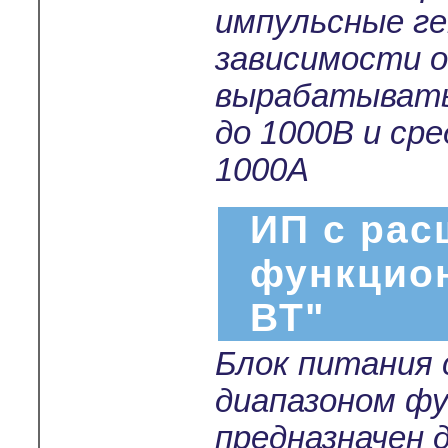
импульсные г
зависимости о
вырабатывать
до 1000В и ср
1000А
ИП с ра
функцио
ВТ"
Блок питания
диапазоном ф
предназначен 