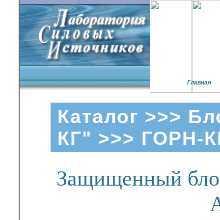
Главная
Каталог
>>>
Бл
КГ"
>>> ГОРН-К
Защищенный блок