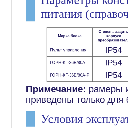
питания
(справо
Степень защит
Марка блока
корпуса
преобразовател
IP54
Пульт управления
IP54
ГОРН-КГ-36В/80А
IP54
ГОРН-КГ-36В/80А-Р
Примечание:
рамеры и
приведены только для 
Условия эксплуа