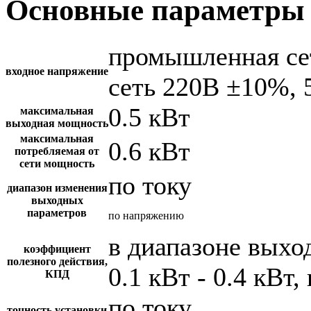
Основные параметры 
промышленная се
входное напряжение
сеть 220В ±10%, 
0.5 кВт
максимальная
выходная мощность
максимальная
0.6 кВт
потребляемая от
сети мощность
по току
диапазон изменения
выходных
параметров
по напряжению
в диапазоне вых
коэффициент
полезного действия,
0.1 кВт - 0.4 кВт,
КПД
по току
точность установки