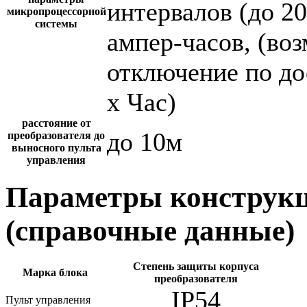
интервалов (до 2
микропроцессорной
системы
ампер-часов, (во
отключение по до
х Час)
расстояние от
до 10м
преобразователя до
выносного пульта
управления
Параметры конструкц
(справочные данные)
Степень защиты корпуса
Марка блока
преобразователя
IP54
Пульт управления