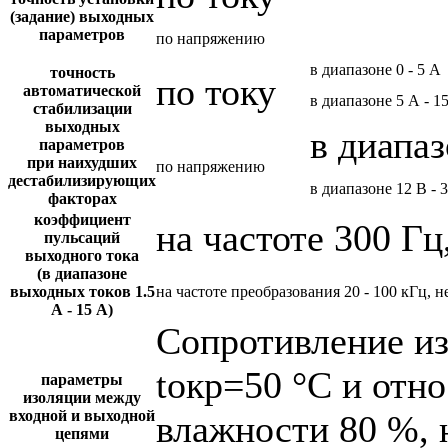
(задание) выходных
параметров
по напряжению
в диапазоне 0 - 5 А
точность
по току
автоматической
в диапазоне 5 А - 1
стабилизации
выходных
в диапаз
параметров
при наихудших
по напряжению
дестабилизирующих
в диапазоне 12 В - 
факторах
коэффициент
на частоте 300 Гц
пульсаций
выходного тока
(в диапазоне
выходных токов 1.5
на частоте преобразования 20 - 100 кГц, н
А - 15 А)
Сопротивление и
tокр=50 °С и отн
параметры
изоляции между
входной и выходной
влажности 80 %, 
цепями