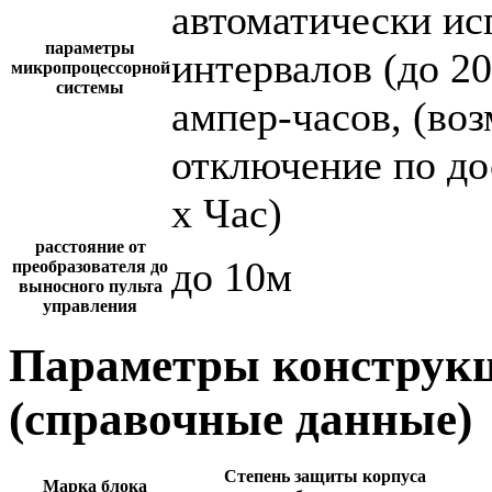
автоматически и
параметры
интервалов (до 2
микропроцессорной
системы
ампер-часов, (во
отключение по до
х Час)
расстояние от
до 10м
преобразователя до
выносного пульта
управления
Параметры конструкц
(справочные данные)
Степень защиты корпуса
Марка блока