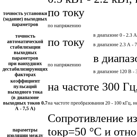
по току
точность установки
(задание) выходных
параметров
по напряжению
в диапазоне 0 - 2.3 А
точность
по току
автоматической
в диапазоне 2.3 А - 
стабилизации
выходных
в диапаз
параметров
при наихудших
по напряжению
дестабилизирующих
в диапазоне 120 В - 
факторах
коэффициент
на частоте 300 Гц
пульсаций
выходного тока
(в диапазоне
выходных токов 0.7
на частоте преобразования 20 - 100 кГц, н
А - 7,5 А)
Сопротивление и
tокр=50 °С и отн
параметры
изоляции между