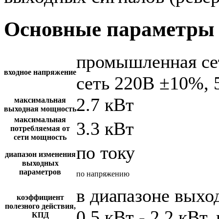
Основные параметры 
промышленная се
входное напряжение
сеть 220В ±10%, 
2.7 кВт
максимальная
выходная мощность
максимальная
3.3 кВт
потребляемая от
сети мощность
по току
диапазон изменения
выходных
параметров
по напряжению
в диапазоне вых
коэффициент
полезного действия,
0.5 кВт - 2.2 кВт,
КПД