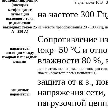
дестабилизирующих
в диапазоне 10 В - 
факторах
коэффициент
на частоте 300 Гц
пульсаций
выходного тока
(в диапазоне
выходных токов 25
на частоте преобразования 20 - 100 кГц, н
А - 250 А)
Сопротивление и
tокр=50 °С и отн
параметры
изоляции между
входной и выходной
влажности 80 %, 
цепями
испытательное напряжение изоляции сил
значение/частота/время испытания).
защита от к.з., 
напряжения сети,
защитные
параметры
нагрузочной цепи,