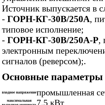
Источник выпускается в 
-
ГОРН-КГ-30В/250А
, п
типовое исполнение;
-
ГОРН-КГ-30В/250А-Р
,
электронным переключен
сигналов (реверсом);.
Основные параметры 
промышленная се
входное напряжение
7.5 кВт
максимальная
выходная мощность