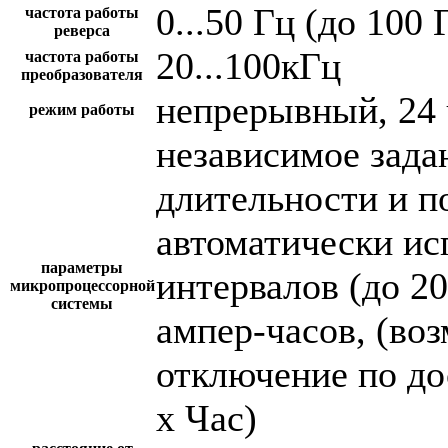
0...50 Гц (до 100 
частота работы
реверса
20...100кГц
частота работы
преобразователя
непрерывный, 24 
режим работы
независимое зада
длительности и п
автоматически и
параметры
интервалов (до 2
микропроцессорной
системы
ампер-часов, (во
отключение по до
х Час)