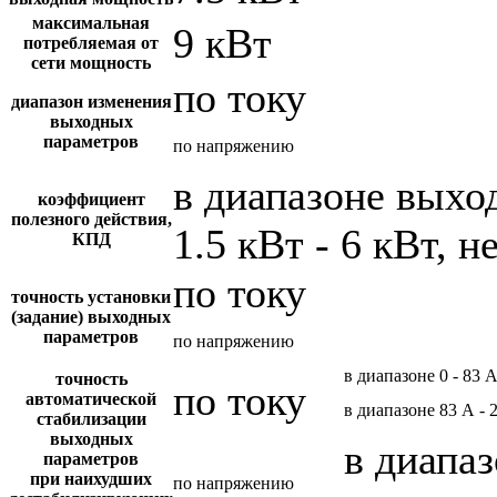
максимальная
9 кВт
потребляемая от
сети мощность
по току
диапазон изменения
выходных
параметров
по напряжению
в диапазоне вых
коэффициент
полезного действия,
1.5 кВт - 6 кВт, н
КПД
по току
точность установки
(задание) выходных
параметров
по напряжению
в диапазоне 0 - 83 
точность
по току
автоматической
в диапазоне 83 А - 
стабилизации
выходных
в диапаз
параметров
при наихудших
по напряжению