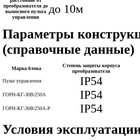
расстояние от
до 10м
преобразователя до
выносного пульта
управления
Параметры конструкц
(справочные данные)
Степень защиты корпуса
Марка блока
преобразователя
IP54
Пульт управления
IP54
ГОРН-КГ-30В/250А
IP54
ГОРН-КГ-30В/250А-Р
Условия эксплуатаци