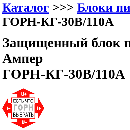
Каталог
>>>
Блоки п
ГОРН-КГ-30В/110А
Защищенный блок пи
Ампер
ГОРН-КГ-30В/110А