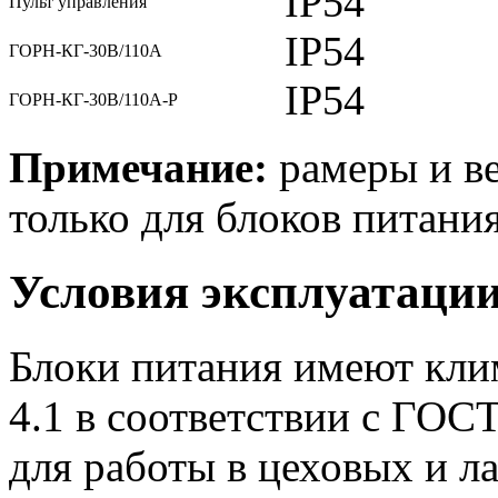
IP54
Пульт управления
IP54
ГОРН-КГ-30В/110А
IP54
ГОРН-КГ-30В/110А-Р
Примечание:
рамеры и ве
только для блоков питания
Условия эксплуатаци
Блоки питания имеют кли
4.1 в соответствии с ГОС
для работы в цеховых и 