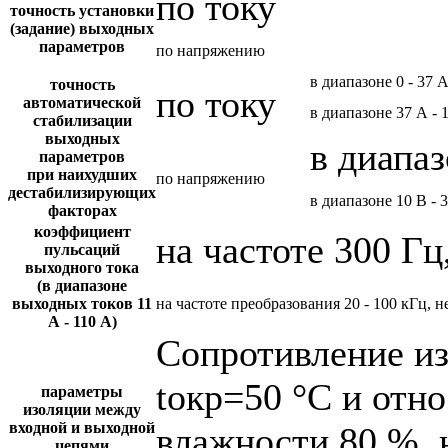
по току
точность установки
(задание) выходных
параметров
по напряжению
в диапазоне 0 - 37 
точность
по току
автоматической
в диапазоне 37 А - 
стабилизации
выходных
в диапаз
параметров
при наихудших
по напряжению
дестабилизирующих
в диапазоне 10 В - 
факторах
коэффициент
на частоте 300 Гц
пульсаций
выходного тока
(в диапазоне
выходных токов 11
на частоте преобразования 20 - 100 кГц, н
А - 110 А)
Сопротивление и
tокр=50 °С и отн
параметры
изоляции между
входной и выходной
влажности 80 %, 
цепями