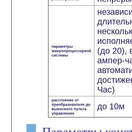
независ
длитель
несколь
исполня
параметры
(до 20),
микропроцессорной
системы
ампер-ч
автомат
достиже
Час)
расстояние от
до 10м
преобразователя до
выносного пульта
управления
Параметры конс