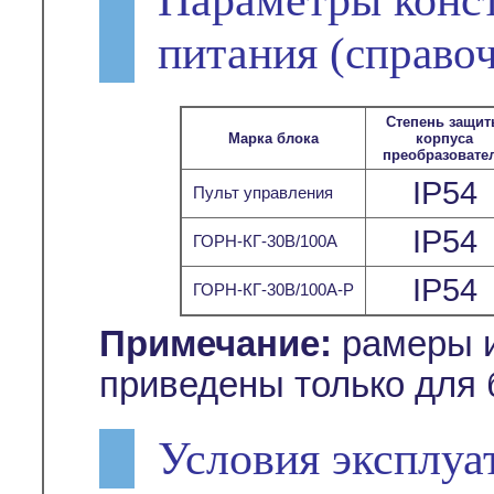
питания
(справо
Степень защи
Марка блока
корпуса
преобразовате
IP54
Пульт управления
IP54
ГОРН-КГ-30В/100А
IP54
ГОРН-КГ-30В/100А-Р
Примечание:
рамеры и
приведены только для 
Условия эксплуа