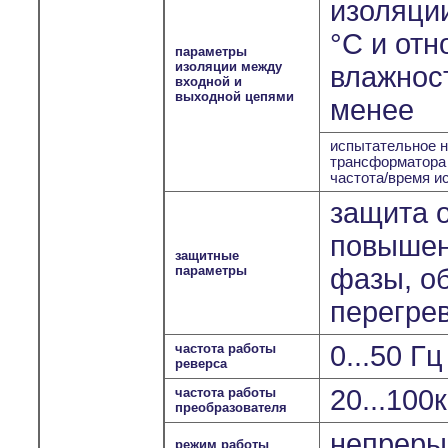
изоляции
°С и отн
параметры
изоляции между
влажност
входной и
выходной цепями
менее
испытательное н
трансформатора
частота/время и
защита о
повышен
защитные
параметры
фазы, о
перегрев
0...50 Г
частота работы
реверса
20...100
частота работы
преобразователя
непрерыв
режим работы