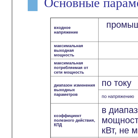
Основные парам
промыш
входное
напряжение
максимальная
выходная
мощность
максимальная
потребляемая от
сети мощность
по току
диапазон изменения
выходных
параметров
по напряжению
в диапа
коэффициент
мощносте
полезного действия,
КПД
кВт, не 