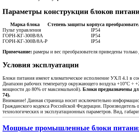
Параметры конструкции блоков питан
Марка блока
Степень защиты корпуса преобразовате
Пульт управления
IP54
ГОРН-КГ-300В/8А
IP54
ГОРН-КГ-300В/8А-Р
IP54
Примечание:
рамеры и вес преобразователя приведены только 
Условия эксплуатации
Блоки питания имеют климатическое исполнение УХЛ 4.1 в со
Диапазон рабочих температур окружающего воздуха +10°С ÷ +
мощности до 80% от максимальной).
Блоки предназначены для
74).
Внимание! Данная страница носит исключительно информационн
Гражданского кодекса Российской Федерации. Производитель о
технологических и эксплуатационных параметров. Вид, габари
Мощные промышленные блоки питани