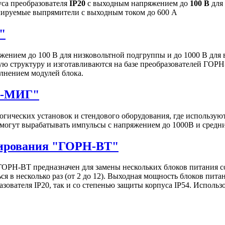
са преобразователя
IP20
с выходным напряжением до
100 В
для
улируемые выпрямители с выходным током до 600 А
"
ением до 100 В для низковольтной подгруппы и до 1000 В для
ю структуру и изготавливаются на базе преобразователей ГОРН
лнением модулей блока.
Н-МИГ"
гических установок и стендового оборудования, где использу
могут вырабатывать импульсы c напряжением до 1000В и средн
нирования "ГОРН-ВТ"
ОРН-ВТ предназначен для замены нескольких блоков питания 
я в несколько раз (от 2 до 12). Выходная мощность блоков пита
зователя IP20, так и со степенью защиты корпуса IP54. Исполь