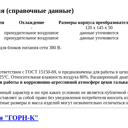
ия
(справочные данные)
ля
Охлаждение
Размеры корпуса преобразовател
-
120 х 145 х 50
принудительное воздушное
данные уточняются
принудительное воздушное
данные уточняются
для блоков питания сети 380 В.
ответствии с ГОСТ 15150-69, и предназначены для работы в це
25°С. Относительная влажность воздуха 80%. Расширенный диап
 работы в коррозионно-агрессивной атмосфере цехов гальван
ый характер и ни при каких условиях не является публичной о
ставляет за собой право без уведомления потребителя вносить 
тные размеры и масса изделий могут незначительно отличаться 
я "ГОРН-К"