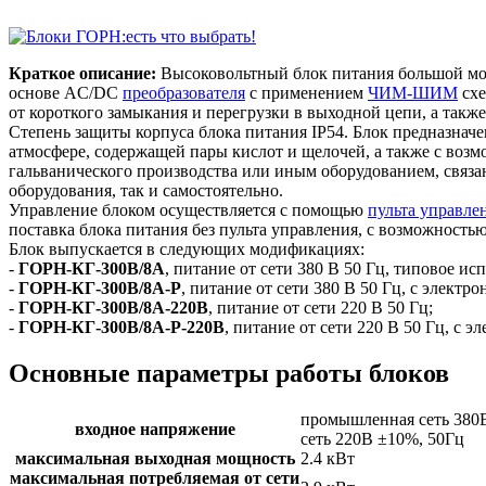
Краткое описание:
Высоковольтный блок питания большой мощ
основе AC/DC
преобразователя
с применением
ЧИМ-ШИМ
схе
от короткого замыкания и перегрузки в выходной цепи, а такж
Степень защиты корпуса блока питания IP54. Блок предназнач
атмосфере, содержащей пары кислот и щелочей, а также с воз
гальванического производства или иным оборудованием, связа
оборудования, так и самостоятельно.
Управление блоком осуществляется с помощью
пульта управле
поставка блока питания без пульта управления, с возможност
Блок выпускается в следующих модификациях:
-
ГОРН-КГ-300В/8А
, питание от сети 380 В 50 Гц, типовое ис
-
ГОРН-КГ-300В/8А-Р
, питание от сети 380 В 50 Гц, с элект
-
ГОРН-КГ-300В/8А-220В
, питание от сети 220 В 50 Гц;
-
ГОРН-КГ-300В/8А-Р-220В
, питание от сети 220 В 50 Гц, с
Основные параметры работы блоков
промышленная сеть 380
входное напряжение
сеть 220В ±10%, 50Гц
максимальная выходная мощность
2.4 кВт
максимальная потребляемая от сети