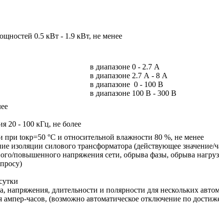
щностей 0.5 кВт - 1.9 кВт, не менее
в диапазоне 0 - 2.7 А
в диапазоне 2.7 А - 8 А
в диапазоне 0 - 100 В
в диапазоне 100 В - 300 В
лее
я 20 - 100 кГц, не более
 при tокр=50 °С и относительной влажности 80 %, не менее
ие изоляции силового трансформатора (действующее значение/ч
ного/повышенного напряжения сети, обрыва фазы, обрыва нагруз
апросу)
сутки
ка, напряжения, длительности и полярности для нескольких авто
 ампер-часов, (возможно автоматическое отключение по достиже