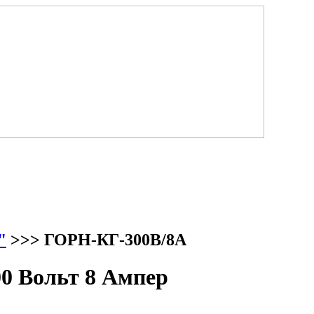
"
>>> ГОРН-КГ-300В/8А
0 Вольт 8 Ампер