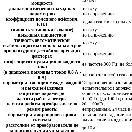
2.9 кВт
мощность
диапазон изменения выходных
по току
параметров
по напряжению
коэффициент полезного действия,
в диапазоне выходных мо
КПД
точность установки (задание)
по току
выходных параметров
по напряжению
точность автоматической
по току
стабилизации выходных параметров
при наихудших дестабилизирующих
по напряжению
факторах
коэффициент пульсаций выходного
на частоте 300 Гц, не бо
тока
(в диапазоне выходных токов 0.8 А -
на частоте преобразовани
8 А)
параметры изоляции между входной
Сопротивление изоляции
и выходной цепями
испытательное напряжен
защитные параметры
защита от к.з., понижен
частота работы реверса
0...50 Гц (до 100 Гц по з
частота работы преобразователя
20...100кГц
режим работы
непрерывный, 24 часа в 
параметры микропроцессорной
независимое задание то
системы
вычисление и индикация
расстояние от преобразователя до
до 10м
выносного пульта управления