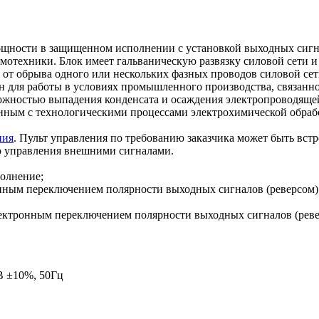
ности в защищенном исполнении с установкой выходных сигнал
мотехники. Блок имеет гальваническую развязку силовой сети и
е от обрыва одного или нескольких фазных проводов силовой сет
ен для работы в условиях промышленного производства, связанн
можностью выпадения конденсата и осаждения электропроводящей
нным с технологическими процессами электрохимической обработ
ния
. Пульт управления по требованию заказчика может быть встр
ью управления внешними сигналами.
полнение;
ронным переключением полярности выходных сигналов (реверсом)
 электронным переключением полярности выходных сигналов (реве
В ±10%, 50Гц