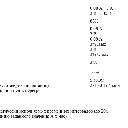
0.08 А - 8 А
3 В - 300 В
85%
0.08 А
3 В
0.08 А
3% Iвых.
3 В
3% Uвых
3 %
10 %
5 МОм
астота/время испытания).
2кВ/50Гц/1мин
очной цепи, перегрева.
матически исполняемых временных интервалов (до 20),
нию заданного значения А х Час)