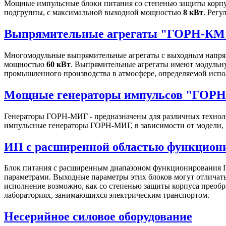
Мощные импульсные блоки питания со степенью защиты корпу
подгруппы, с максимальной выходной мощностью
8 кВт
. Рег
Выпрямительные агрегаты "ГОРН-КМ
Многомодульные выпрямительные агрегаты с выходным напряж
мощностью
60 кВт
. Выпрямительные агрегаты имеют модульну
промышленного производства в атмосфере, определяемой испо
Мощные генераторы импульсов "ГОР
Генераторы ГОРН-МИГ - предназначены для различных техноло
импульсные генераторы ГОРН-МИГ, в зависимости от модели, 
ИП с расширенной областью функцио
Блок питания с расширенным диапазоном функционирования Г
параметрами. Выходные параметры этих блоков могут отличатьс
исполнение возможно, как со степенью защиты корпуса преобра
лабораториях, занимающихся электрическим транспортом.
Несерийное силовое оборудование