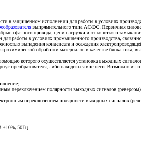
и в защищенном исполнении для работы в условиях производст
реобразователя
выпрямительного типа AC/DC. Первичная силовая
обрыва фазного провода, цепи нагрузки и от короткого замыкани
ен для работы в условиях промышленного производства, связанн
можностью выпадения конденсата и осаждения электропроводяще
ектрохимической обработки материалов в качестве блока тока, 
 помощью которого осуществляется установка выходных сигнало
пус преобразователя, либо находиться вне него. Возможно изгот
полнение;
ронным переключением полярности выходных сигналов (реверсом)
 электронным переключением полярности выходных сигналов (реве
В ±10%, 50Гц