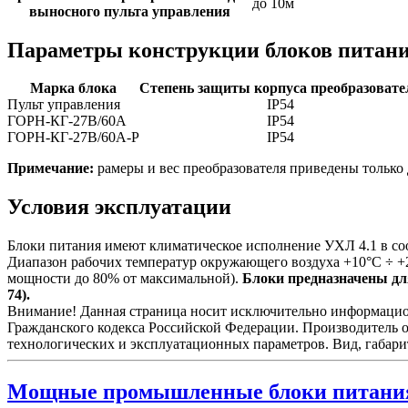
до 10м
выносного пульта управления
Параметры конструкции блоков питан
Марка блока
Степень защиты корпуса преобразовате
Пульт управления
IP54
ГОРН-КГ-27В/60А
IP54
ГОРН-КГ-27В/60А-Р
IP54
Примечание:
рамеры и вес преобразователя приведены только 
Условия эксплуатации
Блоки питания имеют климатическое исполнение УХЛ 4.1 в со
Диапазон рабочих температур окружающего воздуха +10°С ÷ +
мощности до 80% от максимальной).
Блоки предназначены для
74).
Внимание! Данная страница носит исключительно информационн
Гражданского кодекса Российской Федерации. Производитель о
технологических и эксплуатационных параметров. Вид, габари
Мощные промышленные блоки питани