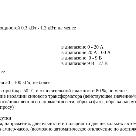
щностей 0.3 кВт - 1.3 кВт, не менее
в диапазоне 0 - 20 А
в диапазоне 20 А - 60 А
в диапазоне 0 - 9 В
в диапазоне 9 В - 27 В
лее
я 20 - 100 кГц, не более
 при tокр=50 °С и относительной влажности 80 %, не менее
ие изоляции силового трансформатора (действующее значение/ч
ного/повышенного напряжения сети, обрыва фазы, обрыва нагруз
апросу)
сутки
ка, напряжения, длительности и полярности для нескольких авто
 ампер-часов, (возможно автоматическое отключение по достиже