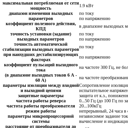
максимальная потребляемая от сети
1.9 кВт
мощность
диапазон изменения выходных
по току
параметров
по напряжению
коэффициент полезного действия,
в диапазоне выходных мо
КПД
точность установки (задание)
по току
выходных параметров
по напряжению
точность автоматической
по току
стабилизации выходных параметров
при наихудших дестабилизирующих
по напряжению
факторах
коэффициент пульсаций выходного
на частоте 300 Гц, не бо
тока
(в диапазоне выходных токов 6 А -
на частоте преобразовани
60 А)
параметры изоляции между входной
Сопротивление изоляции
и выходной цепями
испытательное напряжен
защитные параметры
защита от к.з., понижен
частота работы реверса
0...50 Гц (до 100 Гц по з
частота работы преобразователя
20...100кГц
режим работы
непрерывный, 24 часа в 
параметры микропроцессорной
независимое задание то
системы
вычисление и индикация
расстояние от преобразователя до