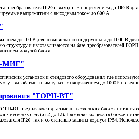
са преобразователя
IP20
с выходным напряжением до
100 В
для
улируемые выпрямители с выходным током до 600 А
"
ением до 100 В для низковольтной подгруппы и до 1000 В для
ю структуру и изготавливаются на базе преобразователей ГОРН
лнением модулей блока.
Н-МИГ"
гических установок и стендового оборудования, где использу
могут вырабатывать импульсы c напряжением до 1000В и средн
нирования "ГОРН-ВТ"
ОРН-ВТ предназначен для замены нескольких блоков питания 
я в несколько раз (от 2 до 12). Выходная мощность блоков пита
зователя IP20, так и со степенью защиты корпуса IP54. Исполь