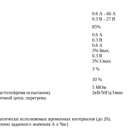
0.6 А - 60 А
0.3 В - 27 В
85%
0.6 А
0.3 В
0.6 А
3% Iвых.
0.3 В
3% Uвых
3 %
10 %
5 МОм
астота/время испытания).
2кВ/50Гц/1мин
очной цепи, перегрева.
матически исполняемых временных интервалов (до 20),
нию заданного значения А х Час)