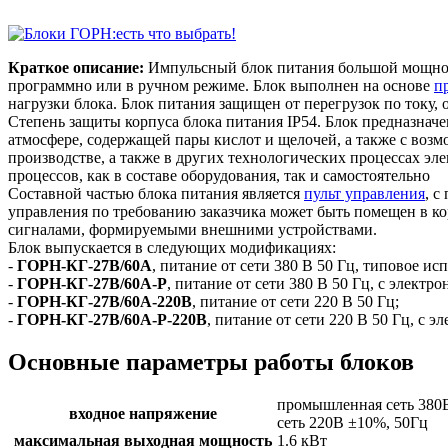
Краткое описание:
Импульсный блок питания большой мощност
программно или в ручном режиме. Блок выполнен на основе
п
нагрузки блока. Блок питания защищен от перегрузок по току, 
Степень защиты корпуса блока питания IP54. Блок предназнач
атмосфере, содержащей пары кислот и щелочей, а также с воз
производстве, а также в других технологических процессах эл
процессов, как в составе оборудования, так и самостоятельно
Составной частью блока питания является
пульт управления
, с
управления по требованию заказчика может быть помещен в кор
сигналами, формируемыми внешними устройствами.
Блок выпускается в следующих модификациях:
-
ГОРН-КГ-27В/60А
, питание от сети 380 В 50 Гц, типовое ис
-
ГОРН-КГ-27В/60А-Р
, питание от сети 380 В 50 Гц, с элект
-
ГОРН-КГ-27В/60А-220В
, питание от сети 220 В 50 Гц;
-
ГОРН-КГ-27В/60А-Р-220В
, питание от сети 220 В 50 Гц, с
Основные параметры работы блоков
промышленная сеть 380
входное напряжение
сеть 220В ±10%, 50Гц
максимальная выходная мощность
1.6 кВт