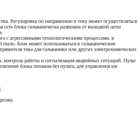
ва. Регулировка по напряжению и току может осуществляться
 сеть блока гальванически развязана от выходной цепи
я.
ого с агрессивными технологическими процессами, в
й пыли. Блок может использоваться в гальваническом
выпрямителя тока для гальваники или других электрохимических
в, контроль работы и сигнализация аварийных ситуаций. Пульт
овление блока питания без пульта, для управления им
;
рсом).