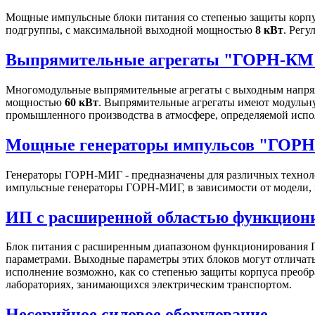
Мощные импульсные блоки питания со степенью защиты корпу
подгруппы, с максимальной выходной мощностью
8 кВт
. Рег
Выпрямительные агрегаты "ГОРН-КМ
Многомодульные выпрямительные агрегаты с выходным напряж
мощностью
60 кВт
. Выпрямительные агрегаты имеют модульну
промышленного производства в атмосфере, определяемой испо
Мощные генераторы импульсов "ГОР
Генераторы ГОРН-МИГ - предназначены для различных техноло
импульсные генераторы ГОРН-МИГ, в зависимости от модели, 
ИП с расширенной областью функцио
Блок питания с расширенным диапазоном функционирования Г
параметрами. Выходные параметры этих блоков могут отличатьс
исполнение возможно, как со степенью защиты корпуса преобра
лабораториях, занимающихся электрическим транспортом.
Несерийное силовое оборудование