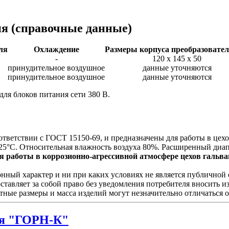
ия
(справочные данные)
ля
Охлаждение
Размеры корпуса преобразовател
-
120 х 145 х 50
принудительное воздушное
данные уточняются
принудительное воздушное
данные уточняются
для блоков питания сети 380 В.
ответствии с ГОСТ 15150-69, и предназначены для работы в це
25°С. Относительная влажность воздуха 80%. Расширенный диап
 работы в коррозионно-агрессивной атмосфере цехов гальван
ый характер и ни при каких условиях не является публичной о
ставляет за собой право без уведомления потребителя вносить 
тные размеры и масса изделий могут незначительно отличаться 
я "ГОРН-К"