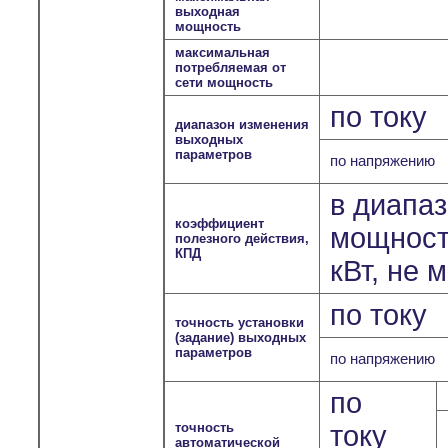
выходная
мощность
максимальная
потребляемая от
сети мощность
по току
диапазон изменения
выходных
параметров
по напряжению
в диапа
коэффициент
мощносте
полезного действия,
КПД
кВт, не 
по току
точность установки
(задание) выходных
параметров
по напряжению
по
точность
току
автоматической