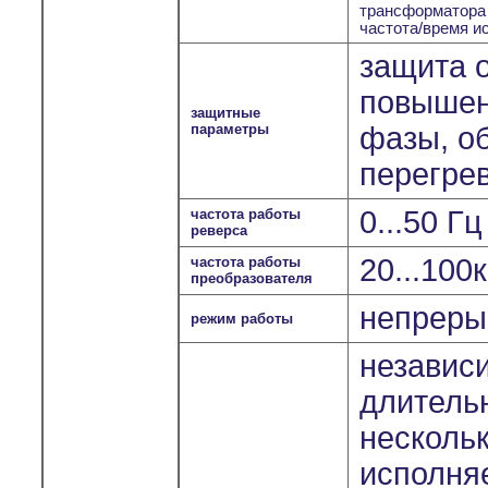
трансформатора
частота/время и
защита о
повышен
защитные
параметры
фазы, о
перегрев
0...50 Г
частота работы
реверса
20...100
частота работы
преобразователя
непрерыв
режим работы
независ
длитель
несколь
исполня