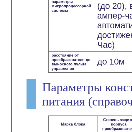
параметры
(до 20),
микропроцессорной
системы
ампер-ч
автомат
достиже
Час)
расстояние от
до 10м
преобразователя до
выносного пульта
управления
Параметры конс
питания
(справо
Степень защи
Марка блока
корпуса
преобразовате