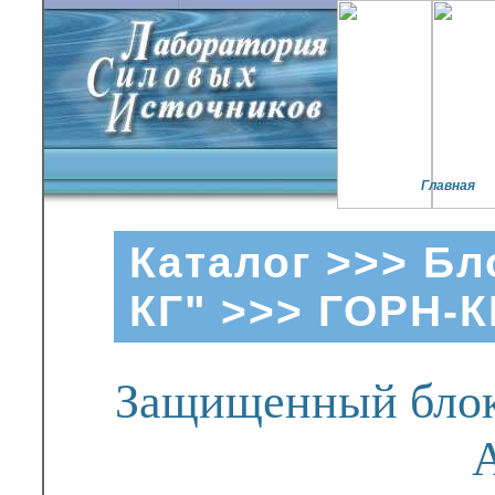
Главная
Каталог
>>>
Бл
КГ"
>>> ГОРН-К
Защищенный блок 