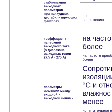
стабилизации
выходных
параметров
при наихудших
по
дестабилизирующих
напряжению
факторах
на часто
коэффициент
пульсаций
более
выходного тока
(в диапазоне
выходных токов
на частоте преоб
27.5 А - 275 А)
более
Сопроти
изоляции
°С и отн
параметры
изоляции между
влажност
входной и
выходной цепями
менее
испытательное н