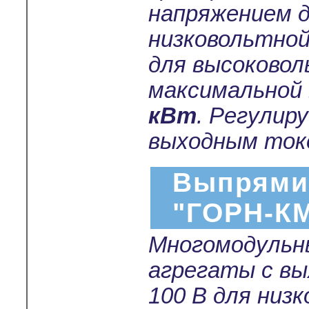
напряжением 
низковольтной
для высоковол
максимальной
кВт
. Регулир
выходным токо
Выпрями
"ГОРН-К
Многомодульн
агрегаты с в
100 В для низ