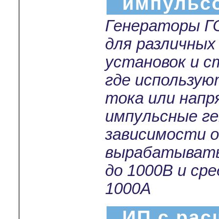
импульс
Генераторы Г
для различных
установок и с
где использу
тока или нап
импульсные г
зависимости о
вырабатывать
до 1000В и ср
1000А
ИП с ра