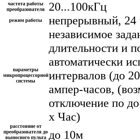
20...100кГц
частота работы
преобразователя
непрерывный, 24 
режим работы
независимое зада
длительности и п
автоматически и
параметры
интервалов (до 2
микропроцессорной
системы
ампер-часов, (во
отключение по до
х Час)
расстояние от
до 10м
преобразователя до
выносного пульта