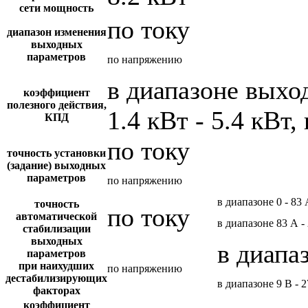
сети мощность
по току
диапазон изменения
выходных
параметров
по напряжению
в диапазоне вых
коэффициент
полезного действия,
1.4 кВт - 5.4 кВт,
КПД
по току
точность установки
(задание) выходных
параметров
по напряжению
в диапазоне 0 - 83
точность
по току
автоматической
в диапазоне 83 А -
стабилизации
выходных
в диапа
параметров
при наихудших
по напряжению
дестабилизирующих
в диапазоне 9 В - 
факторах
коэффициент