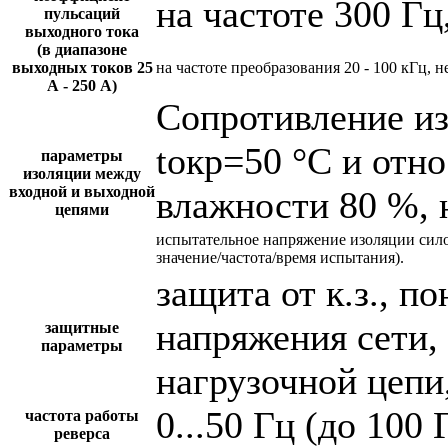
на частоте 300 Гц
пульсаций
выходного тока
(в диапазоне
выходных токов 25
на частоте преобразования 20 - 100 кГц, н
А - 250 А)
Сопротивление и
tокр=50 °С и отн
параметры
изоляции между
входной и выходной
влажности 80 %, 
цепями
испытательное напряжение изоляции сил
значение/частота/время испытания).
защита от к.з., 
напряжения сети,
защитные
параметры
нагрузочной цепи,
0...50 Гц (до 100 
частота работы
реверса