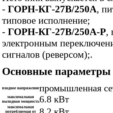
-
ГОРН-КГ-27В/250А
, п
типовое исполнение;
-
ГОРН-КГ-27В/250А-Р
,
электронным переключен
сигналов (реверсом);.
Основные параметры 
промышленная се
входное напряжение
6.8 кВт
максимальная
выходная мощность
максимальная
8.2 кВт
потребляемая от