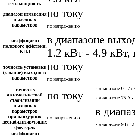
сети мощность
по току
диапазон изменения
выходных
параметров
по напряжению
в диапазоне вых
коэффициент
полезного действия,
1.2 кВт - 4.9 кВт,
КПД
по току
точность установки
(задание) выходных
параметров
по напряжению
в диапазоне 0 - 75
точность
по току
автоматической
в диапазоне 75 А -
стабилизации
выходных
в диапа
параметров
при наихудших
по напряжению
дестабилизирующих
в диапазоне 9 В - 
факторах
коэффициент