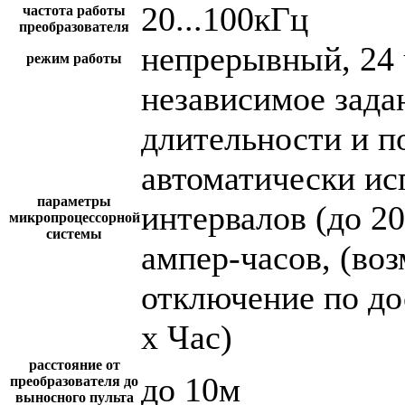
20...100кГц
частота работы
преобразователя
непрерывный, 24 
режим работы
независимое зада
длительности и п
автоматически и
параметры
интервалов (до 2
микропроцессорной
системы
ампер-часов, (во
отключение по до
х Час)
расстояние от
до 10м
преобразователя до
выносного пульта