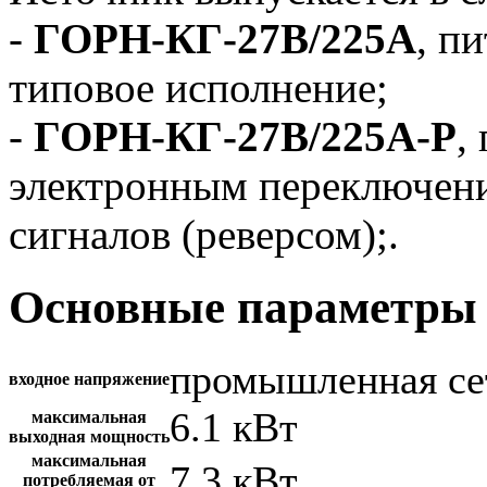
-
ГОРН-КГ-27В/225А
, п
типовое исполнение;
-
ГОРН-КГ-27В/225А-Р
,
электронным переключен
сигналов (реверсом);.
Основные параметры 
промышленная се
входное напряжение
6.1 кВт
максимальная
выходная мощность
максимальная
7.3 кВт
потребляемая от