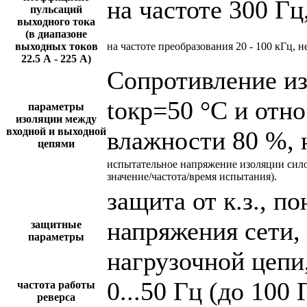
на частоте 300 Гц
пульсаций
выходного тока
(в диапазоне
выходных токов
на частоте преобразования 20 - 100 кГц, н
22.5 А - 225 А)
Сопротивление и
tокр=50 °С и отн
параметры
изоляции между
входной и выходной
влажности 80 %, 
цепями
испытательное напряжение изоляции сил
значение/частота/время испытания).
защита от к.з., 
напряжения сети,
защитные
параметры
нагрузочной цепи,
0...50 Гц (до 100 
частота работы
реверса