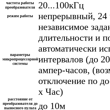
20...100кГц
частота работы
преобразователя
непрерывный, 24 
режим работы
независимое зада
длительности и п
автоматически и
параметры
интервалов (до 2
микропроцессорной
системы
ампер-часов, (во
отключение по до
х Час)
расстояние от
до 10м
преобразователя до
выносного пульта