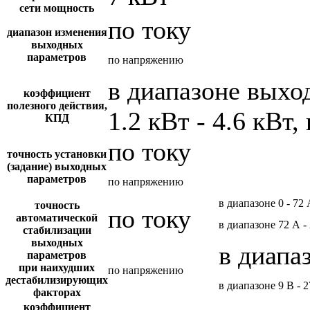
сети мощность
по току
диапазон изменения
выходных
параметров
по напряжению
в диапазоне вых
коэффициент
полезного действия,
1.2 кВт - 4.6 кВт,
КПД
по току
точность установки
(задание) выходных
параметров
по напряжению
в диапазоне 0 - 72
точность
по току
автоматической
в диапазоне 72 А -
стабилизации
выходных
в диапа
параметров
при наихудших
по напряжению
дестабилизирующих
в диапазоне 9 В - 
факторах
коэффициент