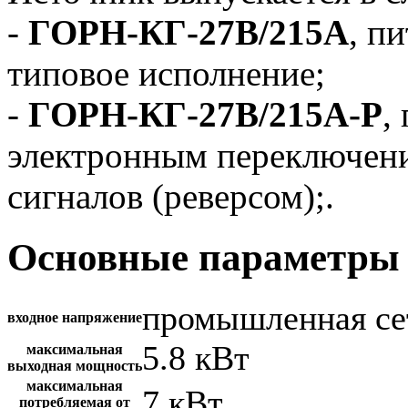
-
ГОРН-КГ-27В/215А
, п
типовое исполнение;
-
ГОРН-КГ-27В/215А-Р
,
электронным переключен
сигналов (реверсом);.
Основные параметры 
промышленная се
входное напряжение
5.8 кВт
максимальная
выходная мощность
максимальная
7 кВт
потребляемая от