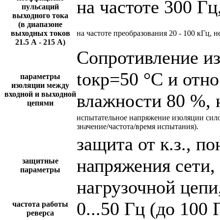
на частоте 300 Гц
пульсаций
выходного тока
(в диапазоне
выходных токов
на частоте преобразования 20 - 100 кГц, н
21.5 А - 215 А)
Сопротивление и
tокр=50 °С и отн
параметры
изоляции между
входной и выходной
влажности 80 %, 
цепями
испытательное напряжение изоляции сил
значение/частота/время испытания).
защита от к.з., 
напряжения сети,
защитные
параметры
нагрузочной цепи,
0...50 Гц (до 100 
частота работы
реверса