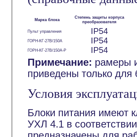
Степень защиты корпуса
Марка блока
преобразователя
IP54
Пульт управления
IP54
ГОРН-КГ-27В/150А
IP54
ГОРН-КГ-27В/150А-Р
Примечание:
рамеры и
приведены только для 
Условия эксплуата
Блоки питания имеют 
УХЛ 4.1 в соответствии
предназначены для раб