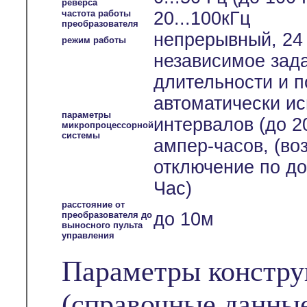
реверса
частота работы
20...100кГц
преобразователя
непрерывный, 24 
режим работы
независимое зада
длительности и п
автоматически и
параметры
интервалов (до 2
микропроцессорной
системы
ампер-часов, (во
отключение по до
Час)
расстояние от
до 10м
преобразователя до
выносного пульта
управления
Параметры констру
(справочные данны