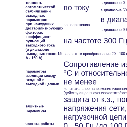
точность
в диапазоне 0 -
по току
автоматической
в диапазоне 50
стабилизации
выходных
в диапа
параметров
при наихудших
по напряжению
дестабилизирующих
в диапазоне 9 
факторах
коэффициент
на частоте 300 Гц
пульсаций
выходного тока
(в диапазоне
выходных токов 15
на частоте преобразования 20 - 100 
А - 150 А)
Сопротивление и
°С и относительн
параметры
изоляции между
входной и
не менее
выходной цепями
испытательное напряжение изоляци
(действующее значение/частота/вре
защита от к.з., 
защитные
напряжения сети
параметры
нагрузочной цепи
частота работы
0...50 Гц (до 100