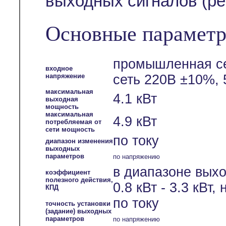
выходных сигналов (ре
Основные параметр
промышленная се
входное
напряжение
сеть 220В ±10%, 
максимальная
4.1 кВт
выходная
мощность
максимальная
4.9 кВт
потребляемая от
сети мощность
по току
диапазон изменения
выходных
параметров
по напряжению
в диапазоне вых
коэффициент
полезного действия,
0.8 кВт - 3.3 кВт,
КПД
по току
точность установки
(задание) выходных
параметров
по напряжению