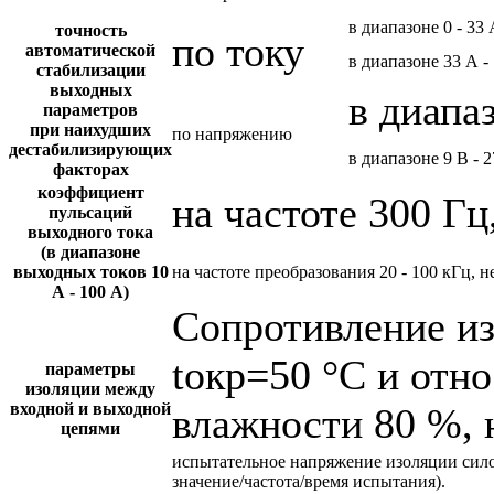
в диапазоне 0 - 33
точность
по току
автоматической
в диапазоне 33 А -
стабилизации
выходных
в диапа
параметров
при наихудших
по напряжению
дестабилизирующих
в диапазоне 9 В - 
факторах
коэффициент
на частоте 300 Гц
пульсаций
выходного тока
(в диапазоне
выходных токов 10
на частоте преобразования 20 - 100 кГц, н
А - 100 А)
Сопротивление и
tокр=50 °С и отн
параметры
изоляции между
входной и выходной
влажности 80 %, 
цепями
испытательное напряжение изоляции сил
значение/частота/время испытания).