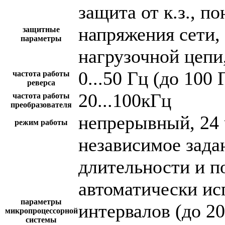
защита от к.з., 
напряжения сети,
защитные
параметры
нагрузочной цепи,
0...50 Гц (до 100 
частота работы
реверса
20...100кГц
частота работы
преобразователя
непрерывный, 24 
режим работы
независимое зада
длительности и п
автоматически и
параметры
интервалов (до 2
микропроцессорной
системы