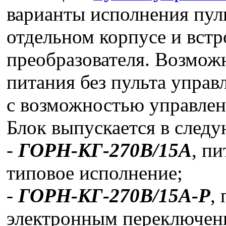
варианты исполнения пуль
отдельном корпусе и встр
преобразователя. Возможн
питания без пульта управ
с возможностью управле
Блок выпускается в след
-
ГОРН-КГ-270В/15А
, пи
типовое исполнение;
-
ГОРН-КГ-270В/15А-Р
,
электронным переключен