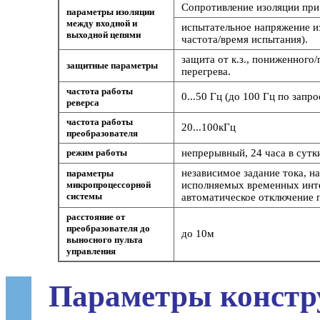
Сопротивление изоляции при 
параметры изоляции
между входной и
испытательное напряжение и
выходной цепями
частота/время испытания).
защита от к.з., пониженного
защитные параметры
перегрева.
частота работы
0...50 Гц (до 100 Гц по запро
реверса
частота работы
20...100кГц
преобразователя
режим работы
непрерывный, 24 часа в сутк
независимое задание тока, н
параметры
микропроцессорной
исполняемых временных инте
системы
автоматическое отключение 
расстояние от
преобразователя до
до 10м
выносного пульта
управления
Параметры констр