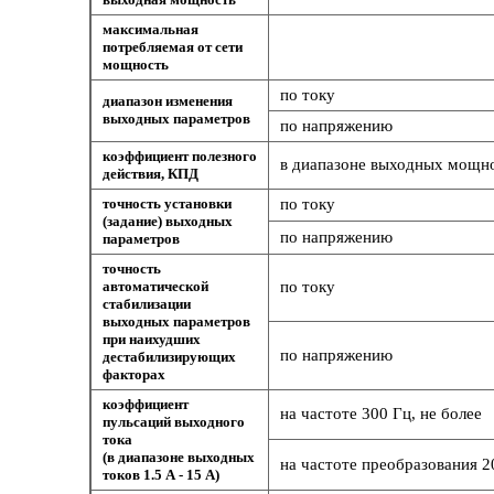
максимальная
потребляемая от сети
мощность
по току
диапазон изменения
выходных параметров
по напряжению
коэффициент полезного
в диапазоне выходных мощнос
действия, КПД
точность установки
по току
(задание) выходных
по напряжению
параметров
точность
автоматической
по току
стабилизации
выходных параметров
при наихудших
по напряжению
дестабилизирующих
факторах
коэффициент
на частоте 300 Гц, не более
пульсаций выходного
тока
(в диапазоне выходных
на частоте преобразования 20
токов 1.5 А - 15 А)