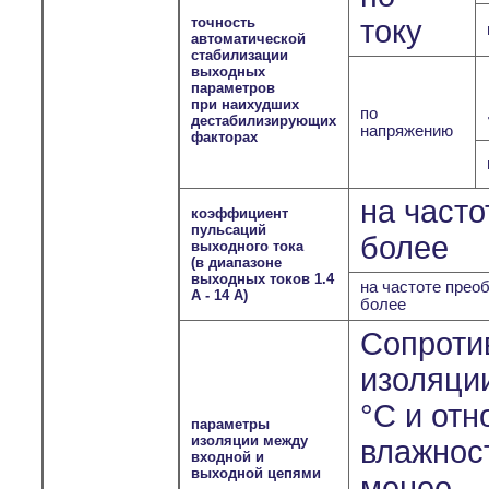
точность
току
автоматической
стабилизации
выходных
параметров
при наихудших
по
дестабилизирующих
напряжению
факторах
на часто
коэффициент
пульсаций
более
выходного тока
(в диапазоне
выходных токов 1.4
на частоте преоб
А - 14 А)
более
Сопроти
изоляции
°С и отн
параметры
изоляции между
влажност
входной и
выходной цепями
менее