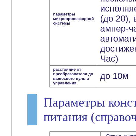
исполня
параметры
(до 20),
микропроцессорной
системы
ампер-ч
автомат
достиже
Час)
расстояние от
до 10м
преобразователя до
выносного пульта
управления
Параметры конс
питания
(справо
Степень защи