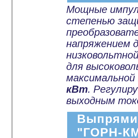
Мощные импул
степенью защ
преобразоват
напряжением 
низковольтной
для высоковол
максимальной
кВт
. Регулир
выходным токо
Выпрями
"ГОРН-К