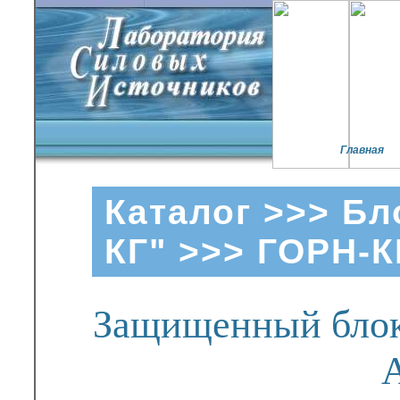
Главная
Каталог
>>>
Бл
КГ"
>>> ГОРН-К
Защищенный блок 