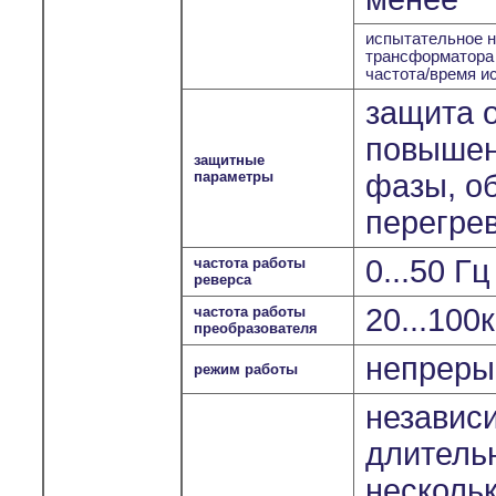
испытательное н
трансформатора
частота/время и
защита о
повышен
защитные
параметры
фазы, о
перегрев
0...50 Г
частота работы
реверса
20...100
частота работы
преобразователя
непрерыв
режим работы
независ
длитель
несколь