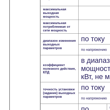
максимальная
выходная
мощность
максимальная
потребляемая от
сети мощность
по току
диапазон изменения
выходных
параметров
по напряжению
в диапа
коэффициент
мощносте
полезного действия,
КПД
кВт, не 
по току
точность установки
(задание) выходных
параметров
по напряжению
по