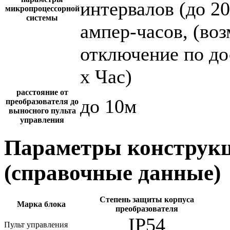
интервалов (до 2
микропроцессорной
системы
ампер-часов, (во
отключение по до
х Час)
расстояние от
до 10м
преобразователя до
выносного пульта
управления
Параметры конструкц
(справочные данные)
Степень защиты корпуса
Марка блока
преобразователя
IP54
Пульт управления