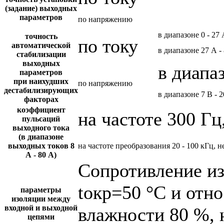
(задание) выходных
параметров
по напряжению
в диапазоне 0 - 27
точность
по току
автоматической
в диапазоне 27 А -
стабилизации
выходных
в диапа
параметров
при наихудших
по напряжению
дестабилизирующих
в диапазоне 7 В - 
факторах
коэффициент
на частоте 300 Гц
пульсаций
выходного тока
(в диапазоне
выходных токов 8
на частоте преобразования 20 - 100 кГц, н
А - 80 А)
Сопротивление и
tокр=50 °С и отн
параметры
изоляции между
входной и выходной
влажности 80 %, 
цепями