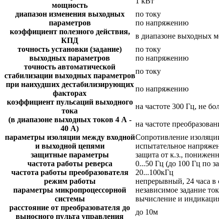
1 кВт
мощность
диапазон изменения выходных
по току
параметров
по напряжению
коэффициент полезного действия,
в диапазоне выходных мо
КПД
точность установки (задание)
по току
выходных параметров
по напряжению
точность автоматической
по току
стабилизации выходных параметров
при наихудших дестабилизирующих
по напряжению
факторах
коэффициент пульсаций выходного
на частоте 300 Гц, не бо
тока
(в диапазоне выходных токов 4 А -
на частоте преобразовани
40 А)
параметры изоляции между входной
Сопротивление изоляции
и выходной цепями
испытательное напряжен
защитные параметры
защита от к.з., понижен
частота работы реверса
0...50 Гц (до 100 Гц по з
частота работы преобразователя
20...100кГц
режим работы
непрерывный, 24 часа в 
параметры микропроцессорной
независимое задание то
системы
вычисление и индикация
расстояние от преобразователя до
до 10м
выносного пульта управления