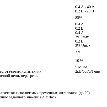
0.4 А - 40 А
0.2 В - 20 В
85%
0.4 А
0.2 В
0.4 А
3% Iвых.
0.2 В
3% Uвых
3 %
10 %
5 МОм
астота/время испытания).
2кВ/50Гц/1мин
очной цепи, перегрева.
матически исполняемых временных интервалов (до 20),
нию заданного значения А х Час)