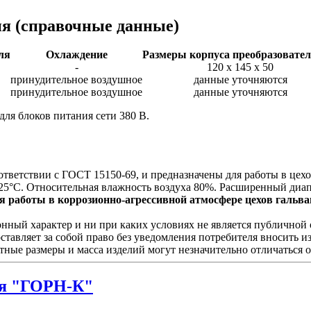
ия
(справочные данные)
ля
Охлаждение
Размеры корпуса преобразовател
-
120 х 145 х 50
принудительное воздушное
данные уточняются
принудительное воздушное
данные уточняются
для блоков питания сети 380 В.
ответствии с ГОСТ 15150-69, и предназначены для работы в це
25°С. Относительная влажность воздуха 80%. Расширенный диап
 работы в коррозионно-агрессивной атмосфере цехов гальван
ый характер и ни при каких условиях не является публичной о
ставляет за собой право без уведомления потребителя вносить 
тные размеры и масса изделий могут незначительно отличаться 
я "ГОРН-К"