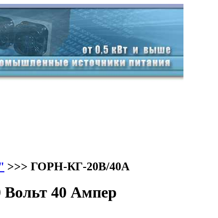
"
>>> ГОРН-КГ-20В/40А
 Вольт 40 Ампер