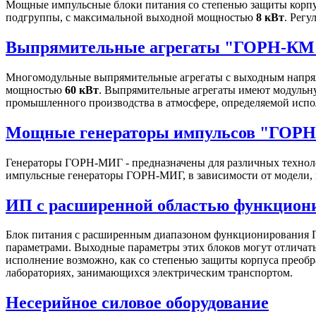
Мощные импульсные блоки питания со степенью защиты корпу
подгруппы, с максимальной выходной мощностью
8 кВт
. Рег
Выпрямительные агрегаты "ГОРН-КМ
Многомодульные выпрямительные агрегаты с выходным напряж
мощностью
60 кВт
. Выпрямительные агрегаты имеют модульну
промышленного производства в атмосфере, определяемой испо
Мощные генераторы импульсов "ГОР
Генераторы ГОРН-МИГ - предназначены для различных техноло
импульсные генераторы ГОРН-МИГ, в зависимости от модели, 
ИП с расширенной областью функцио
Блок питания с расширенным диапазоном функционирования Г
параметрами. Выходные параметры этих блоков могут отличатьс
исполнение возможно, как со степенью защиты корпуса преобра
лабораториях, занимающихся электрическим транспортом.
Несерийное силовое оборудование