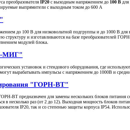
са преобразователя
IP20
с выходным напряжением до
100 В
для
улируемые выпрямители с выходным током до 600 А
"
ением до 100 В для низковольтной подгруппы и до 1000 В для
ю структуру и изготавливаются на базе преобразователей ГОРН
лнением модулей блока.
Н-МИГ"
гических установок и стендового оборудования, где использу
могут вырабатывать импульсы c напряжением до 1000В и средн
нирования "ГОРН-ВТ"
ОРН-ВТ предназначен для замены нескольких блоков питания 
я в несколько раз (от 2 до 12). Выходная мощность блоков пита
зователя IP20, так и со степенью защиты корпуса IP54. Исполь