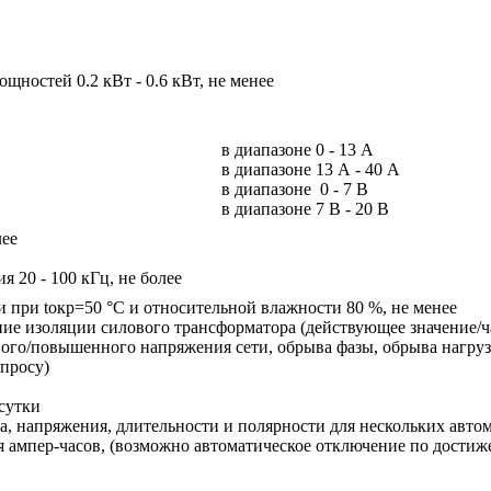
щностей 0.2 кВт - 0.6 кВт, не менее
в диапазоне 0 - 13 А
в диапазоне 13 А - 40 А
в диапазоне 0 - 7 В
в диапазоне 7 В - 20 В
лее
я 20 - 100 кГц, не более
 при tокр=50 °С и относительной влажности 80 %, не менее
ие изоляции силового трансформатора (действующее значение/ч
ного/повышенного напряжения сети, обрыва фазы, обрыва нагруз
апросу)
сутки
ка, напряжения, длительности и полярности для нескольких авто
 ампер-часов, (возможно автоматическое отключение по достиже