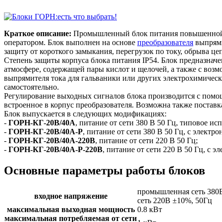
Краткое описание:
Промышленный блок питания повышенной 
оператором. Блок выполнен на основе
преобразователя
выпрями
защиту от короткого замыкания, перегрузок по току, обрыва це
Степень защиты корпуса блока питания IP54. Блок предназнач
атмосфере, содержащей пары кислот и щелочей, а также с возм
выпрямителя тока для гальваники или других электрохимически
самостоятельно.
Регулирование выходных сигналов блока производится с пом
встроенное в корпус преобразователя. Возможна также поставк
Блок выпускается в следующих модификациях:
-
ГОРН-КГ-20В/40А
, питание от сети 380 В 50 Гц, типовое ис
-
ГОРН-КГ-20В/40А-Р
, питание от сети 380 В 50 Гц, с элект
-
ГОРН-КГ-20В/40А-220В
, питание от сети 220 В 50 Гц;
-
ГОРН-КГ-20В/40А-Р-220В
, питание от сети 220 В 50 Гц, с
Основные параметры работы блоков
промышленная сеть 380
входное напряжение
сеть 220В ±10%, 50Гц
максимальная выходная мощность
0.8 кВт
максимальная потребляемая от сети