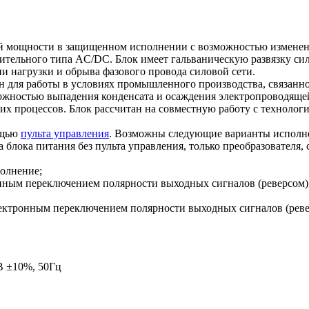
мощности в защищенном исполнении с возможностью изменени
тельного типа AC/DC. Блок имеет гальваническую развязку сил
пи нагрузки и обрыва фазового провода силовой сети.
ен для работы в условиях промышленного производства, связанн
ожностью выпадения конденсата и осаждения электропроводящей п
х процессов. Блок рассчитан на совместную работу с технологич
ощью
пульта управления
. Возможны следующие варианты исполнен
а блока питания без пульта управления, только преобразовател
полнение;
ронным переключением полярности выходных сигналов (реверсом)
 электронным переключением полярности выходных сигналов (реве
В ±10%, 50Гц