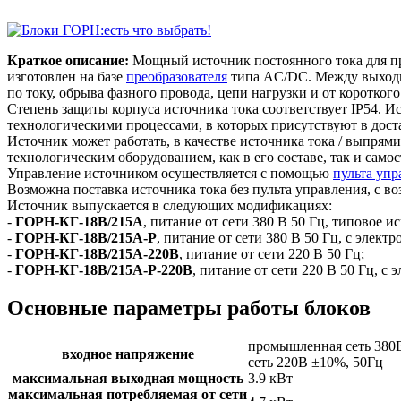
Краткое описание:
Мощный источник постоянного тока для п
изготовлен на базе
преобразователя
типа AC/DC. Между выходны
по току, обрыва фазного провода, цепи нагрузки и от коротког
Степень защиты корпуса источника тока соответствует IP54. 
технологическими процессами, в которых присутствуют в доста
Источник может работать, в качестве источника тока / выпрям
технологическим оборудованием, как в его составе, так и самос
Управление источником осуществляется с помощью
пульта упр
Возможна поставка источника тока без пульта управления, с 
Источник выпускается в следующих модификациях:
-
ГОРН-КГ-18В/215А
, питание от сети 380 В 50 Гц, типовое и
-
ГОРН-КГ-18В/215А-Р
, питание от сети 380 В 50 Гц, с эле
-
ГОРН-КГ-18В/215А-220В
, питание от сети 220 В 50 Гц;
-
ГОРН-КГ-18В/215А-Р-220В
, питание от сети 220 В 50 Гц, 
Основные параметры работы блоков
промышленная сеть 380
входное напряжение
сеть 220В ±10%, 50Гц
максимальная выходная мощность
3.9 кВт
максимальная потребляемая от сети