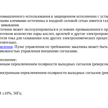
ромышленного использования в защищенном исполнении с уста
ми клеммами источника и входной силовой сетью имеется галь
о замыкания.
Источник может эксплуатироваться в условиях промышленного п
точном количестве пары кислот, щелочей и другие электропрово
ителя тока для гальваники или других электрохимических процес
тоятельно.
авления
. Пульт управления по требованию заказчика может быть 
возможностью управления внешними сигналами.
сполнение;
ктронным переключением полярности выходных сигналов (реверсом
с электронным переключением полярности выходных сигналов (рев
В ±10%, 50Гц