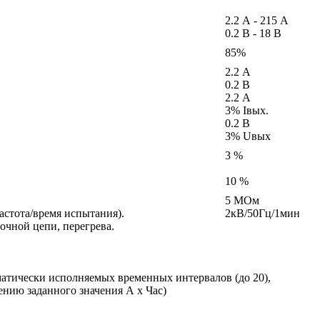
2.2 А - 215 А
0.2 В - 18 В
85%
2.2 А
0.2 В
2.2 А
3% Iвых.
0.2 В
3% Uвых
3 %
10 %
5 МОм
астота/время испытания).
2кВ/50Гц/1мин
очной цепи, перегрева.
матически исполняемых временных интервалов (до 20),
нию заданного значения А х Час)