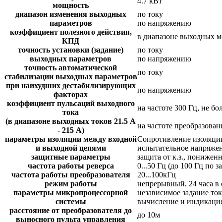
4.7 кВт
мощность
диапазон изменения выходных
по току
параметров
по напряжению
коэффициент полезного действия,
в диапазоне выходных мо
КПД
точность установки (задание)
по току
выходных параметров
по напряжению
точность автоматической
по току
стабилизации выходных параметров
при наихудших дестабилизирующих
по напряжению
факторах
коэффициент пульсаций выходного
на частоте 300 Гц, не бо
тока
(в диапазоне выходных токов 21.5 А
на частоте преобразовани
- 215 А)
параметры изоляции между входной
Сопротивление изоляции
и выходной цепями
испытательное напряжен
защитные параметры
защита от к.з., понижен
частота работы реверса
0...50 Гц (до 100 Гц по з
частота работы преобразователя
20...100кГц
режим работы
непрерывный, 24 часа в 
параметры микропроцессорной
независимое задание то
системы
вычисление и индикация
расстояние от преобразователя до
до 10м
выносного пульта управления