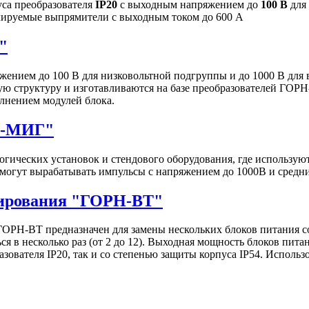
са преобразователя
IP20
с выходным напряжением до
100 В
для
улируемые выпрямители с выходным током до 600 А
"
ением до 100 В для низковольтной подгруппы и до 1000 В для
ю структуру и изготавливаются на базе преобразователей ГОРН
лнением модулей блока.
Н-МИГ"
гических установок и стендового оборудования, где использу
могут вырабатывать импульсы c напряжением до 1000В и средн
нирования "ГОРН-ВТ"
ОРН-ВТ предназначен для замены нескольких блоков питания 
я в несколько раз (от 2 до 12). Выходная мощность блоков пита
зователя IP20, так и со степенью защиты корпуса IP54. Исполь