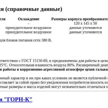
ия
(справочные данные)
еля
Охлаждение
Размеры корпуса преобразовате
-
120 х 145 х 50
принудительное воздушное
данные уточняются
принудительное воздушное
данные уточняются
для блоков питания сети 380 В.
ответствии с ГОСТ 15150-69, и предназначены для работы в це
25°С. Относительная влажность воздуха 80%. Расширенный диап
 работы в коррозионно-агрессивной атмосфере цехов гальван
ый характер и ни при каких условиях не является публичной о
ставляет за собой право без уведомления потребителя вносить 
тные размеры и масса изделий могут незначительно отличаться 
я "ГОРН-К"