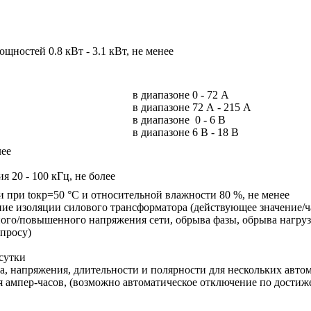
щностей 0.8 кВт - 3.1 кВт, не менее
в диапазоне 0 - 72 А
в диапазоне 72 А - 215 А
в диапазоне 0 - 6 В
в диапазоне 6 В - 18 В
лее
я 20 - 100 кГц, не более
 при tокр=50 °С и относительной влажности 80 %, не менее
ие изоляции силового трансформатора (действующее значение/ч
ного/повышенного напряжения сети, обрыва фазы, обрыва нагруз
апросу)
сутки
ка, напряжения, длительности и полярности для нескольких авто
 ампер-часов, (возможно автоматическое отключение по достиже