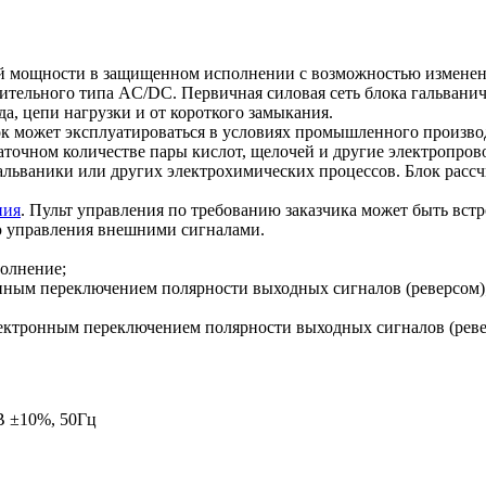
мощности в защищенном исполнении с возможностью изменени
тельного типа AC/DC. Первичная силовая сеть блока гальваниче
а, цепи нагрузки и от короткого замыкания.
лок может эксплуатироваться в условиях промышленного произв
точном количестве пары кислот, щелочей и другие электропрово
я гальваники или других электрохимических процессов. Блок рас
ния
. Пульт управления по требованию заказчика может быть встр
ью управления внешними сигналами.
полнение;
ронным переключением полярности выходных сигналов (реверсом)
 электронным переключением полярности выходных сигналов (реве
В ±10%, 50Гц