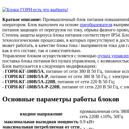
Краткое описание:
Промышленный блок питания повышенной 
оператором. Блок выполнен на основе
преобразователя
выпрями
питания защищен от перегрузок по току, обрыва фазного провод
Степень защиты корпуса блока питания соответствует IP54. Б
технологическими процессами, в которых присутствуют в доста
может работать, в качестве блока тока / выпрямителя тока дл
как в его составе, так и самостоятельно.
Управление блоком осуществляется с помощью
пульта управле
поставка блока питания без пульта управления, с возможност
Блок выпускается в следующих модификациях:
-
ГОРН-КГ-180В/5А
, питание от сети 380 В 50 Гц, типовое ис
-
ГОРН-КГ-180В/5А-Р
, питание от сети 380 В 50 Гц, с элект
-
ГОРН-КГ-180В/5А-220В
, питание от сети 220 В 50 Гц;
-
ГОРН-КГ-180В/5А-Р-220В
, питание от сети 220 В 50 Гц, с
Основные параметры работы блоков
промышленная сеть 380
входное напряжение
сеть 220В ±10%, 50Гц
максимальная выходная мощность
0.9 кВт
максимальная потребляемая от сети