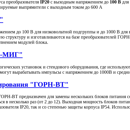
са преобразователя
IP20
с выходным напряжением до
100 В
для
улируемые выпрямители с выходным током до 600 А
"
ением до 100 В для низковольтной подгруппы и до 1000 В для
ю структуру и изготавливаются на базе преобразователей ГОРН
лнением модулей блока.
Н-МИГ"
гических установок и стендового оборудования, где использу
могут вырабатывать импульсы c напряжением до 1000В и средн
нирования "ГОРН-ВТ"
ОРН-ВТ предназначен для замены нескольких блоков питания 
я в несколько раз (от 2 до 12). Выходная мощность блоков пита
зователя IP20, так и со степенью защиты корпуса IP54. Исполь