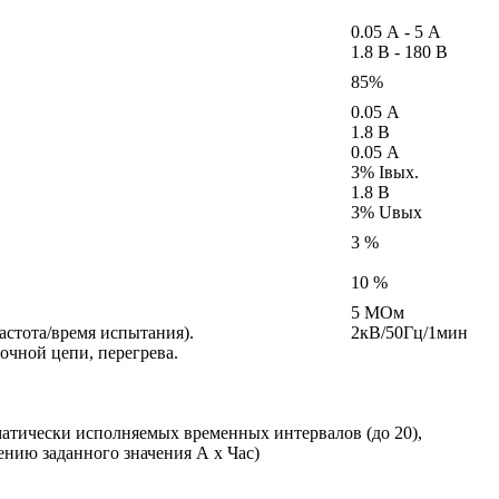
0.05 А - 5 А
1.8 В - 180 В
85%
0.05 А
1.8 В
0.05 А
3% Iвых.
1.8 В
3% Uвых
3 %
10 %
5 МОм
астота/время испытания).
2кВ/50Гц/1мин
очной цепи, перегрева.
матически исполняемых временных интервалов (до 20),
нию заданного значения А х Час)