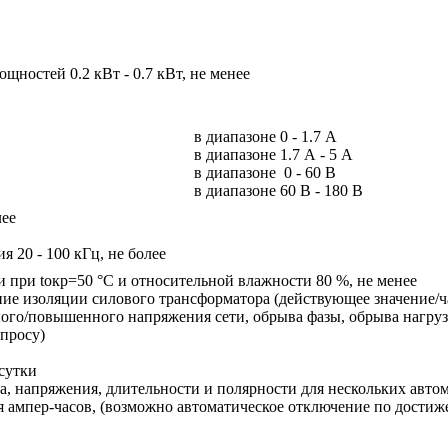
щностей 0.2 кВт - 0.7 кВт, не менее
в диапазоне 0 - 1.7 А
в диапазоне 1.7 А - 5 А
в диапазоне 0 - 60 В
в диапазоне 60 В - 180 В
лее
я 20 - 100 кГц, не более
 при tокр=50 °С и относительной влажности 80 %, не менее
ие изоляции силового трансформатора (действующее значение/ч
ного/повышенного напряжения сети, обрыва фазы, обрыва нагруз
апросу)
сутки
ка, напряжения, длительности и полярности для нескольких авто
 ампер-часов, (возможно автоматическое отключение по достиже