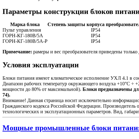
Параметры конструкции блоков питан
Марка блока
Степень защиты корпуса преобразовате
Пульт управления
IP54
ГОРН-КГ-180В/5А
IP54
ГОРН-КГ-180В/5А-Р
IP54
Примечание:
рамеры и вес преобразователя приведены только 
Условия эксплуатации
Блоки питания имеют климатическое исполнение УХЛ 4.1 в со
Диапазон рабочих температур окружающего воздуха +10°С ÷ +
мощности до 80% от максимальной).
Блоки предназначены для
74).
Внимание! Данная страница носит исключительно информационн
Гражданского кодекса Российской Федерации. Производитель о
технологических и эксплуатационных параметров. Вид, габари
Мощные промышленные блоки питани