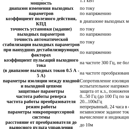
1.1 кВт
мощность
диапазон изменения выходных
по току
параметров
по напряжению
коэффициент полезного действия,
в диапазоне выходных мо
КПД
точность установки (задание)
по току
выходных параметров
по напряжению
точность автоматической
по току
стабилизации выходных параметров
при наихудших дестабилизирующих
по напряжению
факторах
коэффициент пульсаций выходного
на частоте 300 Гц, не бо
тока
(в диапазоне выходных токов 0.5 А -
на частоте преобразовани
5 А)
параметры изоляции между входной
Сопротивление изоляции
и выходной цепями
испытательное напряжен
защитные параметры
защита от к.з., понижен
частота работы реверса
0...50 Гц (до 100 Гц по з
частота работы преобразователя
20...100кГц
режим работы
непрерывный, 24 часа в 
параметры микропроцессорной
независимое задание то
системы
вычисление и индикация
расстояние от преобразователя до
до 10м
выносного пульта управления