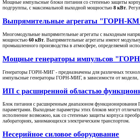
Мощные импульсные блоки питания со степенью защиты корпу
подгруппы, с максимальной выходной мощностью
8 кВт
. Рег
Выпрямительные агрегаты "ГОРН-КМ
Многомодульные выпрямительные агрегаты с выходным напряж
мощностью
60 кВт
. Выпрямительные агрегаты имеют модульну
промышленного производства в атмосфере, определяемой испо
Мощные генераторы импульсов "ГОР
Генераторы ГОРН-МИГ - предназначены для различных техноло
импульсные генераторы ГОРН-МИГ, в зависимости от модели, 
ИП с расширенной областью функцио
Блок питания с расширенным диапазоном функционирования Г
параметрами. Выходные параметры этих блоков могут отличатьс
исполнение возможно, как со степенью защиты корпуса преобра
лабораториях, занимающихся электрическим транспортом.
Несерийное силовое оборудование