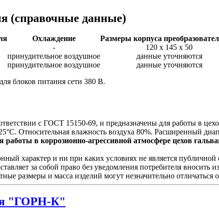
ия
(справочные данные)
ля
Охлаждение
Размеры корпуса преобразовател
-
120 х 145 х 50
принудительное воздушное
данные уточняются
принудительное воздушное
данные уточняются
для блоков питания сети 380 В.
ответствии с ГОСТ 15150-69, и предназначены для работы в це
25°С. Относительная влажность воздуха 80%. Расширенный диап
 работы в коррозионно-агрессивной атмосфере цехов гальван
ый характер и ни при каких условиях не является публичной о
ставляет за собой право без уведомления потребителя вносить 
тные размеры и масса изделий могут незначительно отличаться 
я "ГОРН-К"