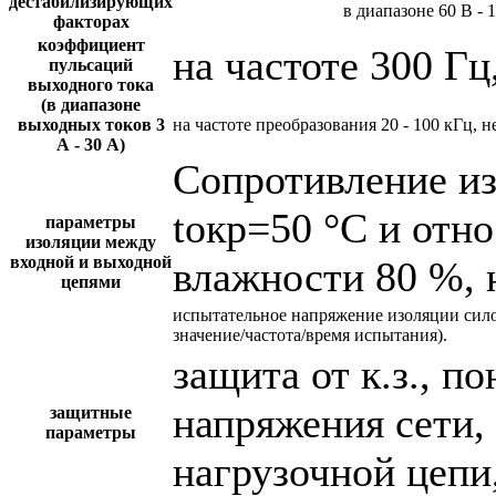
дестабилизирующих
в диапазоне 60 В - 
факторах
коэффициент
на частоте 300 Гц
пульсаций
выходного тока
(в диапазоне
выходных токов 3
на частоте преобразования 20 - 100 кГц, н
А - 30 А)
Сопротивление и
tокр=50 °С и отн
параметры
изоляции между
входной и выходной
влажности 80 %, 
цепями
испытательное напряжение изоляции сил
значение/частота/время испытания).
защита от к.з., 
напряжения сети,
защитные
параметры
нагрузочной цепи,