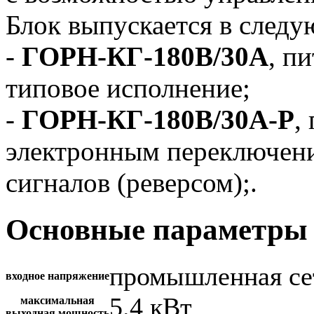
Блок выпускается в след
-
ГОРН-КГ-180В/30А
, п
типовое исполнение;
-
ГОРН-КГ-180В/30А-Р
,
электронным переключен
сигналов (реверсом);.
Основные параметры 
промышленная се
входное напряжение
5.4 кВт
максимальная
выходная мощность