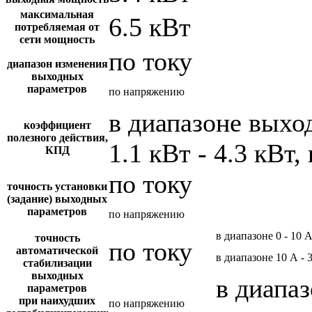
максимальная
6.5 кВт
потребляемая от
сети мощность
по току
диапазон изменения
выходных
параметров
по напряжению
в диапазоне вых
коэффициент
полезного действия,
1.1 кВт - 4.3 кВт,
КПД
по току
точность установки
(задание) выходных
параметров
по напряжению
в диапазоне 0 - 10 
точность
по току
автоматической
в диапазоне 10 А - 
стабилизации
выходных
в диапаз
параметров
при наихудших
по напряжению