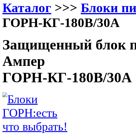
Каталог
>>>
Блоки п
ГОРН-КГ-180В/30А
Защищенный блок п
Ампер
ГОРН-КГ-180В/30А