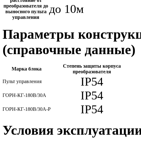
расстояние от
до 10м
преобразователя до
выносного пульта
управления
Параметры конструкц
(справочные данные)
Степень защиты корпуса
Марка блока
преобразователя
IP54
Пульт управления
IP54
ГОРН-КГ-180В/30А
IP54
ГОРН-КГ-180В/30А-Р
Условия эксплуатаци