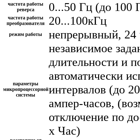
0...50 Гц (до 100 
частота работы
реверса
20...100кГц
частота работы
преобразователя
непрерывный, 24 
режим работы
независимое зада
длительности и п
автоматически и
параметры
интервалов (до 2
микропроцессорной
системы
ампер-часов, (во
отключение по до
х Час)