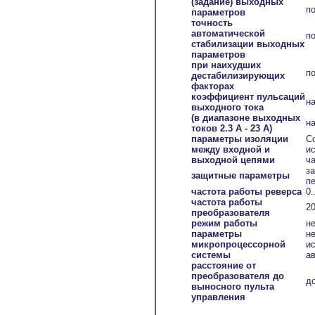
(задание) выходных
п
параметров
точность
автоматической
по
стабилизации выходных
параметров
при наихудших
п
дестабилизирующих
факторах
коэффициент пульсаций
на
выходного тока
(в диапазоне выходных
на
токов 2.3 А - 23 А)
параметры изоляции
С
между входной и
и
выходной цепями
ч
з
защитные параметры
пе
частота работы реверса
0.
частота работы
20
преобразователя
режим работы
н
параметры
н
микропроцессорной
и
системы
а
расстояние от
преобразователя до
д
выносного пульта
управления