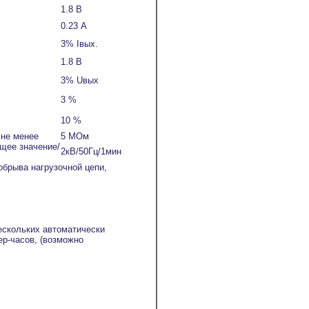
1.8 В
0.23 А
3% Iвых.
1.8 В
3% Uвых
3 %
10 %
 не менее
5 МОм
щее значение/
2кВ/50Гц/1мин
обрыва нагрузочной цепи,
ескольких автоматически
ер-часов, (возможно