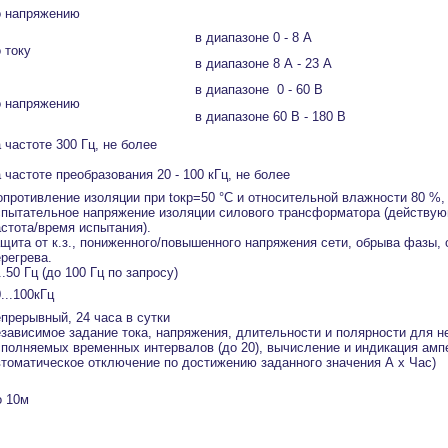
о напряжению
в диапазоне 0 - 8 А
 току
в диапазоне 8 А - 23 А
в диапазоне 0 - 60 В
о напряжению
в диапазоне 60 В - 180 В
 частоте 300 Гц, не более
 частоте преобразования 20 - 100 кГц, не более
опротивление изоляции при tокр=50 °С и относительной влажности 80 %,
спытательное напряжение изоляции силового трансформатора (действую
астота/время испытания).
ащита от к.з., пониженного/повышенного напряжения сети, обрыва фазы, 
регрева.
..50 Гц (до 100 Гц по запросу)
...100кГц
епрерывный, 24 часа в сутки
езависимое задание тока, напряжения, длительности и полярности для н
сполняемых временных интервалов (до 20), вычисление и индикация амп
втоматическое отключение по достижению заданного значения А х Час)
о 10м