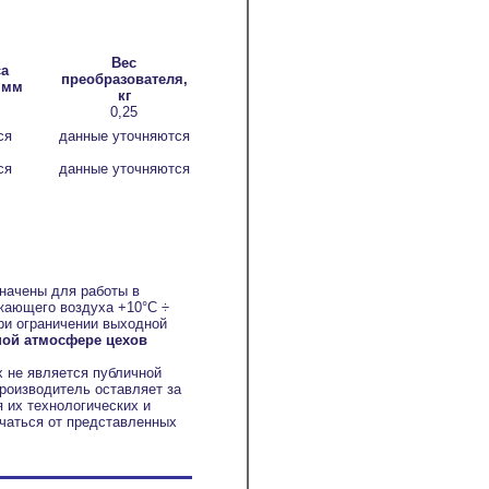
Вес
а
преобразователя,
 мм
кг
0,25
ся
данные уточняются
ся
данные уточняются
значены для работы в
жающего воздуха +10°С ÷
ри ограничении выходной
ной атмосфере цехов
х не является публичной
роизводитель оставляет за
 их технологических и
ичаться от представленных