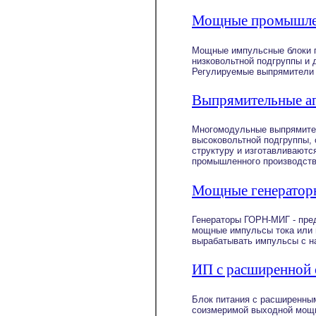
Мощные промышлен
Мощные импульсные блоки п
низковольтной подгруппы и
Регулируемые выпрямители 
Выпрямительные а
Многомодульные выпрямител
высоковольтной подгруппы,
структуру и изготавливаютс
промышленного производств
Мощные генератор
Генераторы ГОРН-МИГ - пред
мощные импульсы тока или 
вырабатывать импульсы c н
ИП с расширенной
Блок питания с расширенны
соизмеримой выходной мощн