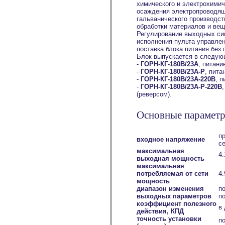
химического и электрохимич
осаждения электропроводяще
гальванического производс
обработки материалов и вещ
Регулирование выходных си
исполнения пульта управлен
поставка блока питания без
Блок выпускается в следу
-
ГОРН-КГ-180В/23А
, питани
-
ГОРН-КГ-180В/23А-Р
, пита
-
ГОРН-КГ-180В/23А-220В
, п
-
ГОРН-КГ-180В/23А-Р-220В
(реверсом).
Основные параметр
п
входное напряжение
с
максимальная
4.
выходная мощность
максимальная
потребляемая от сети
4.
мощность
диапазон изменения
по
выходных параметров
п
коэффициент полезного
в 
действия, КПД
точность установки
по