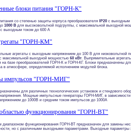
ные блоки питания "ГОРН-К"
итания со степенью защиты корпуса преобразователя
IP20
с выходным 
 до
1000 В
для высоковольтной подгруппы, с максимальной выходной м
с выходным током до 600 А
грегаты "ГОРН-КМ"
ьные агрегаты с выходным напряжением до 100 В для низковольтной по
 с максимальной выходной мощностью
60 кВт
. Выпрямительные агрегат
я на базе преобразователей ГОРН-К и ГОРН-КГ. Блоки предназначены дл
а в атмосфере, определяемой исполнением модулей блока.
ы импульсов "ГОРН-МИГ"
назначены для различных технологических установок и стендового обо
напряжения. Мощные импульсные генераторы ГОРН-МИГ, в зависимости 
апряжением до 1000В и средним током импульсов до 1000А
 областью функционирования "ГОРН-ВТ"
м диапазоном функционирования ГОРН-ВТ предназначен для замены неск
ости, но с различными выходными параметрами. Выходные параметры э