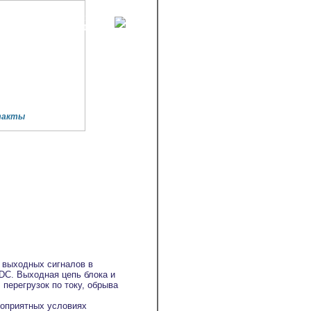
Тел./факс (4967)-41-71-33
mail: info@power2000.ru
такты
 выходных сигналов в
DC. Выходная цепь блока и
 перегрузок по току, обрыва
гоприятных условиях