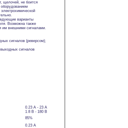
т, щелочей, не боится
с оборудованием
и электрохимической
тельно.
ледующие варианты
еля. Возможна также
ия им внешними сигналами.
дных сигналов (реверсом);
и выходных сигналов
0.23 А - 23 А
1.8 В - 180 В
85%
0.23 А