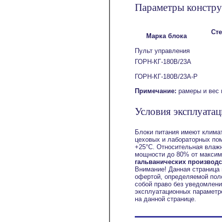
Параметры констру
Ст
Марка блока
Пульт управления
ГОРН-КГ-180В/23А
ГОРН-КГ-180В/23А-Р
Примечание:
рамеры и вес 
Условия эксплуата
Блоки питания имеют климат
цеховых и лабораторных по
+25°С. Относительная влажн
мощности до 80% от максим
гальванических производств
Внимание! Данная страница 
офертой, определяемой поло
собой право без уведомлени
эксплуатационных параметро
на данной странице.