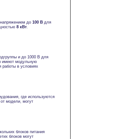
напряжением до
100 В
для
ощностью
8 кВт
.
дгруппы и до 1000 В для
ы имеют модульную
я работы в условиях
рудования, где используются
от модели, могут
ольких блоков питания
тих блоков могут