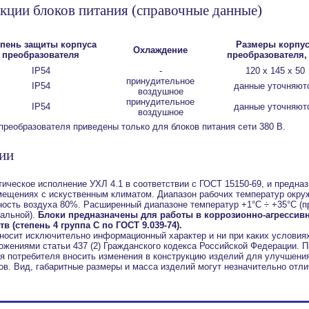
кции блоков питания
(справочные данные)
епень защиты корпуса
Размеры корпус
Охлаждение
преобразователя
преобразователя,
IP54
-
120 х 145 х 50
принудительное
IP54
данные уточняют
воздушное
принудительное
IP54
данные уточняют
воздушное
преобразователя приведены только для блоков питания сети 380 В.
ции
ическое исполнение УХЛ 4.1 в соответствии с ГОСТ 15150-69, и предна
мещениях с искуственным климатом. Диапазон рабочих температур окру
ость воздуха 80%. Расширенный диапазоне температур +1°С ÷ +35°С (п
альной).
Блоки предназначены для работы в коррозионно-агрессив
 (степень 4 группа C по ГОСТ 9.039-74).
носит исключительно информационный характер и ни при каких условия
жениями статьи 437 (2) Гражданского кодекса Российской Федерации. П
я потребителя вносить изменения в конструкцию изделий для улучшения
в. Вид, габаритные размеры и масса изделий могут незначительно отл