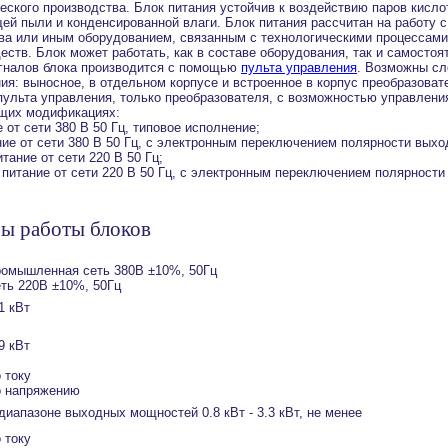
еского производства. Блок питания устойчив к воздействию паров кисло
й пыли и конденсированной влаги. Блок питания рассчитан на работу 
тва или иным оборудованием, связанным с технологическими процессам
еств. Блок может работать, как в составе оборудования, так и самостоя
гналов блока производится с помощью
пульта управления
. Возможны с
ия: выносное, в отдельном корпусе и встроенное в корпус преобразоват
 пульта управления, только преобразователя, с возможностью управлен
ющих модификациях:
е от сети 380 В 50 Гц, типовое исполнение;
ние от сети 380 В 50 Гц, с электронным переключением полярности выхо
итание от сети 220 В 50 Гц;
, питание от сети 220 В 50 Гц, с электронным переключением полярност
ы работы блоков
ромышленная сеть 380В ±10%, 50Гц
еть 220В ±10%, 50Гц
1 кВт
9 кВт
 току
о напряжению
диапазоне выходных мощностей 0.8 кВт - 3.3 кВт, не менее
 току