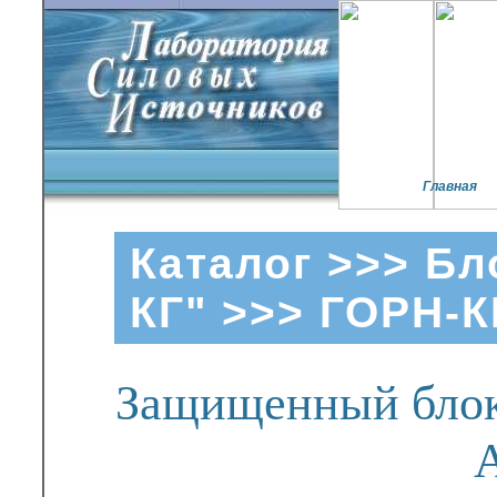
Главная
Каталог
>>>
Бл
КГ"
>>> ГОРН-К
Защищенный блок 