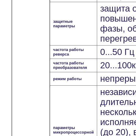
защита о
повышен
защитные
параметры
фазы, о
перегрев
0...50 Г
частота работы
реверса
20...100
частота работы
преобразователя
непрерыв
режим работы
независ
длитель
несколь
исполня
параметры
(до 20),
микропроцессорной