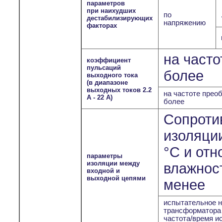
параметров
при наихудших
по
дестабилизирующих
напряжению
факторах
на часто
коэффициент
пульсаций
более
выходного тока
(в диапазоне
выходных токов 2.2
на частоте преоб
А - 22 А)
более
Сопроти
изоляции
°С и отн
параметры
изоляции между
влажност
входной и
выходной цепями
менее
испытательное н
трансформатора
частота/время и