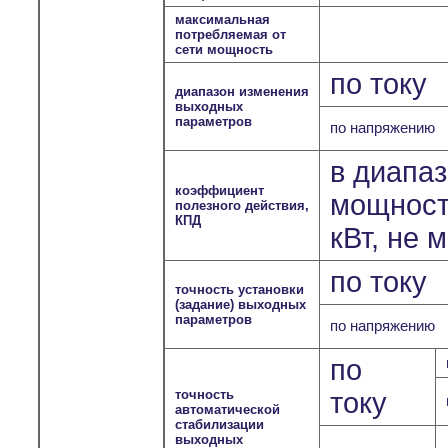
максимальная
потребляемая от
сети мощность
по току
диапазон изменения
выходных
параметров
по напряжению
в диапа
коэффициент
мощносте
полезного действия,
КПД
кВт, не 
по току
точность установки
(задание) выходных
параметров
по напряжению
по
точность
току
автоматической
стабилизации
выходных