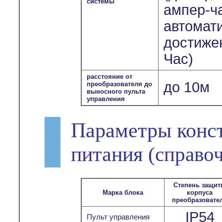
системы
ампер-ч
автомат
достиже
Час)
расстояние от
до 10м
преобразователя до
выносного пульта
управления
Параметры конс
питания
(справо
Степень защи
Марка блока
корпуса
преобразовате
IP54
Пульт управления