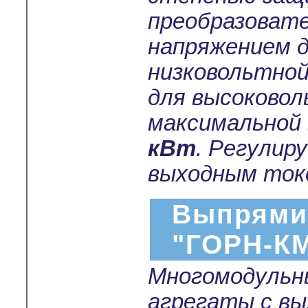
преобразоват
напряжением 
низковольтной
для высоковол
максимальной
кВт
. Регулир
выходным токо
Выпрями
"ГОРН-К
Многомодульн
агрегаты с в