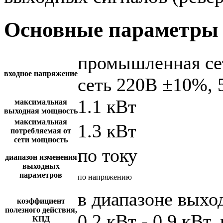
Основные параметры 
промышленная се
входное напряжение
сеть 220В ±10%, 
1.1 кВт
максимальная
выходная мощность
максимальная
1.3 кВт
потребляемая от
сети мощность
по току
диапазон изменения
выходных
параметров
по напряжению
в диапазоне вых
коэффициент
полезного действия,
0.2 кВт - 0.9 кВт,
КПД