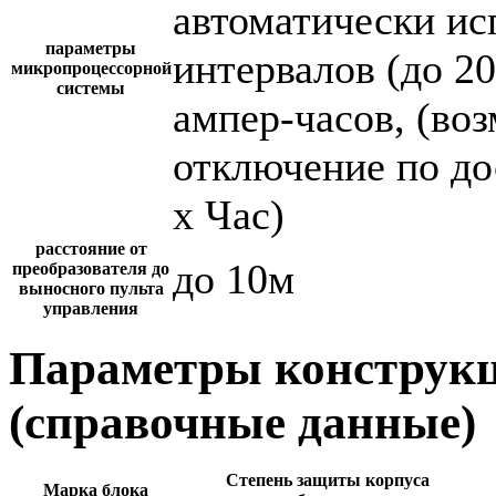
автоматически и
параметры
интервалов (до 2
микропроцессорной
системы
ампер-часов, (во
отключение по до
х Час)
расстояние от
до 10м
преобразователя до
выносного пульта
управления
Параметры конструкц
(справочные данные)
Степень защиты корпуса
Марка блока