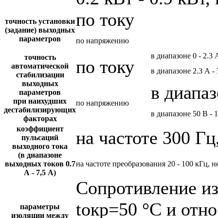
по току
точность установки
(задание) выходных
параметров
по напряжению
в диапазоне 0 - 2.3 
точность
по току
автоматической
в диапазоне 2.3 А - 
стабилизации
выходных
в диапаз
параметров
при наихудших
по напряжению
дестабилизирующих
в диапазоне 50 В - 
факторах
коэффициент
на частоте 300 Гц
пульсаций
выходного тока
(в диапазоне
выходных токов 0.7
на частоте преобразования 20 - 100 кГц, н
А - 7,5 А)
Сопротивление и
tокр=50 °С и отн
параметры
изоляции между