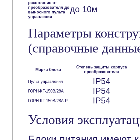
расстояние от
до 10м
преобразователя до
выносного пульта
управления
Параметры констру
(справочные данны
Степень защиты корпуса
Марка блока
преобразователя
IP54
Пульт управления
IP54
ГОРН-КГ-150В/28А
IP54
ГОРН-КГ-150В/28А-Р
Условия эксплуата
Блоки питания имеют 