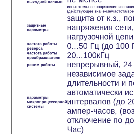
выходной цепями
испытательное напряжение изоляци
(действующее значение/частота/вре
защита от к.з., 
защитные
напряжения сети
параметры
нагрузочной цепи
частота работы
0...50 Гц (до 100
реверса
частота работы
20...100кГц
преобразователя
непрерывный, 24 
режим работы
независимое зада
длительности и п
автоматически и
параметры
интервалов (до 2
микропроцессорной
системы
ампер-часов, (во
отключение по до
Час)