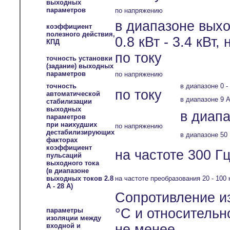
выходных
параметров
по напряжению
в диапазоне вых
коэффициент
полезного действия,
0.8 кВт - 3.4 кВт,
КПД
по току
точность установки
(задание) выходных
параметров
по напряжению
точность
в диапазоне 0 -
по току
автоматической
в диапазоне 9 А
стабилизации
выходных
в диапа
параметров
при наихудших
по напряжению
дестабилизирующих
в диапазоне 50 
факторах
коэффициент
на частоте 300 Гц
пульсаций
выходного тока
(в диапазоне
выходных токов 2.8
на частоте преобразования 20 - 100 
А - 28 А)
Сопротивление и
°С и относительн
параметры
изоляции между
входной и
не менее