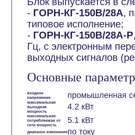
Блок выпускается в с
-
ГОРН-КГ-150В/28А
, 
типовое исполнение;
-
ГОРН-КГ-150В/28А-Р
Гц, с электронным пе
выходных сигналов (ре
Основные параметр
входное
промышленная се
напряжение
максимальная
4.2 кВт
выходная
мощность
максимальная
5.1 кВт
потребляемая от
сети мощность
по току
диапазон изменения