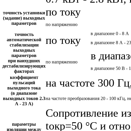
по току
точность установки
(задание) выходных
параметров
по напряжению
в диапазоне 0 - 8 А
точность
по току
автоматической
в диапазоне 8 А - 2
стабилизации
выходных
в диапаз
параметров
при наихудших
по напряжению
дестабилизирующих
в диапазоне 50 В - 
факторах
коэффициент
на частоте 300 Гц
пульсаций
выходного тока
(в диапазоне
выходных токов 2.3
на частоте преобразования 20 - 100 кГц, н
А - 23 А)
Сопротивление и
tокр=50 °С и отн
параметры
изоляции между