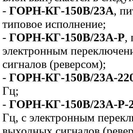
-
ГОРН-КГ-150В/23А
, п
типовое исполнение;
-
ГОРН-КГ-150В/23А-Р
,
электронным переключен
сигналов (реверсом);
-
ГОРН-КГ-150В/23А-22
Гц;
-
ГОРН-КГ-150В/23А-Р-
Гц, с электронным перек
выходных сигналов (ревер