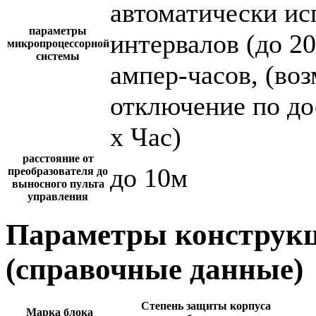
автоматически и
параметры
интервалов (до 2
микропроцессорной
системы
ампер-часов, (во
отключение по до
х Час)
расстояние от
до 10м
преобразователя до
выносного пульта
управления
Параметры конструкц
(справочные данные)
Степень защиты корпуса
Марка блока