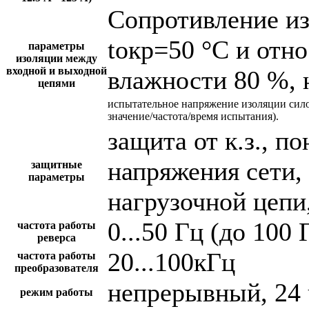
Сопротивление и
tокр=50 °С и отн
параметры
изоляции между
входной и выходной
влажности 80 %, 
цепями
испытательное напряжение изоляции сил
значение/частота/время испытания).
защита от к.з., 
напряжения сети,
защитные
параметры
нагрузочной цепи,
0...50 Гц (до 100 
частота работы
реверса
20...100кГц
частота работы
преобразователя
непрерывный, 24 
режим работы