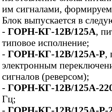
им сигналами, формируе
Блок выпускается в след
-
ГОРН-КГ-12В/125А
, п
типовое исполнение;
-
ГОРН-КГ-12В/125А-Р
,
электронным переключен
сигналов (реверсом);
-
ГОРН-КГ-12В/125А-22
Гц;
-
ГОРН-КГ-12В/125А-Р-