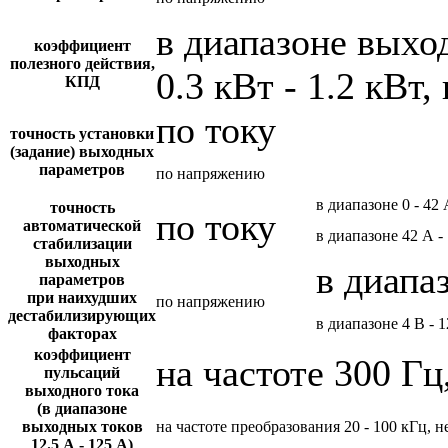
в диапазоне вых
коэффициент
полезного действия,
0.3 кВт - 1.2 кВт,
КПД
по току
точность установки
(задание) выходных
параметров
по напряжению
в диапазоне 0 - 42
точность
по току
автоматической
в диапазоне 42 А -
стабилизации
выходных
в диапа
параметров
при наихудших
по напряжению
дестабилизирующих
в диапазоне 4 В - 
факторах
коэффициент
на частоте 300 Гц
пульсаций
выходного тока
(в диапазоне
выходных токов
на частоте преобразования 20 - 100 кГц, н
12.5 А - 125 А)