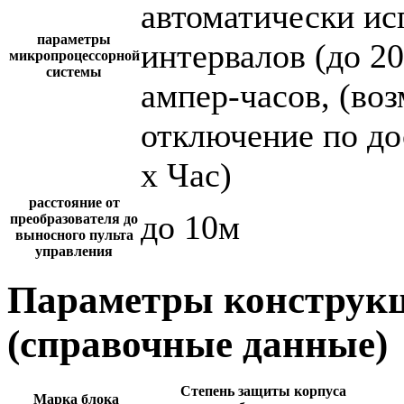
автоматически и
параметры
интервалов (до 2
микропроцессорной
системы
ампер-часов, (во
отключение по до
х Час)
расстояние от
до 10м
преобразователя до
выносного пульта
управления
Параметры конструкц
(справочные данные)
Степень защиты корпуса
Марка блока