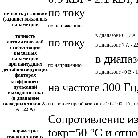
по току
точность установки
(задание) выходных
параметров
по напряжению
в диапазоне 0 - 7 А
точность
по току
автоматической
в диапазоне 7 А - 2
стабилизации
выходных
в диапаз
параметров
при наихудших
по напряжению
дестабилизирующих
в диапазоне 40 В - 
факторах
коэффициент
на частоте 300 Гц
пульсаций
выходного тока
(в диапазоне
выходных токов 2.2
на частоте преобразования 20 - 100 кГц, н
А - 22 А)
Сопротивление и
tокр=50 °С и отн
параметры
изоляции между