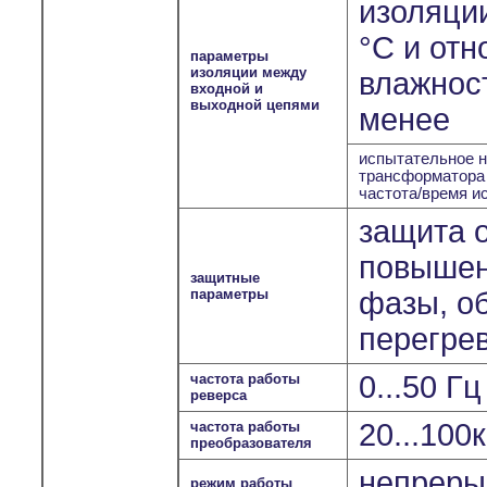
изоляции
°С и отн
параметры
изоляции между
влажност
входной и
выходной цепями
менее
испытательное н
трансформатора
частота/время и
защита о
повышен
защитные
параметры
фазы, о
перегрев
0...50 Г
частота работы
реверса
20...100
частота работы
преобразователя
непрерыв
режим работы