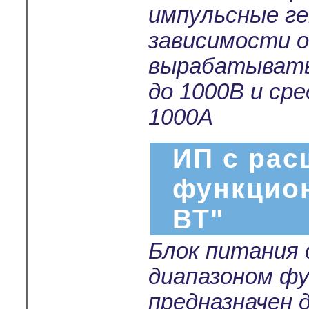
импульсные г
зависимости о
вырабатывать
до 1000В и ср
1000А
ИП с ра
функцио
ВТ"
Блок питания
диапазоном ф
предназначен 