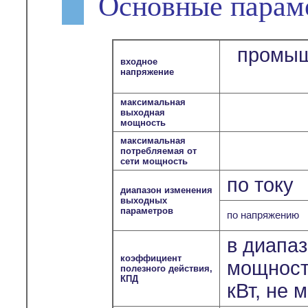
Основные парам
промыш
входное
напряжение
максимальная
выходная
мощность
максимальная
потребляемая от
сети мощность
по току
диапазон изменения
выходных
параметров
по напряжению
в диапа
коэффициент
мощносте
полезного действия,
КПД
кВт, не 