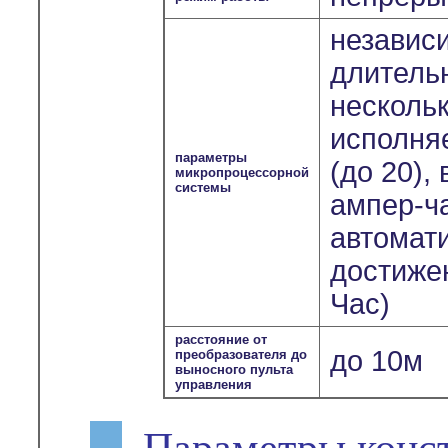
независ
длитель
несколь
исполня
параметры
(до 20),
микропроцессорной
системы
ампер-ч
автомат
достиже
Час)
расстояние от
до 10м
преобразователя до
выносного пульта
управления
Параметры конс