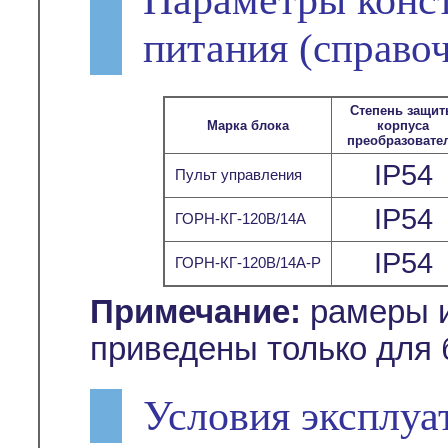
питания
(справо
Степень защи
Марка блока
корпуса
преобразовате
IP54
Пульт управления
IP54
ГОРН-КГ-120В/14А
IP54
ГОРН-КГ-120В/14А-Р
Примечание:
рамеры и
приведены только для 
Условия эксплуа