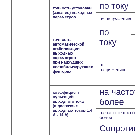
по току
точность установки
(задание) выходных
параметров
по напряжению
по
точность
току
автоматической
стабилизации
выходных
параметров
при наихудших
по
дестабилизирующих
напряжению
факторах
на часто
коэффициент
пульсаций
более
выходного тока
(в диапазоне
выходных токов 1.4
на частоте преоб
А - 14 А)
более
Сопроти