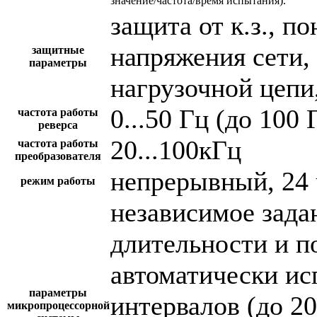
значение/частота/время испытания).
защита от к.з., 
напряжения сети,
защитные
параметры
нагрузочной цепи,
0...50 Гц (до 100 
частота работы
реверса
20...100кГц
частота работы
преобразователя
непрерывный, 24 
режим работы
независимое зада
длительности и п
автоматически и
параметры
интервалов (до 2
микропроцессорной