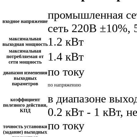
промышленная се
входное напряжение
сеть 220В ±10%, 
1.2 кВт
максимальная
выходная мощность
максимальная
1.4 кВт
потребляемая от
сети мощность
по току
диапазон изменения
выходных
параметров
по напряжению
в диапазоне вых
коэффициент
полезного действия,
0.2 кВт - 1 кВт, н
КПД
по току
точность установки
(задание) выходных