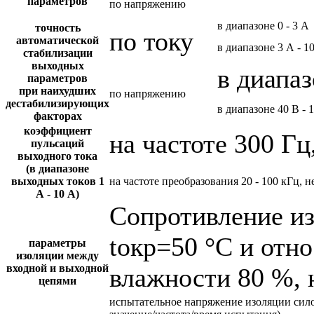
параметров
по напряжению
в диапазоне 0 - 3 А
точность
по току
автоматической
в диапазоне 3 А - 1
стабилизации
выходных
в диапаз
параметров
при наихудших
по напряжению
дестабилизирующих
в диапазоне 40 В - 
факторах
коэффициент
на частоте 300 Гц
пульсаций
выходного тока
(в диапазоне
выходных токов 1
на частоте преобразования 20 - 100 кГц, н
А - 10 А)
Сопротивление и
tокр=50 °С и отн
параметры
изоляции между
входной и выходной
влажности 80 %, 
цепями
испытательное напряжение изоляции сил