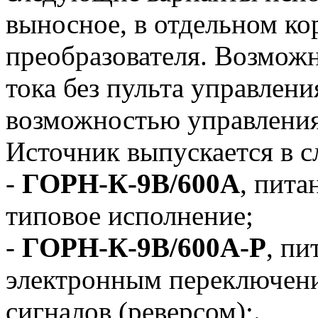
выносное, в отдельном ко
преобразователя. Возможн
тока без пульта управлени
возможностью управлени
Источник выпускается в 
-
ГОРН-К-9В/600А
, пита
типовое исполнение;
-
ГОРН-К-9В/600А-Р
, пи
электронным переключен
сигналов (реверсом);.