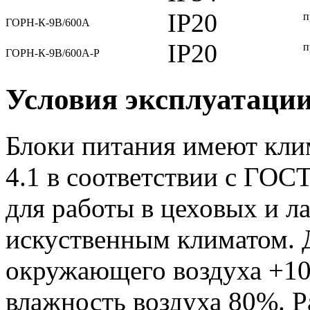
IP20
п
ГОРН-К-9В/600А
IP20
п
ГОРН-К-9В/600А-Р
Условия эксплуатаци
Блоки питания имеют кли
4.1 в соответствии с ГОС
для работы в цеховых и 
искуственным климатом. 
окружающего воздуха +10
влажность воздуха 80%. 