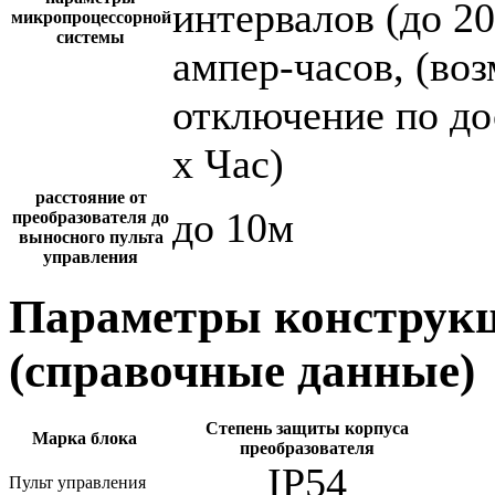
интервалов (до 2
микропроцессорной
системы
ампер-часов, (во
отключение по до
х Час)
расстояние от
до 10м
преобразователя до
выносного пульта
управления
Параметры конструкц
(справочные данные)
Степень защиты корпуса
Марка блока
преобразователя
IP54
Пульт управления