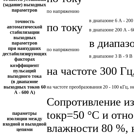
(задание) выходных
параметров
по напряжению
в диапазоне 6 А - 200
точность
по току
автоматической
в диапазоне 200 А - 
стабилизации
выходных
в диапазо
параметров
при наихудших
по напряжению
дестабилизирующих
в диапазоне 3 В - 9 В
факторах
коэффициент
на частоте 300 Гц
пульсаций
выходного тока
(в диапазоне
выходных токов 60
на частоте преобразования 20 - 100 кГц, н
А - 600 А)
Сопротивление и
tокр=50 °С и отн
параметры
изоляции между
входной и выходной
влажности 80 %, 
цепями