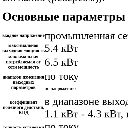
Основные параметры 
промышленная се
входное напряжение
5.4 кВт
максимальная
выходная мощность
максимальная
6.5 кВт
потребляемая от
сети мощность
по току
диапазон изменения
выходных
параметров
по напряжению
в диапазоне вых
коэффициент
полезного действия,
1.1 кВт - 4.3 кВт,
КПД
по току
точность установки