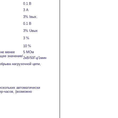
0.1 В
3 А
3% Iвых.
0.1 В
3% Uвых
3 %
10 %
 не менее
5 МОм
щее значение/
2кВ/50Гц/1мин
обрыва нагрузочной цепи,
ескольких автоматически
ер-часов, (возможно