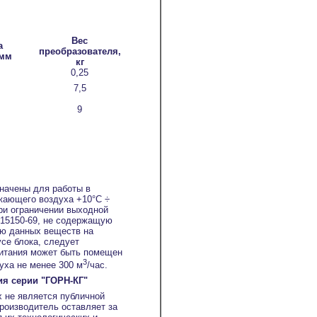
Вес
а
преобразователя,
 мм
кг
0,25
7,5
9
значены для работы в
жающего воздуха +10°С ÷
ри ограничении выходной
 15150-69, не содержащую
ию данных веществ на
усе блока, следует
питания может быть помещен
3
уха не менее 300 м
/час.
ия серии "ГОРН-КГ"
х не является публичной
роизводитель оставляет за