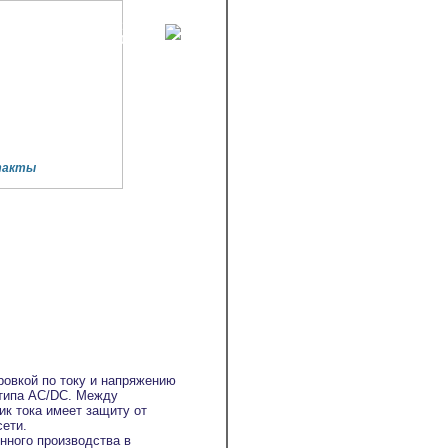
Тел./факс (4967)-41-71-33
mail: info@power2000.ru
такты
овкой по току и напряжению
типа AC/DC. Между
к тока имеет защиту от
сети.
нного производства в