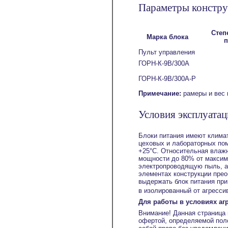
Параметры констру
Степ
Марка блока
п
Пульт управления
ГОРН-К-9В/300А
ГОРН-К-9В/300А-Р
Примечание:
рамеры и вес 
Условия эксплуата
Блоки питания имеют климат
цеховых и лабораторных по
+25°С. Относительная влажн
мощности до 80% от максима
электропроводящую пыль, а
элементах конструкции прео
выдержать блок питания при
в изолированный от агресси
Для работы в условиях аг
Внимание! Данная страница 
офертой, определяемой поло