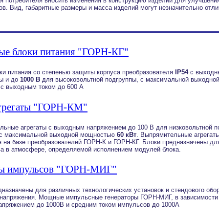
я потребителя вносить изменения в конструкцию изделий для улучшения
в. Вид, габаритные размеры и масса изделий могут незначительно отл
е блоки питания "ГОРН-КГ"
 питания со степенью защиты корпуса преобразователя
IP54
с выходн
пы и до
1000 В
для высоковольтной подгруппы, с максимальной выходн
с выходным током до 600 А
грегаты "ГОРН-КМ"
ьные агрегаты с выходным напряжением до 100 В для низковольтной по
 с максимальной выходной мощностью
60 кВт
. Выпрямительные агрегат
я на базе преобразователей ГОРН-К и ГОРН-КГ. Блоки предназначены дл
а в атмосфере, определяемой исполнением модулей блока.
ы импульсов "ГОРН-МИГ"
назначены для различных технологических установок и стендового обо
напряжения. Мощные импульсные генераторы ГОРН-МИГ, в зависимости 
апряжением до 1000В и средним током импульсов до 1000А