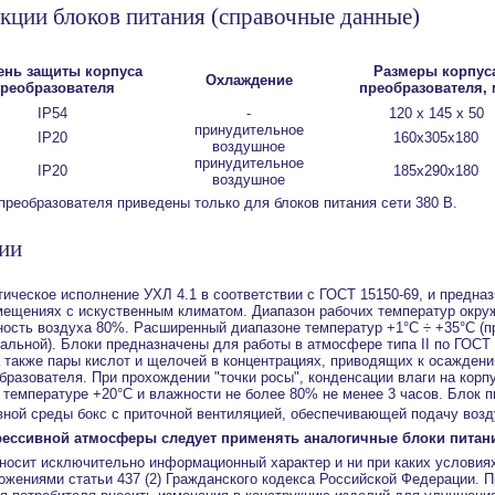
кции блоков питания
(справочные данные)
ень защиты корпуса
Размеры корпус
Охлаждение
реобразователя
преобразователя,
IP54
-
120 х 145 х 50
принудительное
IP20
160х305х180
воздушное
принудительное
IP20
185х290х180
воздушное
преобразователя приведены только для блоков питания сети 380 В.
ции
ическое исполнение УХЛ 4.1 в соответствии с ГОСТ 15150-69, и предна
мещениях с искуственным климатом. Диапазон рабочих температур окру
ость воздуха 80%. Расширенный диапазоне температур +1°С ÷ +35°С (п
льной). Блоки предназначены для работы в атмосфере типа II по ГОСТ
 также пары кислот и щелочей в концентрациях, приводящих к осажден
бразователя. При прохождении "точки росы", конденсации влаги на корп
 температуре +20°С и влажности не более 80% не менее 3 часов. Блок 
вной среды бокс с приточной вентиляцией, обеспечивающей подачу возд
рессивной атмосферы следует применять аналогичные блоки питан
носит исключительно информационный характер и ни при каких условия
жениями статьи 437 (2) Гражданского кодекса Российской Федерации. П