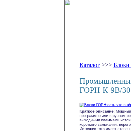
Каталог
>>>
Блоки
Промышленный 
ГОРН-К-9В/3
Краткое описание:
Мощный и
программно или в ручном р
выходными клеммами источни
короткого замыкания, перегр
Источник тока имеет степен