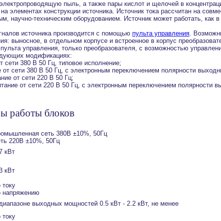
электропроводящую пыль, а также пары кислот и щелочей в концентрац
а элементах конструкции источника. Источник тока рассчитан на совме
м, научно-техническим оборудованием. Источник может работать, как в 
гналов источника производится с помощью
пульта управления
. Возмож
ия: выносное, в отдельном корпусе и встроенное в корпус преобразоват
з пульта управления, только преобразователя, с возможностью управле
едующих модификациях:
от сети 380 В 50 Гц, типовое исполнение;
е от сети 380 В 50 Гц, с электронным переключением полярности выходн
ание от сети 220 В 50 Гц;
итание от сети 220 В 50 Гц, с электронным переключением полярности 
ы работы блоков
ромышленная сеть 380В ±10%, 50Гц
еть 220В ±10%, 50Гц
7 кВт
3 кВт
 току
о напряжению
диапазоне выходных мощностей 0.5 кВт - 2.2 кВт, не менее
 току