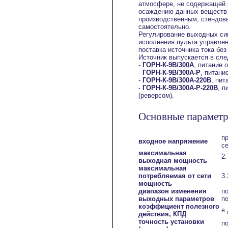
атмосфере, не содержащей 
осаждению данных веществ н
производственным, стендовы
самостоятельно.
Регулирование выходных си
исполнения пульта управлен
поставка источника тока бе
Источник выпускается в сл
-
ГОРН-К-9В/300А
, питание 
-
ГОРН-К-9В/300А-Р
, питани
-
ГОРН-К-9В/300А-220В
, пит
-
ГОРН-К-9В/300А-Р-220В
, п
(реверсом).
Основные параметр
п
входное напряжение
с
максимальная
2.
выходная мощность
максимальная
потребляемая от сети
3.
мощность
диапазон изменения
по
выходных параметров
п
коэффициент полезного
в 
действия, КПД
точность установки
по