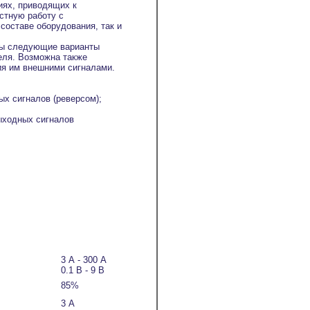
иях, приводящих к
стную работу с
составе оборудования, так и
ны следующие варианты
еля. Возможна также
ния им внешними сигналами.
ых сигналов (реверсом);
выходных сигналов
3 А - 300 А
0.1 В - 9 В
85%
3 А