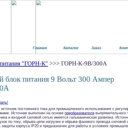
Главная
Каталог
Заказ
Кон
 питания "ГОРН-К"
>>> ГОРН-К-9В/300А
блок питания 9 Вольт 300 Ампер
00А
сточник постоянного тока для промышленного использования с регулир
ежиме. Источник выполнен на основе
преобразователя
выпрямительного 
ка и входной силовой сетью имеется гальваническая развязка. Источни
узок по току, обрыва цепи нагрузки и обрыва фазового провода силовой 
ь защиты корпуса IP20 и предназначен для работы в условиях промышле