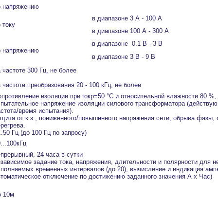
о напряжению
в диапазоне 3 А - 100 А
 току
в диапазоне 100 А - 300 А
в диапазоне 0.1 В - 3 В
о напряжению
в диапазоне 3 В - 9 В
 частоте 300 Гц, не более
 частоте преобразования 20 - 100 кГц, не более
опротивление изоляции при tокр=50 °С и относительной влажности 80 %,
спытательное напряжение изоляции силового трансформатора (действую
астота/время испытания).
ащита от к.з., пониженного/повышенного напряжения сети, обрыва фазы, 
регрева.
..50 Гц (до 100 Гц по запросу)
...100кГц
епрерывный, 24 часа в сутки
езависимое задание тока, напряжения, длительности и полярности для н
сполняемых временных интервалов (до 20), вычисление и индикация амп
втоматическое отключение по достижению заданного значения А х Час)
о 10м