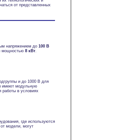
 их технологических и
ичаться от представленных
ым напряжением до
100 В
ой мощностью
8 кВт
.
дгруппы и до 1000 В для
ы имеют модульную
я работы в условиях
рудования, где используются
от модели, могут