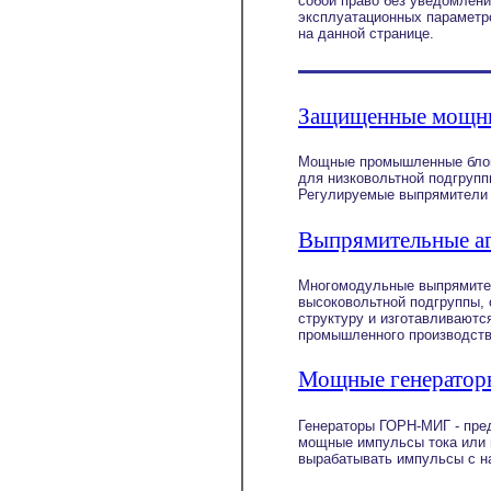
собой право без уведомлени
эксплуатационных параметро
на данной странице.
Защищенные мощны
Мощные промышленные блоки
для низковольтной подгруп
Регулируемые выпрямители 
Выпрямительные а
Многомодульные выпрямител
высоковольтной подгруппы,
структуру и изготавливаютс
промышленного производств
Мощные генератор
Генераторы ГОРН-МИГ - пред
мощные импульсы тока или 
вырабатывать импульсы c н