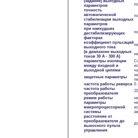
(задание) выходных
п
параметров
точность
автоматической
по
стабилизации выходных
параметров
при наихудших
п
дестабилизирующих
факторах
коэффициент пульсаций
на
выходного тока
(в диапазоне выходных
на
токов 30 А - 300 А)
параметры изоляции
С
между входной и
и
выходной цепями
ч
з
защитные параметры
пе
частота работы реверса
0.
частота работы
20
преобразователя
режим работы
н
параметры
н
микропроцессорной
и
системы
а
расстояние от
преобразователя до
д
выносного пульта
управления