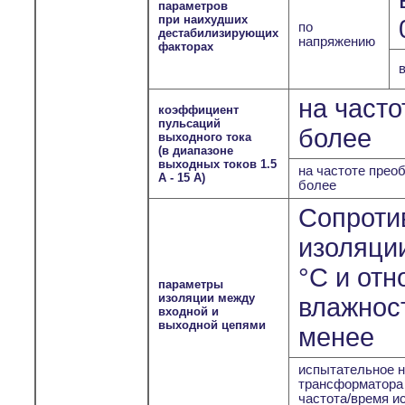
параметров
при наихудших
по
дестабилизирующих
напряжению
факторах
на часто
коэффициент
пульсаций
более
выходного тока
(в диапазоне
выходных токов 1.5
на частоте преоб
А - 15 А)
более
Сопроти
изоляции
°С и отн
параметры
изоляции между
влажност
входной и
выходной цепями
менее
испытательное н
трансформатора
частота/время и