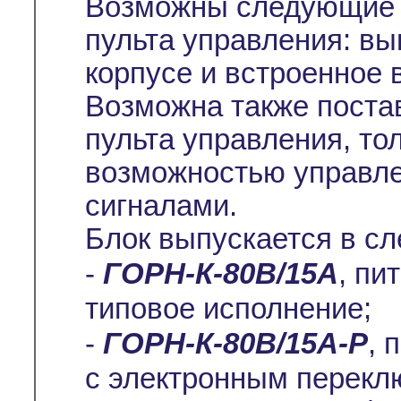
Возможны следующие 
пульта управления: вы
корпусе и встроенное 
Возможна также постав
пульта управления, то
возможностью управл
сигналами.
Блок выпускается в с
-
ГОРН-К-80В/15А
, пи
типовое исполнение;
-
ГОРН-К-80В/15А-Р
, 
с электронным перекл