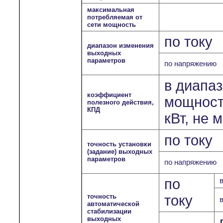
максимальная
потребляемая от
сети мощность
по току
диапазон изменения
выходных
параметров
по напряжению
в диапа
коэффициент
мощносте
полезного действия,
КПД
кВт, не 
по току
точность установки
(задание) выходных
параметров
по напряжению
по
точность
току
автоматической
стабилизации
выходных