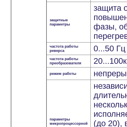
защита о
повышен
защитные
параметры
фазы, о
перегрев
0...50 Г
частота работы
реверса
20...100
частота работы
преобразователя
непрерыв
режим работы
независ
длитель
несколь
исполня
параметры
(до 20),
микропроцессорной