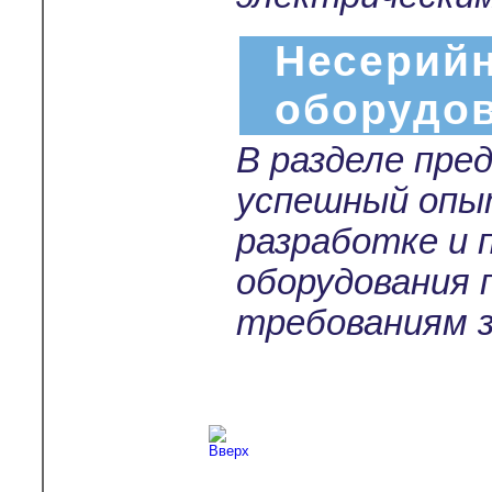
Несерийн
оборудо
В разделе пре
успешный опы
разработке и 
оборудования 
требованиям з
Copyright © 2003-2026
Л-С-И