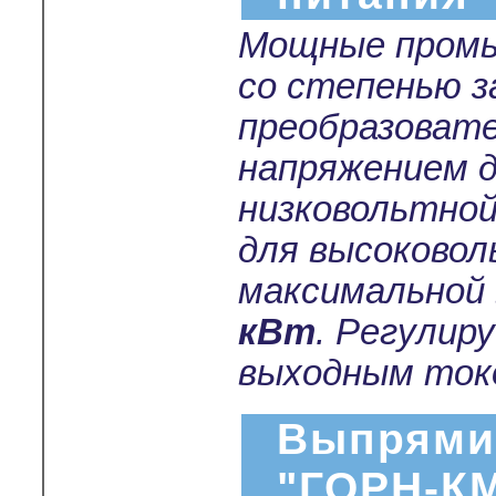
Мощные промы
со степенью 
преобразоват
напряжением 
низковольтной
для высоковол
максимальной
кВт
. Регулир
выходным токо
Выпрями
"ГОРН-К