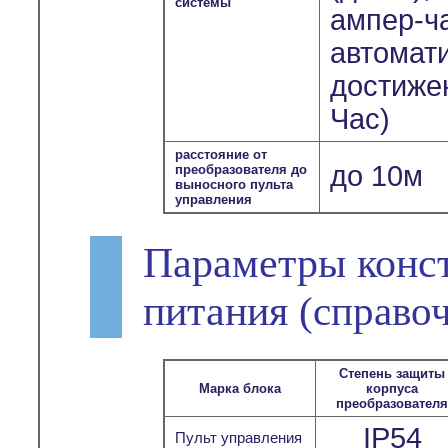
системы
ампер-ч
автомат
достиже
Час)
расстояние от
до 10м
преобразователя до
выносного пульта
управления
Параметры конс
питания
(справо
Степень защиты
Марка блока
корпуса
преобразовател
IP54
Пульт управления