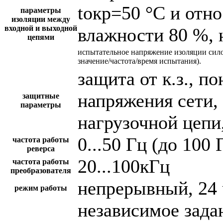
tокр=50 °С и отн
параметры
изоляции между
входной и выходной
влажности 80 %, 
цепями
испытательное напряжение изоляции сил
значение/частота/время испытания).
защита от к.з., 
напряжения сети,
защитные
параметры
нагрузочной цепи,
0...50 Гц (до 100 
частота работы
реверса
20...100кГц
частота работы
преобразователя
непрерывный, 24 
режим работы
независимое зада