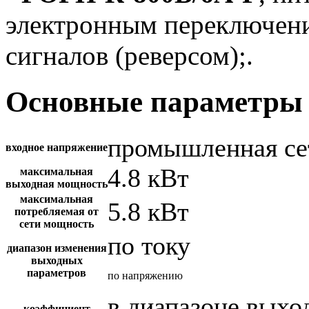
электронным переключен
сигналов (реверсом);.
Основные параметры 
промышленная се
входное напряжение
4.8 кВт
максимальная
выходная мощность
максимальная
5.8 кВт
потребляемая от
сети мощность
по току
диапазон изменения
выходных
параметров
по напряжению
в диапазоне вых
коэффициент