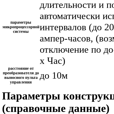
длительности и п
автоматически и
параметры
интервалов (до 2
микропроцессорной
системы
ампер-часов, (во
отключение по до
х Час)
расстояние от
до 10м
преобразователя до
выносного пульта
управления
Параметры конструкц
(справочные данные)