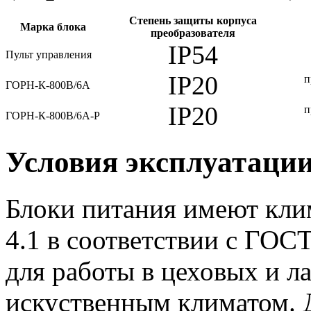
Степень защиты корпуса
Марка блока
преобразователя
IP54
Пульт управления
IP20
п
ГОРН-К-800В/6А
IP20
п
ГОРН-К-800В/6А-Р
Условия эксплуатаци
Блоки питания имеют кли
4.1 в соответствии с ГОС
для работы в цеховых и 
искуственным климатом. 