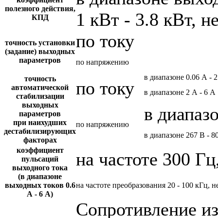
полезного действия,
1 кВт - 3.8 кВт, н
КПД
по току
точность установки
(задание) выходных
параметров
по напряжению
в диапазоне 0.06 А - 
точность
по току
автоматической
в диапазоне 2 А - 6 А
стабилизации
выходных
в диапаз
параметров
при наихудших
по напряжению
дестабилизирующих
в диапазоне 267 В - 8
факторах
коэффициент
на частоте 300 Гц
пульсаций
выходного тока
(в диапазоне
выходных токов 0.6
на частоте преобразования 20 - 100 кГц, н
А - 6 А)
Сопротивление и