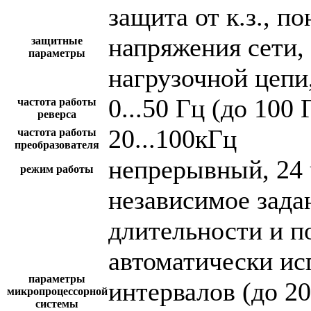
защита от к.з., 
напряжения сети,
защитные
параметры
нагрузочной цепи,
0...50 Гц (до 100 
частота работы
реверса
20...100кГц
частота работы
преобразователя
непрерывный, 24 
режим работы
независимое зада
длительности и п
автоматически и
параметры
интервалов (до 2
микропроцессорной
системы