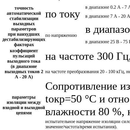
в диапазоне 0.2 А - 7 
точность
по току
автоматической
в диапазоне 7 А - 20 
стабилизации
выходных
в диапазо
параметров
при наихудших
по напряжению
дестабилизирующих
в диапазоне 25 В - 75 
факторах
коэффициент
на частоте 300 Гц
пульсаций
выходного тока
(в диапазоне
выходных токов 2
на частоте преобразования 20 - 100 кГц, н
А - 20 А)
Сопротивление и
tокр=50 °С и отн
параметры
изоляции между
входной и выходной
влажности 80 %, 
цепями
испытательное напряжение изоляции сил
значение/частота/время испытания).