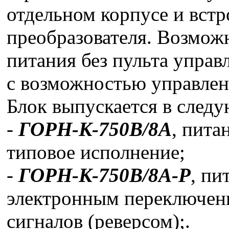
отдельном корпусе и встр
преобразователя. Возможн
питания без пульта управ
с возможностью управле
Блок выпускается в след
-
ГОРН-К-750В/8А
, пита
типовое исполнение;
-
ГОРН-К-750В/8А-Р
, пи
электронным переключен
сигналов (реверсом);.