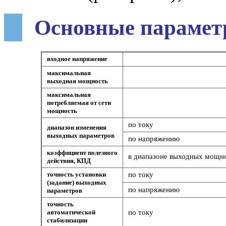
Основные парамет
входное напряжение
максимальная
выходная мощность
максимальная
потребляемая от сети
мощность
по току
диапазон изменения
выходных параметров
по напряжению
коэффициент полезного
в диапазоне выходных мощнос
действия, КПД
точность установки
по току
(задание) выходных
по напряжению
параметров
точность
автоматической
по току
стабилизации