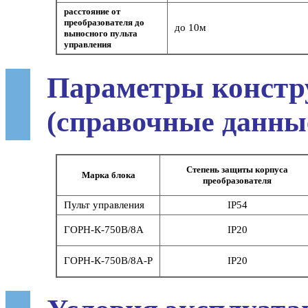
расстояние от
преобразователя до
до 10м
выносного пульта
управления
Параметры констр
(справочные данны
Степень защиты корпуса
Марка блока
преобразователя
Пульт управления
IP54
ГОРН-К-750В/8А
IP20
ГОРН-К-750В/8А-Р
IP20