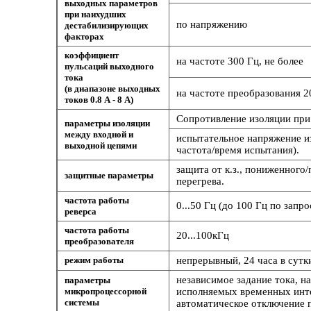
выходных параметров
при наихудших
по напряжению
дестабилизирующих
факторах
коэффициент
на частоте 300 Гц, не более
пульсаций выходного
тока
(в диапазоне выходных
на частоте преобразования 20
токов 0.8 А - 8 А)
Сопротивление изоляции при 
параметры изоляции
между входной и
испытательное напряжение и
выходной цепями
частота/время испытания).
защита от к.з., пониженного
защитные параметры
перегрева.
частота работы
0...50 Гц (до 100 Гц по запро
реверса
частота работы
20...100кГц
преобразователя
режим работы
непрерывный, 24 часа в сутк
независимое задание тока, н
параметры
микропроцессорной
исполняемых временных инте
системы
автоматическое отключение 