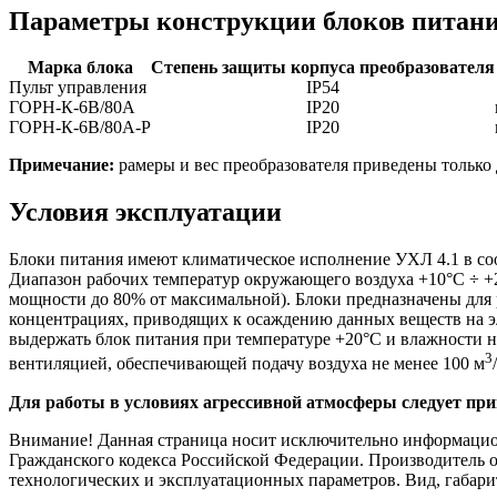
Параметры конструкции блоков питан
Марка блока
Степень защиты корпуса преобразователя
Пульт управления
IP54
ГОРН-К-6В/80А
IP20
ГОРН-К-6В/80А-Р
IP20
Примечание:
рамеры и вес преобразователя приведены только 
Условия эксплуатации
Блоки питания имеют климатическое исполнение УХЛ 4.1 в со
Диапазон рабочих температур окружающего воздуха +10°С ÷ +
мощности до 80% от максимальной). Блоки предназначены для 
концентрациях, приводящих к осаждению данных веществ на эл
выдержать блок питания при температуре +20°С и влажности н
3
вентиляцией, обеспечивающей подачу воздуха не менее 100 м
Для работы в условиях агрессивной атмосферы следует п
Внимание! Данная страница носит исключительно информационн
Гражданского кодекса Российской Федерации. Производитель о
технологических и эксплуатационных параметров. Вид, габари