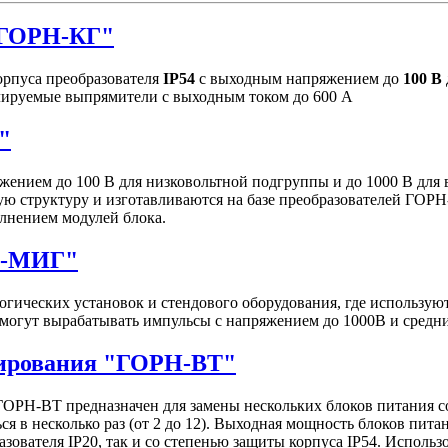
"ГОРН-КГ"
рпуса преобразователя
IP54
с выходным напряжением до
100 В
улируемые выпрямители с выходным током до 600 А
"
ением до 100 В для низковольтной подгруппы и до 1000 В для
ю структуру и изготавливаются на базе преобразователей ГОРН
лнением модулей блока.
Н-МИГ"
гических установок и стендового оборудования, где использу
могут вырабатывать импульсы c напряжением до 1000В и средн
нирования "ГОРН-ВТ"
ОРН-ВТ предназначен для замены нескольких блоков питания 
я в несколько раз (от 2 до 12). Выходная мощность блоков пита
зователя IP20, так и со степенью защиты корпуса IP54. Исполь