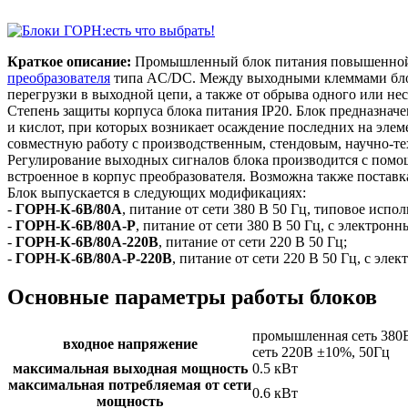
Краткое описание:
Промышленный блок питания повышенной м
преобразователя
типа AC/DC. Между выходными клеммами блока 
перегрузки в выходной цепи, а также от обрыва одного или не
Степень защиты корпуса блока питания IP20. Блок предназначе
и кислот, при которых возникает осаждение последних на элеме
совместную работу с производственным, стендовым, научно-т
Регулирование выходных сигналов блока производится с пом
встроенное в корпус преобразователя. Возможна также поставк
Блок выпускается в следующих модификациях:
-
ГОРН-К-6В/80А
, питание от сети 380 В 50 Гц, типовое испо
-
ГОРН-К-6В/80А-Р
, питание от сети 380 В 50 Гц, с электро
-
ГОРН-К-6В/80А-220В
, питание от сети 220 В 50 Гц;
-
ГОРН-К-6В/80А-Р-220В
, питание от сети 220 В 50 Гц, с эл
Основные параметры работы блоков
промышленная сеть 380
входное напряжение
сеть 220В ±10%, 50Гц
максимальная выходная мощность
0.5 кВт
максимальная потребляемая от сети
0.6 кВт
мощность