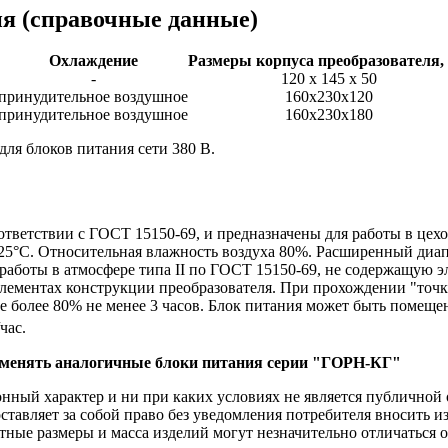
ия
(справочные данные)
Охлаждение
Размеры корпуса преобразователя,
-
120 х 145 х 50
принудительное воздушное
160х230х120
принудительное воздушное
160х230х180
для блоков питания сети 380 В.
ответствии с ГОСТ 15150-69, и предназначены для работы в це
25°С. Относительная влажность воздуха 80%. Расширенный диап
работы в атмосфере типа II по ГОСТ 15150-69, не содержащую э
ементах конструкции преобразователя. При прохождении "точки 
е более 80% не менее 3 часов. Блок питания может быть помеще
/час.
рименять аналогичные блоки питания серии "ГОРН-КГ"
ый характер и ни при каких условиях не является публичной о
ставляет за собой право без уведомления потребителя вносить 
тные размеры и масса изделий могут незначительно отличаться 