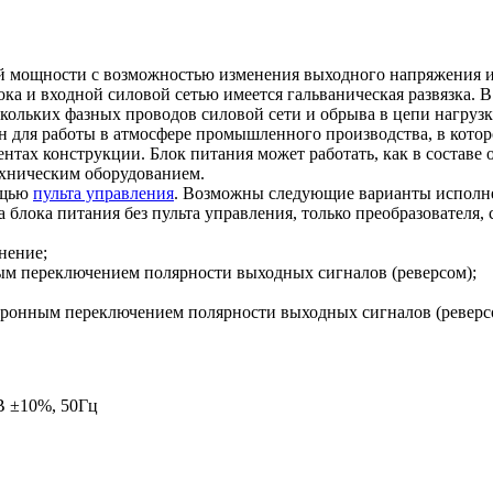
ощности с возможностью изменения выходного напряжения и то
и входной силовой сетью имеется гальваническая развязка. В 
скольких фазных проводов силовой сети и обрыва в цепи нагрузк
н для работы в атмосфере промышленного производства, в котор
нтах конструкции. Блок питания может работать, как в составе о
ехническим оборудованием.
ощью
пульта управления
. Возможны следующие варианты исполнен
а блока питания без пульта управления, только преобразовател
лнение;
нным переключением полярности выходных сигналов (реверсом);
ектронным переключением полярности выходных сигналов (реверс
В ±10%, 50Гц