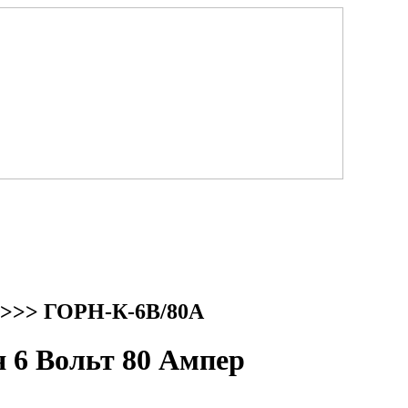
>>> ГОРН-К-6В/80А
6 Вольт 80 Ампер