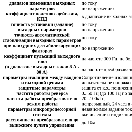
диапазон изменения выходных
по току
параметров
по напряжению
коэффициент полезного действия,
в диапазоне выходных мо
КПД
точность установки (задание)
по току
выходных параметров
по напряжению
точность автоматической
по току
стабилизации выходных параметров
при наихудших дестабилизирующих
по напряжению
факторах
коэффициент пульсаций выходного
на частоте 300 Гц, не бо
тока
(в диапазоне выходных токов 8 А -
на частоте преобразовани
80 А)
параметры изоляции между входной
Сопротивление изоляции
и выходной цепями
испытательное напряжен
защитные параметры
защита от к.з., понижен
частота работы реверса
0...50 Гц (до 100 Гц по з
частота работы преобразователя
20...100кГц
режим работы
непрерывный, 24 часа в 
параметры микропроцессорной
независимое задание то
системы
вычисление и индикация
расстояние от преобразователя до
до 10м
выносного пульта управления