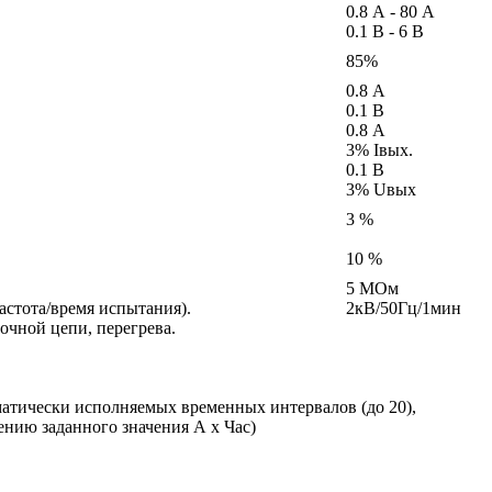
0.8 А - 80 А
0.1 В - 6 В
85%
0.8 А
0.1 В
0.8 А
3% Iвых.
0.1 В
3% Uвых
3 %
10 %
5 МОм
астота/время испытания).
2кВ/50Гц/1мин
очной цепи, перегрева.
матически исполняемых временных интервалов (до 20),
нию заданного значения А х Час)