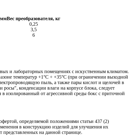
 мм
Вес преобразователя, кг
0,25
3,5
6
ховых и лабораторных помещениях с искуственным климатом.
азоне температур +1°С ÷ +35°С (при ограничении выходной
лектропроводящую пыль, а также пары кислот и щелочей в
росы", конденсации влаги на корпусе блока, следует
н в изолированный от агрессивной среды бокс с приточной
фертой, определяемой положениями статьи 437 (2)
изменения в конструкцию изделий для улучшения их
от представленных на данной странице.