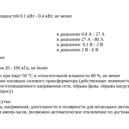
щностей 0.1 кВт - 0.4 кВт, не менее
в диапазоне 0.8 А - 27 А
в диапазоне 27 А - 80 А
в диапазоне 0.1 В - 2 В
в диапазоне 2 В - 6 В
лее
я 20 - 100 кГц, не более
 при tокр=50 °С и относительной влажности 80 %, не менее
ие изоляции силового трансформатора (действующее значение/ч
ного/повышенного напряжения сети, обрыва фазы, обрыва нагруз
апросу)
сутки
ка, напряжения, длительности и полярности для нескольких авто
 ампер-часов, (возможно автоматическое отключение по достиже