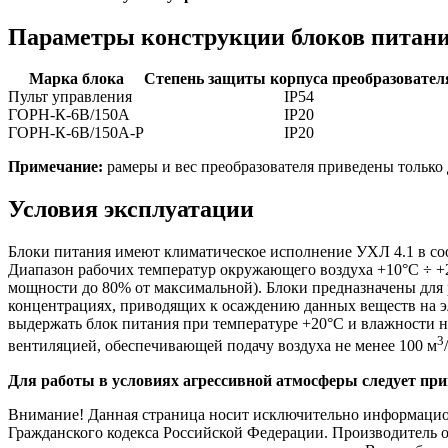
Параметры конструкции блоков питан
Марка блока
Степень защиты корпуса преобразовател
Пульт управления
IP54
ГОРН-К-6В/150А
IP20
ГОРН-К-6В/150А-Р
IP20
Примечание:
рамеры и вес преобразователя приведены только 
Условия эксплуатации
Блоки питания имеют климатическое исполнение УХЛ 4.1 в со
Диапазон рабочих температур окружающего воздуха +10°С ÷ +
мощности до 80% от максимальной). Блоки предназначены для 
концентрациях, приводящих к осаждению данных веществ на эл
выдержать блок питания при температуре +20°С и влажности н
3
вентиляцией, обеспечивающей подачу воздуха не менее 100 м
Для работы в условиях агрессивной атмосферы следует п
Внимание! Данная страница носит исключительно информационн
Гражданского кодекса Российской Федерации. Производитель о