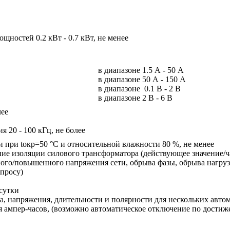
щностей 0.2 кВт - 0.7 кВт, не менее
в диапазоне 1.5 А - 50 А
в диапазоне 50 А - 150 А
в диапазоне 0.1 В - 2 В
в диапазоне 2 В - 6 В
лее
я 20 - 100 кГц, не более
 при tокр=50 °С и относительной влажности 80 %, не менее
ие изоляции силового трансформатора (действующее значение/ч
ного/повышенного напряжения сети, обрыва фазы, обрыва нагруз
апросу)
сутки
ка, напряжения, длительности и полярности для нескольких авто
 ампер-часов, (возможно автоматическое отключение по достиже