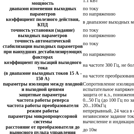
1.1 кВт
мощность
диапазон изменения выходных
по току
параметров
по напряжению
коэффициент полезного действия,
в диапазоне выходных мо
КПД
точность установки (задание)
по току
выходных параметров
по напряжению
точность автоматической
по току
стабилизации выходных параметров
при наихудших дестабилизирующих
по напряжению
факторах
коэффициент пульсаций выходного
на частоте 300 Гц, не бо
тока
(в диапазоне выходных токов 15 А -
на частоте преобразовани
150 А)
параметры изоляции между входной
Сопротивление изоляции
и выходной цепями
испытательное напряжен
защитные параметры
защита от к.з., понижен
частота работы реверса
0...50 Гц (до 100 Гц по з
частота работы преобразователя
20...100кГц
режим работы
непрерывный, 24 часа в 
параметры микропроцессорной
независимое задание то
системы
вычисление и индикация
расстояние от преобразователя до
до 10м
выносного пульта управления