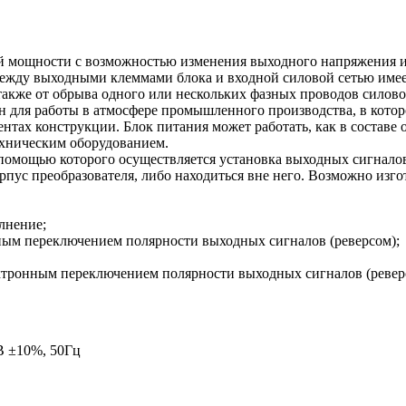
ощности с возможностью изменения выходного напряжения и т
жду выходными клеммами блока и входной силовой сетью имеетс
 также от обрыва одного или нескольких фазных проводов силово
н для работы в атмосфере промышленного производства, в котор
нтах конструкции. Блок питания может работать, как в составе о
ехническим оборудованием.
 помощью которого осуществляется установка выходных сигнало
пус преобразователя, либо находиться вне него. Возможно изгот
олнение;
онным переключением полярности выходных сигналов (реверсом);
электронным переключением полярности выходных сигналов (ревер
В ±10%, 50Гц