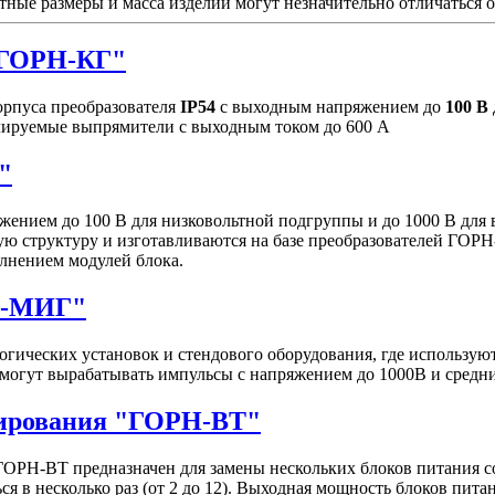
тные размеры и масса изделий могут незначительно отличаться 
"ГОРН-КГ"
рпуса преобразователя
IP54
с выходным напряжением до
100 В
улируемые выпрямители с выходным током до 600 А
"
ением до 100 В для низковольтной подгруппы и до 1000 В для
ю структуру и изготавливаются на базе преобразователей ГОРН
лнением модулей блока.
Н-МИГ"
гических установок и стендового оборудования, где использу
могут вырабатывать импульсы c напряжением до 1000В и средн
нирования "ГОРН-ВТ"
ОРН-ВТ предназначен для замены нескольких блоков питания 
я в несколько раз (от 2 до 12). Выходная мощность блоков пита