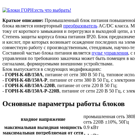
Краткое описание:
Промышленный блок питания повышенной м
блока является инверторный
преобразователь
AC/DC класса. Ме
току от короткого замыкания и перегрузки в выходной цепи, а
Степень защиты корпуса блока питания IP20. Блок предназначе
и кислот, при которых возникает осаждение последних на элеме
совместную работу с производственным, стендовым, научно-т
Составной частью блока питания является
пульт управления
, с
управления по требованию заказчика может быть помещен в кор
сигналами, формируемыми внешними устройствами.
Блок выпускается в следующих модификациях:
-
ГОРН-К-6В/150А
, питание от сети 380 В 50 Гц, типовое исп
-
ГОРН-К-6В/150А-Р
, питание от сети 380 В 50 Гц, с электр
-
ГОРН-К-6В/150А-220В
, питание от сети 220 В 50 Гц;
-
ГОРН-К-6В/150А-Р-220В
, питание от сети 220 В 50 Гц, с 
Основные параметры работы блоков
промышленная сеть 380
входное напряжение
сеть 220В ±10%, 50Гц
максимальная выходная мощность
0.9 кВт
максимальная потребляемая от сети