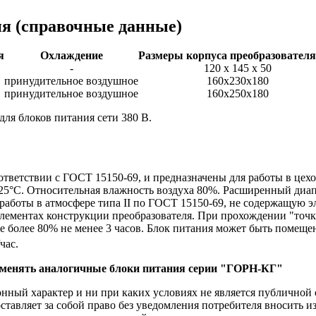
ия
(справочные данные)
я
Охлаждение
Размеры корпуса преобразователя
-
120 х 145 х 50
принудительное воздушное
160х230х180
принудительное воздушное
160х250х180
для блоков питания сети 380 В.
ответствии с ГОСТ 15150-69, и предназначены для работы в це
25°С. Относительная влажность воздуха 80%. Расширенный диап
работы в атмосфере типа II по ГОСТ 15150-69, не содержащую э
ементах конструкции преобразователя. При прохождении "точки 
е более 80% не менее 3 часов. Блок питания может быть помеще
/час.
рименять аналогичные блоки питания серии "ГОРН-КГ"
ый характер и ни при каких условиях не является публичной о
ставляет за собой право без уведомления потребителя вносить 