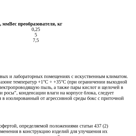
, мм
Вес преобразователя, кг
0,25
5
7,5
ховых и лабораторных помещениях с искуственным климатом.
азоне температур +1°С ÷ +35°С (при ограничении выходной
лектропроводящую пыль, а также пары кислот и щелочей в
росы", конденсации влаги на корпусе блока, следует
н в изолированный от агрессивной среды бокс с приточной
фертой, определяемой положениями статьи 437 (2)
изменения в конструкцию изделий для улучшения их