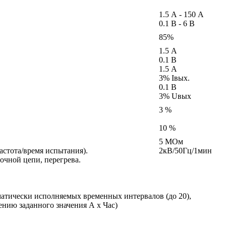
1.5 А - 150 А
0.1 В - 6 В
85%
1.5 А
0.1 В
1.5 А
3% Iвых.
0.1 В
3% Uвых
3 %
10 %
5 МОм
астота/время испытания).
2кВ/50Гц/1мин
очной цепи, перегрева.
матически исполняемых временных интервалов (до 20),
нию заданного значения А х Час)